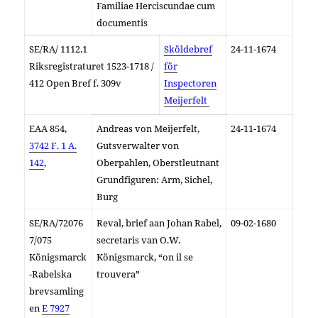
Familiae Herciscundae cum
documentis
SE/RA/ 1112.1
Sköldebref
24-11-1674
Riksregistraturet 1523-1718 /
för
412 Open Bref f. 309v
Inspectoren
Meijerfelt
EAA 854,
Andreas von Meijerfelt,
24-11-1674
3742 F. 1 A.
Gutsverwalter von
142
,
Oberpahlen, Oberstleutnant
Grundfiguren: Arm, Sichel,
Burg
SE/RA/72076
Reval, brief aan Johan Rabel,
09-02-1680
7/075
secretaris van O.W.
Königsmarck
Königsmarck, “on il se
-Rabelska
trouvera”
brevsamling
en
E 7927