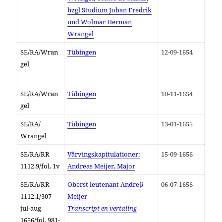
bzgl Studium Johan Fredrik
und Wolmar Herman
Wrangel
SE/RA/Wran
Tübingen
12-09-1654
gel
SE/RA/Wran
Tübingen
10-11-1654
gel
SE/RA/
Tübingen
13-01-1655
Wrangel
SE/RA/RR
Värvingskapitulationer:
15-09-1656
1112.9/fol. 1v
Andreas Meijer, Major
SE/RA/RR
Oberst leutenant Andreβ
06-07-1656
1112.1/307
Meijer
jul-aug
Transcript en vertaling
1656/fol. 981-