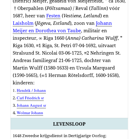
(Henric) Meijer, geadeld von Meijerfeldt, * ca 1630,
† Oberpahlen (
Põltsamaa
) / Reval (
Tallinn
) vóór
1687, heer van
Festen
(
Vestiene, Letland
) en
Laisholm
(
Jõgeva
, Estland
), zoon van
Johann
Meijer en Dorothea von Taube
, militair en
inspecteur, ∞ Riga 1660 (
Anna) Catharina Wulff
, *
Riga 1630, ≡1 Riga, St. Petri 07-04-1692, uitvaart
Stralsund St. Nicolai 03-06-1725, ≡2 Nehringen St.
Andreas familiegraf 21-06-1725, dochter van
Martin Wulff (1580-1633) en Ursula Marquard
(1590-1665), (∞1 Herman Rötelsdorff, 1600-1658),
kinderen:
1.
Hendrik / Johann
2.
Carl Friedrich sr
3.
Johann August sr
4.
Wolmar Johann
LEVENSLOOP
1648 Zweedse krijgsdienst in Dertigjarige Oorlog;