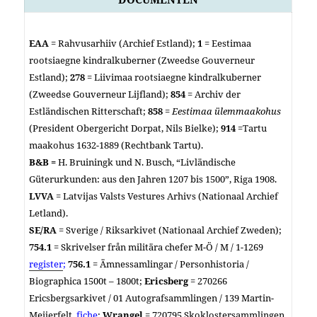
EAA
= Rahvusarhiiv (Archief Estland);
1
= Eestimaa
rootsiaegne kindralkuberner (Zweedse Gouverneur
Estland);
278
= Liivimaa rootsiaegne kindralkuberner
(Zweedse Gouverneur Lijfland);
854
= Archiv der
Estländischen Ritterschaft;
858
=
Eestimaa ülemmaakohus
(President Obergericht Dorpat, Nils Bielke);
914
=
Tartu
maakohus 1632-1889 (
Rechtbank Tartu).
B&B =
H. Bruiningk und N. Busch, “Livländische
Güterurkunden: aus den Jahren 1207 bis 1500”, Riga 1908.
LVVA
= Latvijas Valsts Vestures Arhivs (Nationaal Archief
Letland).
SE/RA
= Sverige / Riksarkivet (Nationaal Archief Zweden);
754.1
= Skrivelser från militära chefer M-Ö / M / 1-1269
register
;
756.1
= Ämnessamlingar / Personhistoria /
Biographica
1500t – 1800t;
Ericsberg
=
270266
Ericsbergsarkivet / 01 Autografsammlingen / 139 Martin-
Meijerfelt.
fiche
;
Wrangel
= 720795 Skoklostersammlingen