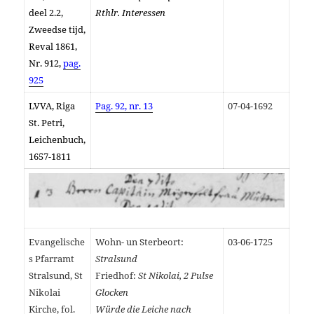
deel 2.2,
Rthlr. Interessen
Zweedse tijd,
Reval 1861,
Nr. 912,
pag.
925
LVVA, Riga
Pag. 92, nr. 13
07-04-1692
St. Petri,
Leichenbuch,
1657-1811
Evangelische
Wohn- un Sterbeort:
03-06-1725
s Pfarramt
Stralsund
Stralsund, St
Friedhof:
St Nikolai, 2 Pulse
Nikolai
Glocken
Kirche, fol.
Würde die Leiche nach