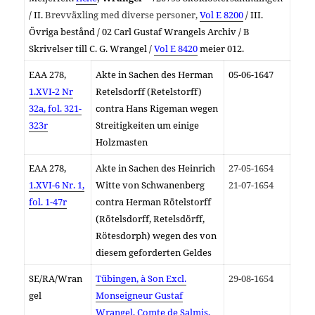
/ II.
Brevväxling med diverse personer,
Vol E 8200
/ III.
Övriga bestånd / 02 Carl Gustaf Wrangels Archiv / B
Skrivelser till C. G. Wrangel /
Vol E 8420
meier 012.
EAA 278,
Akte in Sachen des Herman
05-06-1647
1.XVI-2 Nr
Retelsdorff (Retelstorff)
32a, fol. 321-
contra Hans Rigeman wegen
323r
Streitigkeiten um einige
Holzmasten
EAA 278,
Akte in Sachen des Heinrich
27-05-1654
1.XVI-6 Nr. 1,
Witte von Schwanenberg
21-07-1654
fol. 1-47r
contra Herman Rötelstorff
(Rötelsdorff, Retelsdörff,
Rötesdorph) wegen des von
diesem geforderten Geldes
SE/RA/Wran
Tübingen, à Son Excl.
29-08-1654
gel
Monseigneur Gustaf
Wrangel, Comte de Salmis,