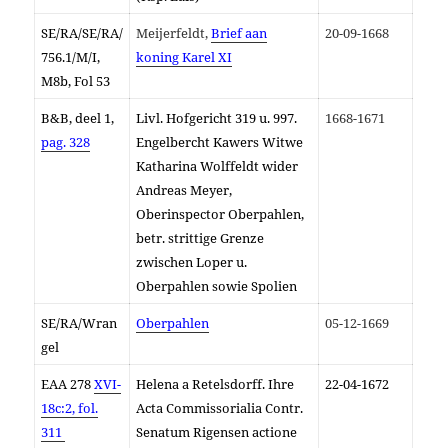
SE/RA/SE/RA/
Meijerfeldt,
Brief aan
20-09-1668
756.1/M/I,
koning Karel XI
M8b, Fol 53
B&B, deel 1,
Livl. Hofgericht 319 u. 997.
1668-1671
pag. 328
Engelbercht Kawers Witwe
Katharina Wolffeldt wider
Andreas Meyer,
Oberinspector Oberpahlen,
betr. strittige Grenze
zwischen Loper u.
Oberpahlen sowie Spolien
SE/RA/Wran
Oberpahlen
05-12-1669
gel
EAA 278
XVI-
Helena a Retelsdorff. Ihre
22-04-1672
18c:2,
fol.
Acta Commissorialia Contr.
311
Senatum Rigensen actione