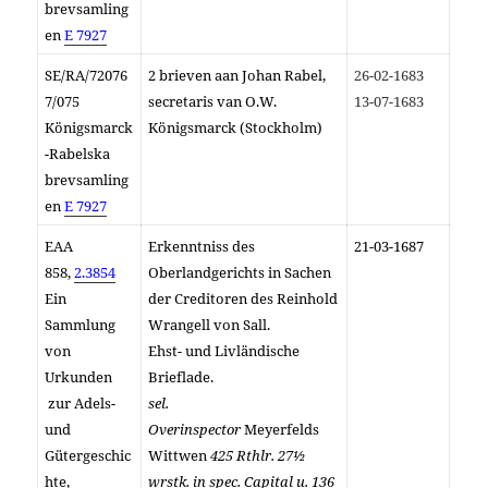
brevsamling
en
E 7927
SE/RA/72076
2 brieven aan Johan Rabel,
26-02-1683
7/075
secretaris van O.W.
13-07-1683
Königsmarck
Königsmarck (Stockholm)
-Rabelska
brevsamling
en
E 7927
EAA
Erkenntniss des
21-03-1687
858,
2.3854
Oberlandgerichts in Sachen
Ein
der Creditoren des Reinhold
Sammlung
Wrangell von Sall.
von
Ehst- und Livländische
Urkunden
Brieflade.
zur Adels-
sel.
und
Overinspector
Meyerfelds
Gütergeschic
Wittwen
425 Rthlr. 27½
hte,
wrstk. in spec. Capital u. 136