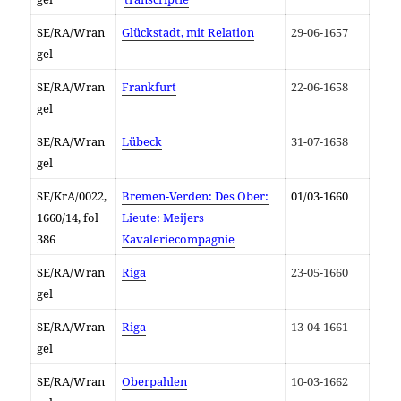
SE/RA/Wran
Glückstadt, mit Relation
29-06-1657
gel
SE/RA/Wran
Frankfurt
22-06-1658
gel
SE/RA/Wran
Lübeck
31-07-1658
gel
SE/KrA/0022,
Bremen-Verden: Des Ober:
01/03-1660
1660/14, fol
Lieute: Meijers
386
Kavaleriecompagnie
SE/RA/Wran
Riga
23-05-1660
gel
SE/RA/Wran
Riga
13-04-1661
gel
SE/RA/Wran
Oberpahlen
10-03-1662