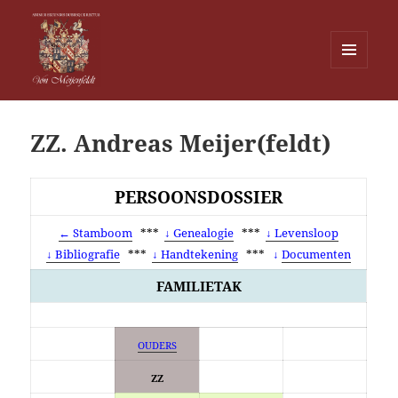
MENU
EN
Von Meijenfeldt
WIDGETS
ZZ. Andreas Meijer(feldt)
PERSOONSDOSSIER
← Stamboom
***
↓ Genealogie
***
↓ Levensloop
↓ Bibliografie
***
↓ Handtekening
***
↓
Documenten
FAMILIETAK
OUDERS
ZZ