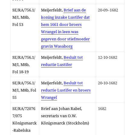
SE/RA/756.1/
Meijerfeldt,
Brief aan de
20-09–1682
M/I, M8b,
koning inzake L
ustifer
dat
Fol
53
hem 1661 door broers
Wrangel in leen was
gegeven door stiefmoeder
gravin Wasaborg
SE/RA/756.1/
Meijerfeldt,
Besluit tot
12-10-1682
M/I, M8b,
reductie Lustifer
Fol
18-19
SE/RA/756.1/
Meijerfeldt,
Besluit tot
20-10-1682
M/I, M8b, Fol
reductie Lustifer en broers
55
Wrangel
SE/RA/72076
Brief aan Johan Rabel,
1682
7/075
secretaris van O.W.
Königsmarck
Königsmarck (Stockholm)
-Rabelska