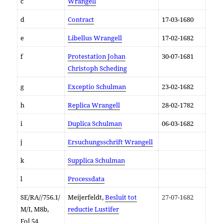
c
Wrangell
d
Contract
17-03-1680
e
Libellus Wrangell
17-02-1682
f
Protestation Johan
30-07-1681
Christoph Scheding
g
Exceptio Schulman
23-02-1682
h
Replica Wrangell
28-02-1782
i
Duplica Schulman
06-03-1682
j
Ersuchungsschrift Wrangell
k
Supplica Schulman
l
Processdata
SE/RA//756.1/
Meijerfeldt,
Besluit tot
27-07-1682
M/I, M8b,
reductie Lustifer
Fol
54