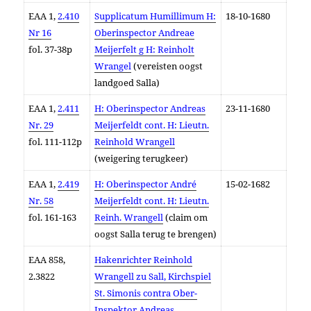
EAA 1,
2.410
Supplicatum Humillimum H:
18-10-1680
Nr 16
Oberinspector Andreae
fol. 37-38p
Meijerfelt g H: Reinholt
Wrangel
(vereisten oogst
landgoed Salla)
EAA 1,
2.411
H: Oberinspector Andreas
23-11-1680
Nr. 29
Meijerfeldt cont. H: Lieutn.
fol. 111-112p
Reinhold Wrangell
(weigering terugkeer)
EAA 1,
2.419
H: Oberinspector André
15-02-1682
Nr. 58
Meijerfeldt cont. H: Lieutn.
fol. 161-163
Reinh. Wrangell
(claim om
oogst Salla terug te brengen)
EAA 858,
Hakenrichter Reinhold
2.3822
Wrangell zu Sall, Kirchspiel
St. Simonis contra Ober-
Inspektor Andreas