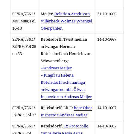
SE/RA/756.1/
Meijer,
Relation Arndt von
31-10-1666
M/I, M8a, Fol
Villerbeck Wolmar Wrangel
10-13
Oberpahlen
SE/RA/7
56.1/
Retelsdorff, Twist mellan
14-10-1667
R/I/R9, Fol 25
arfwingar Herman
en 33
Rötelsdorf och Henrich von
Schwanenberg:
– Andreas Meijer
–
Jungfrau Helena
Rötelsdorff och manliga
arfwingar nembl: Öfwer
Inspectoren Andreas Meijer
SE/RA/
756.1/
Retelsdorff,
Lit F:
herr Ober
14-10-1667
R/I/R9,
Fol
72
Inspector Andreas Meijer
SE/RA/756.1/
Retelsdorff,
Ex Protocollo
14-10-1667
R/I/R9,
Fol
Cancellaria Regia Arcis