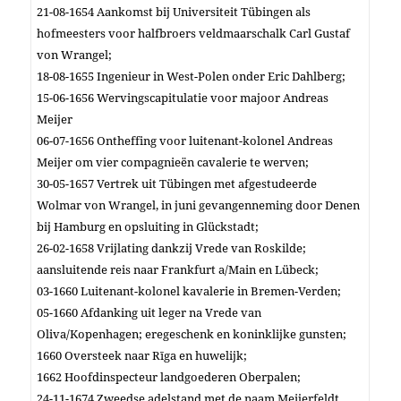
21-08-1654 Aankomst bij Universiteit Tübingen als
hofmeesters voor halfbroers veldmaarschalk Carl Gustaf
von Wrangel;
18-08-1655 Ingenieur in West-Polen onder Eric Dahlberg;
15-06-1656 Wervingscapitulatie voor majoor Andreas
Meijer
06-07-1656 Ontheffing voor luitenant-kolonel Andreas
Meijer om vier compagnieën cavalerie te werven;
30-05-1657 Vertrek uit Tübingen met afgestudeerde
Wolmar von Wrangel, in juni gevangenneming door Denen
bij Hamburg en opsluiting in Glückstadt;
26-02-1658 Vrijlating dankzij Vrede van Roskilde;
aansluitende reis naar Frankfurt a/Main en Lübeck;
03-1660 Luitenant-kolonel kavalerie in Bremen-Verden;
05-1660 Afdanking uit leger na Vrede van
Oliva/Kopenhagen; eregeschenk en koninklijke gunsten;
1660 Oversteek naar Rīga en huwelijk;
1662 Hoofdinspecteur landgoederen Oberpalen;
24-11-1674 Zweedse adelstand met de naam Meijerfeldt.