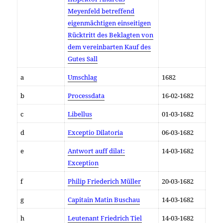
Meyenfeld betreffend
eigenmächtigen einseitigen
Rücktritt des Beklagten von
dem vereinbarten Kauf des
Gutes Sall
a
Umschlag
1682
b
Processdata
16-02-1682
c
Libellus
01-03-1682
d
Exceptio Dilatoria
06-03-1682
e
Antwort auff dilat:
14-03-1682
Exception
f
Philip Friederich Müller
20-03-1682
g
Capitain Matin Buschau
14-03-1682
h
Leutenant Friedrich Tiel
14-03-1682