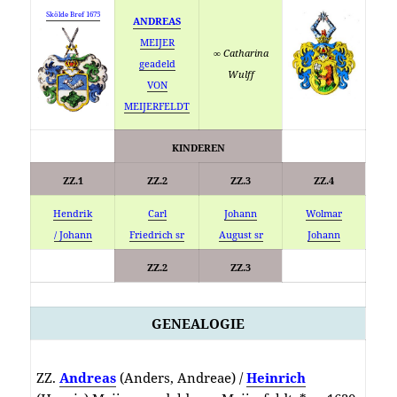
Skölde Bref 1675
ANDREAS
MEIJER
∞ Catharina
geadeld
Wulff
VON
MEIJERFELDT
KINDEREN
ZZ.1
ZZ.2
ZZ.3
ZZ.4
Hendrik
Carl
Johann
Wolmar
/ Johann
Friedrich sr
August sr
Johann
ZZ.2
ZZ.3
GENEALOGIE
ZZ.
Andreas
(Anders, Andreae) /
Heinrich