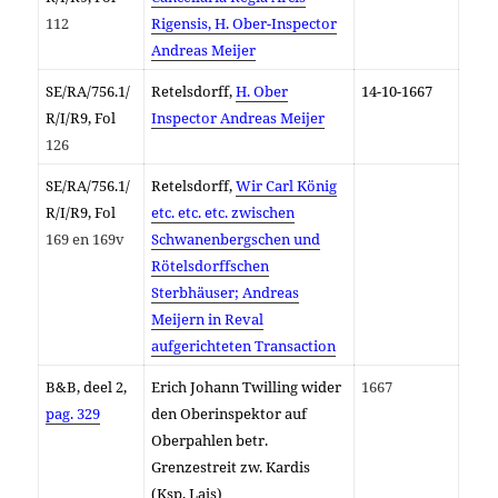
112
Rigensis, H. Ober-Inspector
Andreas Meijer
SE/RA/
756.1/
Retelsdorff,
H. Ober
14-10-1667
R/I/R9, Fol
Inspector Andreas Meijer
126
SE/RA/
756.1/
Retelsdorff,
Wir Carl König
R/I/R9, Fol
etc. etc. etc. zwischen
169 en 169v
Schwanenbergschen und
Rötelsdorffschen
Sterbhäuser; Andreas
Meijern in Reval
aufgerichteten Transaction
B&B, deel 2,
Erich Johann Twilling wider
1667
pag. 329
den Oberinspektor auf
Oberpahlen betr.
Grenzestreit zw. Kardis
(Ksp. Lais)