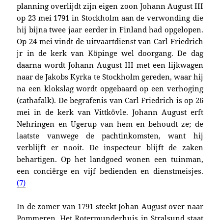
planning overlijdt zijn eigen zoon Johann August III
op 23 mei 1791 in Stockholm aan de verwonding die
hij bijna twee jaar eerder in Finland had opgelopen.
Op 24 mei vindt de uitvaartdienst van Carl Friedrich
jr in de kerk van Köpinge wel doorgang. De dag
daarna wordt Johann August III met een lijkwagen
naar de Jakobs Kyrka te Stockholm gereden, waar hij
na een klokslag wordt opgebaard op een verhoging
(cathafalk). De begrafenis van Carl Friedrich is op
26
mei in de kerk van Vittkövle
.
Johann August erft
Nehringen en Ugerup van hem en behoudt ze; de
laatste vanwege de pachtinkomsten, want hij
verblijft er nooit. De inspecteur blijft de zaken
behartigen. Op het landgoed wonen een tuinman,
een conciërge en vijf bedienden en dienstmeisjes.
(7)
In de zomer van 1791 steekt Johan August over naar
Pommeren. Het Rotermunderhuis in Stralsund staat