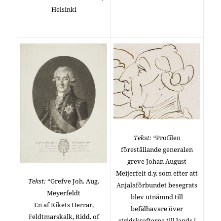
Helsinki
Tekst: “
Profilen
föreställande generalen
greve Johan August
Meijerfelt d.y.
som efter att
Tekst:
“Grefve Joh. Aug.
Anjalaförbundet besegrats
Meyerfeldt
blev utnämnd till
En af Rikets Herrar,
befälhavare
över
Feldtmarskalk, Ridd. of
stridskrafterna till lands i