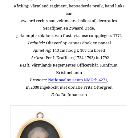
Kleding:
Värmland regiment, bepoederde pruik, hand links
aan
zwaard rechts aan veldmaarschalksstaf,
decoraties
Serafijnen en Zwaard Orde,
geknoopte zakdoek van Gustaviaanse coupplegers 1772
Techniek:
Olieverf op canvas doek en paneel
Afmeting:
140 cm hoog x 107 cm breed
Artiest:
Per I. Krafft sr (1724-1793) in 1792
Bezit:
V
ärmlands Regementes Officerskår, Konfrum,
Kristinehamn
Bronnen:
Nationaalmuseum NMGrh 4271
,
in 2000 ingekocht met donatie Fritz Ottergren
Foto:
Bo Johanssen