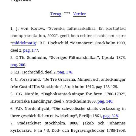
Terug
***
Verder
1. J. von Konow, “
Svenska fältmarskalkar. En kortfattad
namnpresentation, 2002”, geeft hem echter slechts een score
“
middelmatig
”.
R.F. Hochschild,
“Memoarer”, Stockholm 1909,
deel 2,
pag. 177
.
2. O.Th. Sundholm,
“Sveriges Fältmarskalkar”, Upsala 1873,
pag. 200
.
3. R.F. Hochschild, deel 2,
pag. 178
.
4. C. Forsstrand
,
“De Tre Gracerna. Minnen och anteckningar
från Gustaf III:s Stockholm”, Stockholm 1912, pag 128-129.
5. C.G. Nordin, “Dagboksanteckningar för åren 1786-1792”,
Historiska Handlingar, deel 7, Stockholm 1868,
pag. 140
.
6. F.O. Nordenflycht, “Die schwedische staats-verfassung in
ihrer geschichtlichen entwickelung”, Berlijn 1861,
pag. 328
.
7. Stadsarkivet Stockholm. 0008. Jakob och Johannes
kyrkoarkiv, F Ia / 3. Död- och Begravingsböcker 1785-1808,