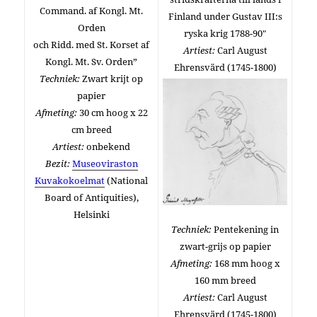
Command. af Kongl. Mt.
Finland under Gustav III:s
Orden
ryska krig 1788-
90″
och Ridd. med St. Korset af
Artiest:
Carl August
Kongl. Mt. Sv. Orden”
Ehrensvärd (1745-1800)
Techniek:
Zwart krijt op
papier
Afmeting:
30 cm hoog x 22
cm breed
Artiest:
onbekend
Bezit:
Museoviraston
Kuvakokoelmat
(National
Board of Antiquities),
Helsinki
Techniek:
Pentekening in
zwart-grijs op papier
Afmeting:
168 mm hoog x
160 mm breed
Artiest:
Carl August
Ehrensvärd (1745-1800)