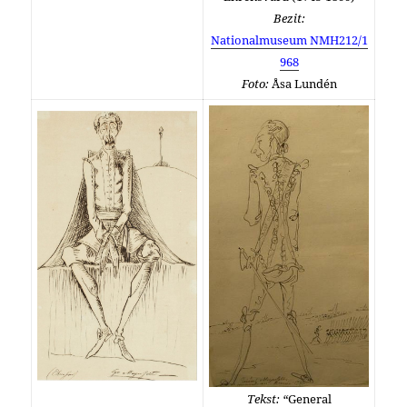
Bezit:
Nationalmuseum NMH212/1
968
Foto:
Åsa Lundén
Tekst: “
General