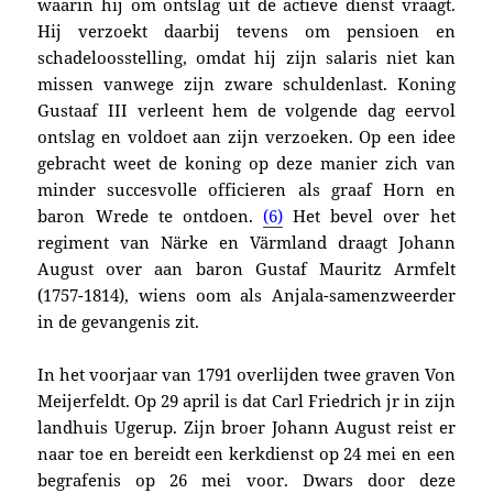
waarin hij om ontslag uit de actieve dienst vraagt.
Hij verzoekt daarbij tevens om
pensioen en
schadeloosstelling, omdat hij z
ijn salaris niet kan
missen vanwege zijn zware schuldenlast. Koning
Gustaaf III verleent hem de volgende dag eervol
ontslag en voldoet aan zijn verzoeken. Op een idee
gebracht weet de koning op deze manier zich van
minder succesvolle officieren als graaf Horn en
baron Wrede te ontdoen.
(6)
Het bevel over het
regiment van Närke en Värmland draagt Johann
August over aan baron Gustaf Mauritz Armfelt
(1757-1814), wiens oom als Anjala-samenzweerder
in de gevangenis zit.
In het voorjaar van 1791 overlijden twee graven Von
Meijerfeldt. Op 29 april is dat Carl Friedrich jr in zijn
landhuis Ugerup. Zijn broer Johann August reist er
naar toe en bereidt een kerkdienst op 24 mei en een
begrafenis op 26 mei voor. Dwars door deze