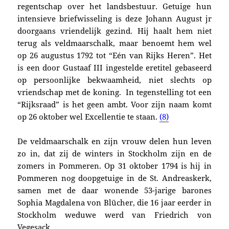
regentschap over het landsbestuur. Getuige hun
intensieve briefwisseling is deze
Johann August jr
doorgaans vriendelijk gezind. Hij haalt hem niet
terug als veldmaarschalk, maar benoemt hem wel
op 26 augustus 1792 tot “Eén van Rijks Heren”. Het
is een door Gustaaf III ingestelde eretitel gebaseerd
op persoonlijke bekwaamheid, niet slechts op
vriendschap met de koning. I
n tegenstelling tot een
“Rijksraad” is het geen ambt. Voor zijn naam komt
op 26 oktober wel Excellentie te staan.
(8)
De veldmaarschalk en zijn vrouw delen hun leven
zo in, dat zij de winters in Stockholm zijn en de
zomers in Pommeren. Op 31 oktober 1794 is hij in
Pommeren nog doopgetuige in de St. Andreaskerk,
samen met de daar wonende 53-jarige barones
Sophia Magdalena von Blücher, die 16 jaar eerder
in
Stockholm
weduwe werd van Friedrich von
Vegesack.