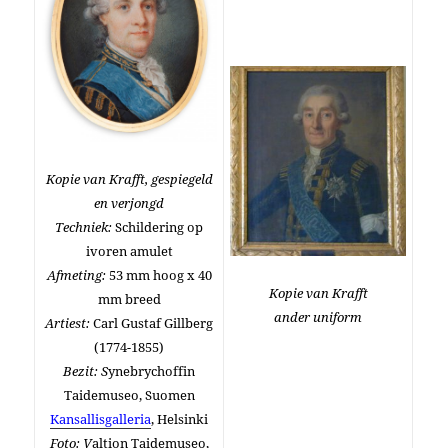
Kopie van Krafft, gespiegeld
en verjongd
Techniek:
Schildering op
ivoren amulet
Afmeting:
53 mm hoog x 40
Kopie van Krafft
mm breed
ander uniform
Artiest:
Carl Gustaf Gillberg
(1774-1855)
Bezit: S
ynebrychoffin
Taidemuseo, Suomen
Kansallisgalleria
, Helsinki
Foto: V
altion Taidemuseo,