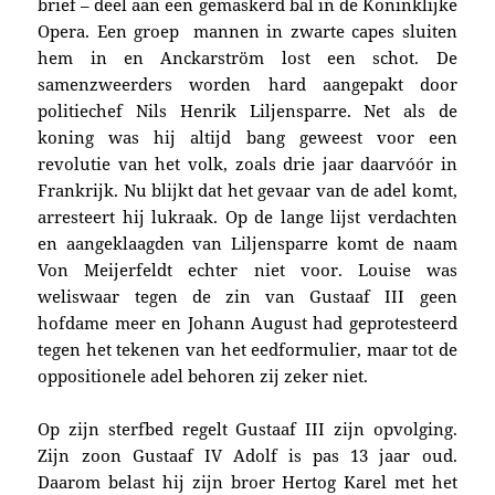
brief – deel aan een gemaskerd bal in de Koninklijke
Opera. Een groep mannen in zwarte capes sluiten
hem in en Anckarström lost een schot.
De
samenzweerders worden hard aangepakt door
politiechef Nils Henrik Liljensparre. Net als de
koning was hij altijd bang geweest voor een
revolutie van het volk, zoals drie jaar daarvóór in
Frankrijk. Nu blijkt dat het gevaar van de adel komt,
arresteert hij lukraak. Op de lange lijst verdachten
en aangeklaagden van Liljensparre komt de naam
Von Meijerfeldt echter niet voor. Louise was
weliswaar tegen de zin van Gustaaf III geen
hofdame meer en Johann August had geprotesteerd
tegen het tekenen van het eedformulier, maar tot de
oppositionele adel behoren zij zeker niet.
Op zijn sterfbed regelt Gustaaf III zijn opvolging.
Zijn zoon Gustaaf IV Adolf is pas 13 jaar oud.
Daarom belast hij zijn broer Hertog Karel met het