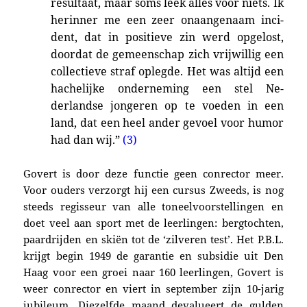
resul­taat, maar soms leek alles voor niets. Ik
herinner me een zeer onaangenaam inci­
dent, dat in positieve zin werd opgelost,
doordat de gemeen­schap zich vrijwillig een
collec­tieve straf opleg­de. Het was al­tijd een
hache­lijke on­derneming een stel Ne­
derlandse jongeren op te voeden in een
land, dat een heel ander gevoel voor humor
had dan wij.”
(3)
Govert is door deze functie geen conrector meer.
Voor ouders verzorgt hij een cursus Zweeds, is nog
steeds regisseur van alle toneel­voorstellingen en
doet veel aan sport met de leerlingen: berg­toch­ten,
paardrijden en skiën tot de ‘zilve­ren test’.
Het P.B.L.
krijgt begin 1949 de garantie en subsidie uit Den
Haag voor een groei naar 160 leerlingen,
Govert is
weer conrector en viert in september zijn 10-jarig
jubileum. Diezelfde maand
devalueert de gulden