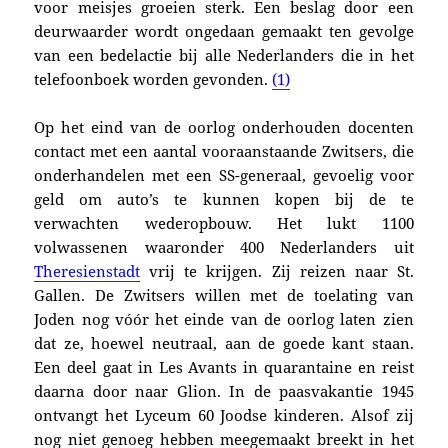
voor meisjes groeien sterk. Een be­slag door een
deur­waar­der wordt ongedaan ge­maakt ten gevolge
van een bedelactie bij alle Nederlanders die in het
telefoon­boek worden gevonden.
(1)
Op het eind van de oorlog onderhouden docenten
contact met een aantal voor­aanstaande Zwit­sers, die
onderhandelen met een SS-generaal, gevoelig voor
geld om auto’s te kunnen kopen bij de te
verwachten wederopbouw. Het lukt 1100
volwassenen waaronder 400 Nederlanders uit
There­sienstadt
vrij te krijgen. Zij reizen naar St.
Gallen. De Zwitsers willen met de toelating van
Joden nog vóór het einde van de oorlog laten zien
dat ze, hoewel neutraal, aan de goede kant staan.
Een deel gaat in Les Avants in quarantaine en reist
daarna door naar Glion. In de paasvakantie 1945
ontvangt het Lyceum 60 Joodse kinderen. Alsof zij
nog niet genoeg hebben meegemaakt breekt
in het