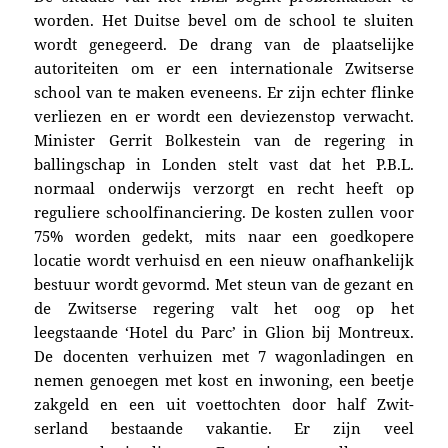
worden. Het Duit­se bevel om de school te sluiten
wordt genegeerd. De drang van de plaatselijke
autoriteiten om er een internationale Zwitserse
school van te maken eveneens. Er zijn echter flinke
verliezen en er wordt een deviezenstop verwacht.
Minister Gerrit Bolkestein van de regering in
ballingschap in Londen stelt vast dat het P.B.L.
normaal onderwijs verzorgt en recht heeft op
reguliere schoolfinanciering. De kosten zullen voor
75% worden gedekt, mits naar een goedkopere
locatie wordt verhuisd en een nieuw onafhankelijk
bestuur wordt gevormd. Met steun van de gezant en
de Zwitserse regering valt het oog op het
leegstaande ‘
Hotel du Parc’
in
Glion bij Montreux.
De docenten verhuizen met 7 wagonladingen en
nemen ge­noegen met kost en inwoning, een beetje
zakgeld en een uit voet­tochten door half Zwit­
serland bestaande vakantie. Er zijn veel