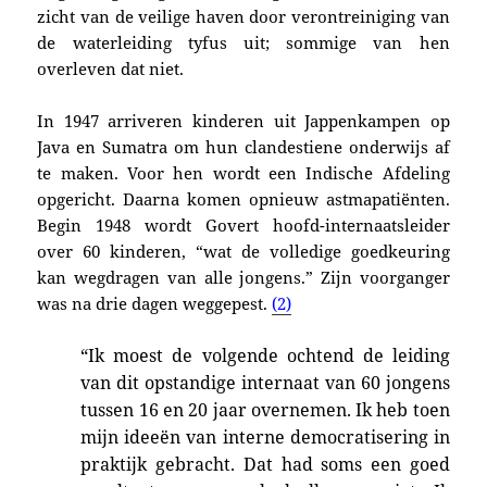
zicht van de veilige haven d
oor verontreiniging van
de waterleiding tyfus uit; sommige van hen
overleven dat niet.
In
1947 arriveren kinderen uit Jappen­kampen op
Java en Sumatra om hun clandes­tiene onder­wijs af
te ma­ken. Voor hen wordt een Indi­sche Afdeling
opgericht. Daarna ko­men opnieuw astmapatiënten.
Begin
1948 wordt Govert hoofd-internaatsleider
over 60 kinderen, “wat de volledige goedkeuring
kan wegdragen van alle jongens.” Zijn voor­ganger
was na drie dagen weggepest.
(2)
“Ik moest de volgende ochtend de lei­ding
van dit opstandige internaat van 60 jongens
tussen 16 en 20 jaar overne­men. Ik heb toen
mijn ideeën van inter­ne demo­cratisering in
praktijk ge­bracht. Dat had soms een goed