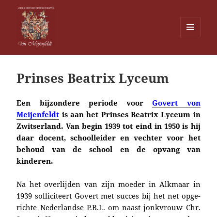
MENU
EN
Von Meijenfeldt
WIDGETS
Prinses Beatrix Lyceum
Een bijzondere periode voor
Govert von
Meijenfeldt
is
aan
het Prinses Beatrix Lyceum in
Zwitserland. Van begin
1939 tot eind in 1950 is hij
daar docent, schoolleider en
vechter voor
het
behoud van de school en de opvang van
kinderen.
Na het overlijden van zijn moeder in Alkmaar in
1939 solliciteert Govert met succes bij
het
net opge­
rich­te Nederlandse
P.B.L. om n
aast jonkvrouw Chr.