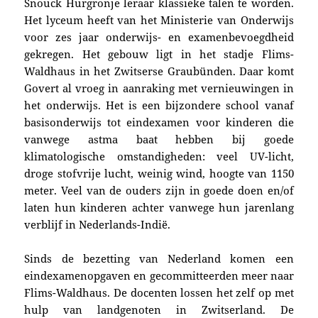
Snouck Hurgronje leraar
klassieke talen te worden.
Het lyceum heeft
van h
et Ministerie van Onderwijs
voor zes jaar onderwijs- en examenbevoegdheid
gekregen. Het gebouw ligt
in het stadje Flims-
Waldhaus in het Zwitserse Graubünden.
Daar komt
Govert al vroeg in aanra­king met vernieu­wingen in
het onder­wijs. Het is een bijzonde­re school vanaf
basisonderwijs tot eindexamen voor kinderen die
vanwege astma baat hebben bij goede
klimatologische omstandigheden: veel UV-licht,
droge stofvrije lucht, weinig wind, hoogte van 1150
meter. Veel van de ouders zijn in goede doen en/of
laten hun kinderen achter vanwege hun jarenlang
verblijf
in Nederlands-Indië.
Sinds
de bezetting van Nederland komen een
eindexamenopgaven en gecommitteerden meer naar
Flims-Waldhaus. De docenten lossen het zelf op met
hulp van landgenoten in Zwitserland. De