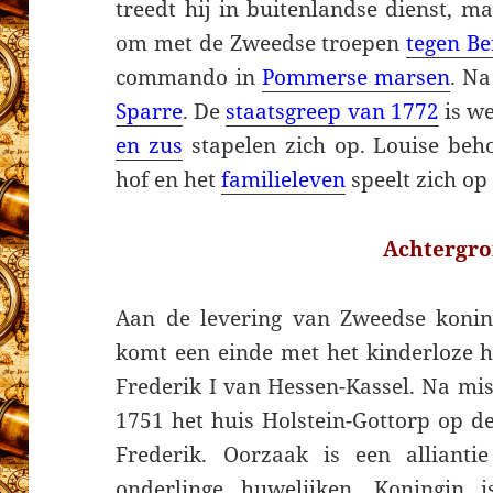
treedt hij in buitenlandse dienst, m
om met de Zweedse troepen
tegen Be
commando in
Pommerse marsen
. Na
Sparre
. De
staatsgreep van 1772
is we
en zus
stapelen zich op. Louise beh
hof en het
familieleven
speelt zich op 
Achtergr
Aan de levering van Zweedse konin
komt een einde met het kinderloze h
Frederik I van Hessen-Kassel. Na mi
1751 het huis Holstein-Gottorp op d
Frederik. Oorzaak is een alliant
onderlinge huwelijken. Koningin 