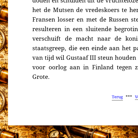
doden en schulden uit de
vruchteloze
het de Mutsen de vredeskoers te he
Fransen losser en met de Russen st
resulteren in een sluitende begroti
verschuift de macht naar de
kon
staatsgreep, die een einde aan het 
van tijd wil Gustaaf III steun houden
voor oorlog aan in Finland tegen z
Grote.
Terug
***
V