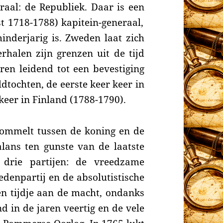
traal:
d
e Republiek. Daar is een
t 1718-1788) k
apitein-generaal,
nderjarig is. Zweden laat zich
rhalen zijn grenzen uit de tijd
eren leidend
tot een bevestiging
dtochten, d
e eerste keer keer in
eer in Finland (1788-1790).
hommelt tussen de koning en de
alans ten gunste van de laatste
 drie partijen: de vreedzame
denpartij en de absolutistische
een tijdje aan de macht, ondanks
d in de jaren veertig en de
vele