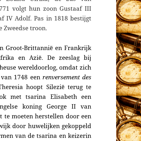
771 volgt hun zoon Gustaaf III
 IV Adolf. Pas in 1818 bestijgt
e Zweedse troon.
n Groot-Brittannië en Frankrijk
frika en Azië. De zeeslag bij
 heuse wereldoorlog, omdat zich
n van 1748 een
renversement des
heresia hoopt Silezië terug te
ok met tsarina Elisabeth een
Engelse koning George II van
 te moeten herstellen door een
wijk door huwelijken gekoppeld
rmen van de tsarina en keizerin