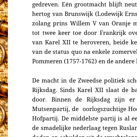
gedreven. E
én grootmacht
blijft neu
hertog van Brunswijk (Lodewijk Erns
zolang prins Willem V van Oranje mi
tot twee keer toe door Frankrijk ove
van Karel XII te heroveren, beide k
van de status
quo na enkele zomervel
Pommeren (1757-1762) en de andere k
De macht in de Zweedse politiek sc
Rijksdag. Sinds Karel XII slaat de b
door. Binnen de Rijksdag zijn er
Mutsenpartij, de
oorlogszuchtige Hoe
Hofpartij. De middelste partij is al 
de smadelijke nederlaag tegen Ruslan