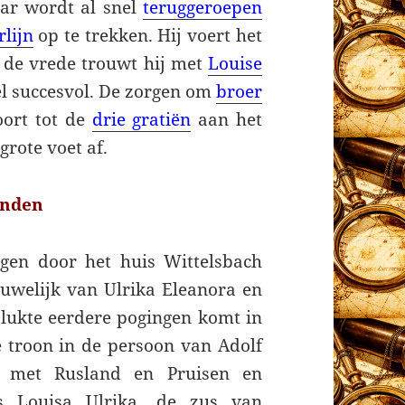
aar wordt al snel
teruggeroepen
rlijn
op te trekken. Hij voert het
 de vrede trouwt hij met
Louise
l succesvol. De zorgen om
broer
oort tot de
drie gratiën
aan het
grote voet af.
onden
gen door het huis Wittelsbach
uwelijk van Ulrika Eleanora en
slukte eerdere pogingen komt in
e troon in de persoon van Adolf
ie met Rusland en Pruisen en
is Louisa Ulrika, de zus van