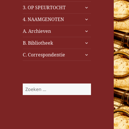
uitvouwen
submenu
3. OP SPEURTOCHT
uitvouwen
submenu
4. NAAMGENOTEN
uitvouwen
submenu
A. Archieven
uitvouwen
submenu
B. Bibliotheek
uitvouwen
submenu
C. Correspondentie
uitvouwen
Z
o
e
k
e
n
n