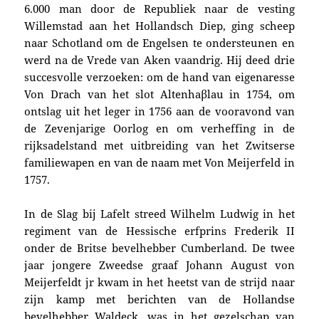
6.000 man door de Republiek naar
de vesting
Willemstad aan het Hollandsch Diep, ging
scheep
naar Schotland om de Engelsen te ondersteunen en
werd na de Vrede van Aken vaandrig. Hij deed drie
succesvolle verzoeken: om de hand van eigenaresse
Von Drach van het slot Altenhaβlau in 1754,
om
ontslag uit het leger in 1756 aan de vooravond van
de Zevenjarige Oorlog en om verheffing in de
rijksadelstand met uitbreiding van het Zwitserse
familiewapen en van de naam met Von Meijerfeld in
1757.
In de Slag bij Lafelt streed Wilhelm Ludwig in
het
regiment van de Hessische erfprins Frederik II
onder
de Britse bevelhebber Cumberland. De twee
jaar jongere Zweedse graaf Johann August von
Meijerfeldt jr kwam in het heetst van de strijd naar
zijn kamp
met berichten van de Hollandse
bevelhebber Waldeck, was in het gezelschap van