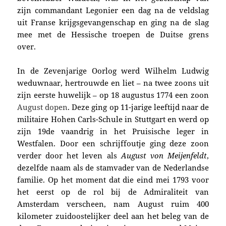
zijn
commandant
Legonier
een dag na de veldslag
uit Franse krijgsgevangenschap
en ging n
a de slag
mee met de Hessische troepen de Duitse grens
over.
In de Zevenjarige Oorlog werd
Wilhelm Ludwig
weduwnaar, hertrouwde en liet – na twee zoons uit
zijn eerste huwelijk –
op 18 augustus 1774
een zoon
August dopen
. Deze ging o
p 11-jarige leeftijd naar de
militaire Hohen Carls-Schule in Stuttgart en werd op
zijn 19de vaandrig in het Pruisische leger in
Westfalen. Door een schrijffoutje ging deze zoon
verder door het leven als
August v
on Meijenfeldt
,
dezelfde naam als de stamvader van de Nederlandse
familie. Op het moment dat die eind mei 1793 voor
het eerst op de rol bij de Admiraliteit van
Amsterdam verscheen, nam August ruim 400
kilometer zuidoostelijker deel aan het beleg van de