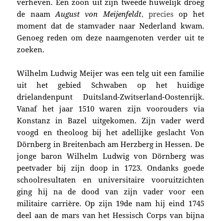
verheven. Een zoon uit zijn tweede huwelijk droeg
de
naam
August v
on Meijenfeldt
, precies
op het
moment dat de stamvader naar Nederland kwam.
Genoeg reden om deze naamgenoten verder uit te
zoeken.
Wilhelm Ludwig Meijer was een telg uit
een familie
uit het gebied Schwaben op het huidige
drielandenpunt Duitsland-Zwitserland-Oostenrijk.
Vanaf het jaar 1510 waren zijn voorouders via
Konstanz in Bazel uitgekomen. Zijn vader werd
voogd en theoloog bij het adellijke geslacht Von
Dörnberg in Breitenbach am Herzberg in Hessen. De
jonge baron Wilhelm Ludwig von Dörnberg was
peetvader bij zijn doop in 1723. Ondanks goede
schoolresultaten en universitaire vooruitzichten
ging hij na de dood van zijn vader voor een
militaire carrière. Op zijn 19de nam hij e
ind 1745
deel aan de mars van het Hessisch Corps van
bijna