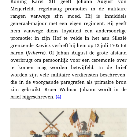
Koning Karel XII geeft Johann August von
Meijerfeldt regelmatig promoties in de militaire
rangen vanwege zijn moed. Hij is inmiddels
generaal-majoor met een eigen regiment. Hij geeft
hem vanwege diens loyaliteit een andersoortige
promotie: in zijn Hof te velde in
het aan Silezië
grenzende Rawicz
verheft hij hem op
12 juli 1705
tot
baron (
friherre
)
. Of Johan August de grote afstand
overbrugt om persoonlijk voor een ceremonie over
te komen mag worden betwijfeld. In de brief
worden zijn vele militaire verdiensten beschreven,
die in de voorgaande paragrafen als primaire bron
zijn gebruikt
.
Broer Wolmar
Johann
wordt in de
brief bijgeschreven.
(4)