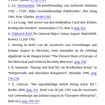
2. A.J.
Veenendaal
, “De briefwisseling van Anthonie Heinsius
1702 – 1720”, Rijks Geschiedkundige Publicatiën“, Den Haag
1981. Post=Tijeder,
08-08-1705
.
3. I. Le Long,
“Het leven van den heldhaften Carel den XIIden,
Koning der Sweden”, Amsterdam 1721, deel 3,
pag. 422
.
4.
Frijherre Bref
för General Major Johan August Mejerfeldt,
Rawicz 12 juli 1705.
5. Verslag in brief van de secretaris van Lewenhaupt aan
Johann August in Dirschau, twee maanden na de veldslag
afgedrukt in de Haagse krant “The Present State of Europe of
the Historical and Political Monthly Mercury”,
pag. 336
.
6.
H. Saarinen,
“Danzig und Karl XII. im Nordischen Krieg”, in
“Bürgerstadt und absoluter Kriegsherr”,
Helsinki 1996,
pag.
276-278
.
7. E. Carlson,
“Die eigenhändige briefe König Karls XII.”,
Berlin 1894,
pag. 331
. Brief van 28 juli 1705 van de secretaris
van Lewenhaupt aan Johann August in “Europese Mercurius”,
deel 16:2,
pag. 336-337
.