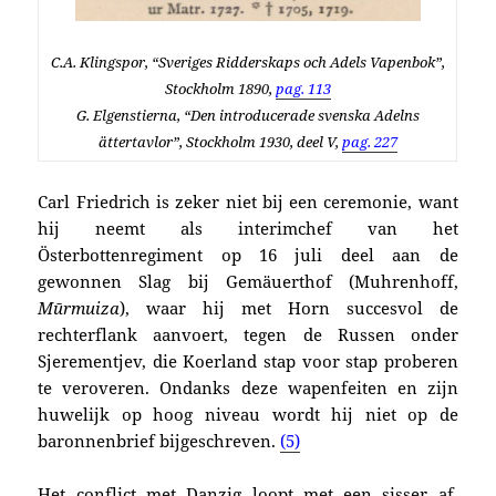
C.A. Klingspor, “Sveriges Ridderskaps och Adels Vapenbok”,
Stockholm 1890,
pag. 113
G. Elgenstierna, “Den introducerade svenska Adelns
ättertavlor”, Stockholm 1930, deel V,
pag. 227
Carl Friedrich is zeker niet bij een ceremonie, want
hij neemt als interimchef van het
Österbottenregiment op 16 juli deel aan de
gewonnen Slag bij Gemäuerthof (Muhrenhoff,
Mūrmuiza
), waar hij met Horn succesvol de
rechterflank aanvoert, tegen de Russen onder
Sjerementjev, die Koerland stap voor stap proberen
te veroveren. Ondanks deze wapenfeiten en zijn
huwelijk op hoog niveau wordt hij niet op de
baronnenbrief bijgeschreven.
(5)
Het conflict met Danzig loopt met een sisser af.