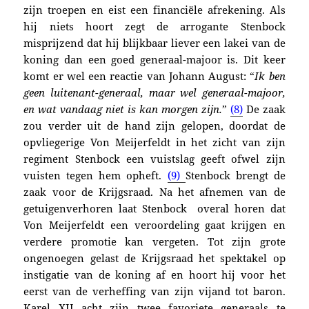
zijn troepen en eist een financiële afrekening. Als
hij niets hoort zegt de arrogante Stenbock
misprijzend dat hij blijkbaar liever een lakei van de
koning dan een goed generaal-majoor is. Dit keer
komt er wel een reactie van Johann August: “
Ik ben
geen luitenant-generaal, maar wel generaal-majoor,
en wat vandaag niet is kan morgen zijn.
”
(8)
De zaak
zou verder uit de hand zijn gelopen, doordat de
opvliegerige Von Meijerfeldt in het zicht van zijn
regiment Stenbock een vuistslag geeft ofwel zijn
vuisten tegen hem opheft.
(9)
Stenbock brengt de
zaak voor de Krijgsraad. Na het afnemen van de
getuigenverhoren laat Stenbock overal horen dat
Von Meijerfeldt een veroordeling gaat krijgen en
verdere promotie kan vergeten. Tot zijn grote
ongenoegen gelast de Krijgsraad het spektakel op
instigatie van de koning af en hoort hij voor het
eerst van de verheffing van zijn vijand tot baron.
Karel XII acht zijn twee favoriete generaals te