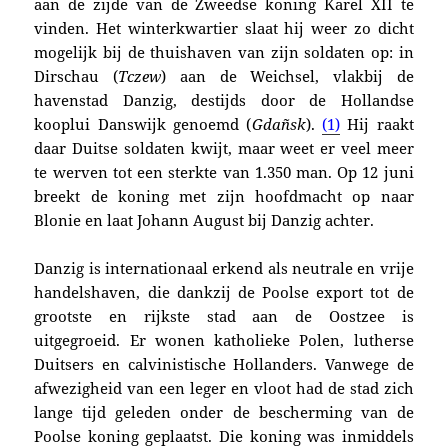
aan de zijde van de Zweedse koning Karel XII te
vinden. Het winterkwartier slaat hij weer zo dicht
mogelijk bij de thuishaven van zijn soldaten op: in
Dirschau (
Tczew
) aan de Weichsel, vlakbij de
havenstad Danzig, destijds door de Hollandse
kooplui Danswijk genoemd (
Gdañsk
).
(1)
Hij raakt
daar Duitse soldaten kwijt, maar weet er veel meer
te werven tot een sterkte van 1.350 man. Op 12 juni
breekt de koning met zijn hoofdmacht op naar
Blonie en laat Johann August bij Danzig achter.
Danzig is internationaal erkend als neutrale en vrije
handelshaven, die dankzij de Poolse export tot de
grootste en rijkste stad aan de Oostzee is
uitgegroeid. Er wonen katholieke Polen, lutherse
Duitsers en calvinistische Hollanders. Vanwege de
afwezigheid van een leger en vloot had de stad zich
lange tijd geleden onder de bescherming van de
Poolse koning geplaatst. Die koning was inmiddels