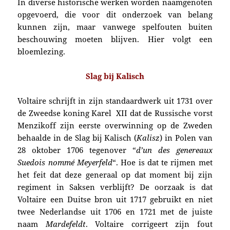
In diverse historische werken worden naamgenoten
opgevoerd, die voor dit onderzoek van belang
kunnen zijn, maar vanwege spelfouten buiten
beschouwing moeten blijven. Hier volgt een
bloemlezing.
Slag bij Kalisch
Voltaire schrijft in
zijn standaardwerk uit 1731 over
de Zweedse koning Karel XII dat
de Russische vorst
Menzikoff
zijn eerste overwinning op de Zweden
behaalde
in d
e Slag bij Kalisch (
Kalisz
) in Polen van
28 oktober 1706 tegenover “
d’un des genereaux
Suedois nommé
Meyerfeld
“. Hoe is dat te rijmen met
het feit dat deze generaal op dat moment bij zijn
regiment in Saksen verblijft? De oorzaak is dat
Voltaire een Duitse bron uit 1717 gebruikt en niet
twee Nederlandse uit 1706 en 1721 met de juiste
naam
Mardefeldt
.
Voltaire corrigeert zijn fout