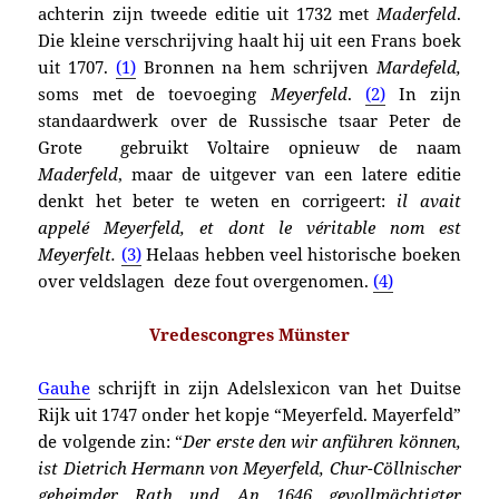
achterin zijn tweede editie uit 1732 met
Maderfeld
.
Die kleine verschrijving haalt hij uit een Frans boek
uit 1707.
(1)
Bronnen na hem schrijven
Mardefeld
,
soms met de toevoeging
Meyerfeld
.
(2)
In zijn
standaardwerk over de Russische tsaar Peter de
Grote gebruikt Voltaire opnieuw de naam
Maderfeld
, maar de uitgever van een latere editie
denkt het beter te weten en corrigeert:
il avait
appelé Meyerfeld, et dont le véritable nom est
Meyerfelt.
(3)
Helaas hebben veel historische boeken
over veldslagen deze fout overgenomen
.
(4)
Vredescongres Münster
Gauhe
schrijft in zijn Adelslexicon van het Duitse
Rijk uit 1747 onder het kopje “Meyerfeld. Mayerfeld”
de volgende zin: “
Der erste den wir anführen können,
ist Dietrich Hermann von Meyerfeld, Chur-Cöllnischer
geheimder Rath und An 1646 gevollmächtigter