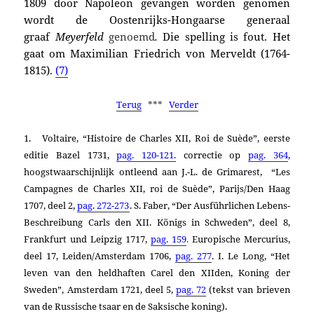
1809
door Napoleon
gevangen worden genomen
wordt de
Oostenrijks-Hongaarse generaal
graaf
Meyerfeld
genoemd
.
Die spelling is fout. Het
gaat om Maximilian Friedrich von Merveldt (1764-
1815)
.
(7)
Terug
***
Verder
1. Voltaire, “Histoire de Charles XII, Roi de Suède”, eerste
editie Bazel 1731,
pag. 120-121.
correctie op
pag. 364
,
hoogstwaarschijnlijk ontleend aan J.-L. de Grimarest, “Les
Campagnes de Charles XII, roi de Suède”, Parijs/Den Haag
1707, deel 2,
pag. 272-273
. S. Faber, “Der Ausführlichen Lebens-
Beschreibung Carls den XII. Königs in Schweden”, deel 8,
Frankfurt und Leipzig 1717,
pag. 159
.
Europische Mercurius,
deel 17, Leiden/Amsterdam 1706,
pag. 277
. I. Le Long, “Het
leven van den heldhaften Carel den XIIden, Koning der
Sweden”, Amsterdam 1721, deel 5,
pag. 72
(tekst van brieven
van de Russische tsaar en de Saksische koning).