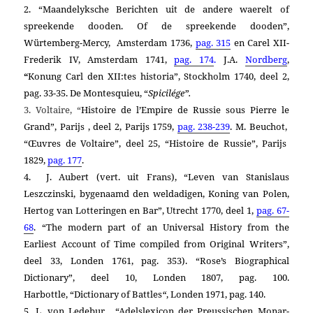
2.
“Maandelyksche Berichten uit de andere waerelt of
spreekende dooden. Of de spreekende dooden”,
Würtemberg-Mercy,
Amsterdam 1736,
pag. 315
en Carel XII-
Frederik IV,
Amsterdam 1741,
pag. 174
.
J.A.
Nordberg
,
“
Konung Carl den XII:tes historia”, Stockholm 1740, deel 2,
pag. 33-35. De Montesquieu, “
Spicilége”.
3. Voltaire,
“
Histoire de l’Empire de Russie sous Pierre le
Grand”, Parijs , deel 2, Parijs 1759,
pag. 238-239
. M. Beuchot,
“Œuvres de Voltaire”, deel 25, “Histoire de Russie”, Parijs
1829,
pag. 177
.
4. J. Aubert
(vert. uit Frans), “Leven van Stanislaus
Leszczinski, bygenaamd den weldadigen, Koning van Polen,
Hertog van Lotteringen en Bar”, Utrecht 1770, deel 1,
pag. 67-
68
.
“The modern part of an Universal History from the
Earliest Account of Time compiled from Original Writers”,
deel 33, Londen 1761, pag. 353). “Rose’s Biographical
Dictionary”, deel 10, Londen 1807, pag. 100.
Harbottle, “Dictionary of Battles
“
, Londen 1971, pag. 140.
5. L. von Ledebur, “Adelslexicon der Preussischen Monar­