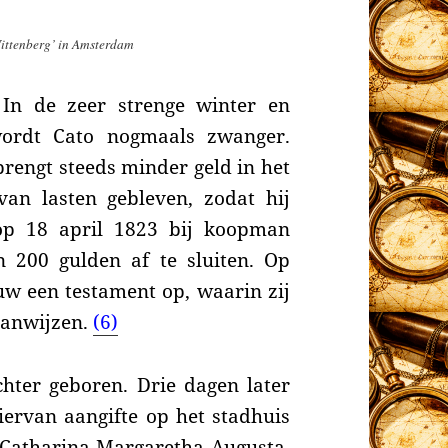
Wittenberg’ in Amsterdam
 In de zeer strenge winter en
wordt Cato nogmaals zwanger.
brengt steeds minder geld in het
 van lasten gebleven, zodat hij
op 18 april 1823
bij koopman
 200 gulden af te sluiten
. Op
uw een testament op, waarin zij
aanwijzen.
(6)
hter geboren. Drie dagen later
ervan aangifte op het stadhuis
Catharina Margaretha Augusta.