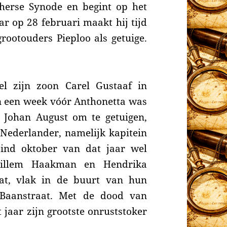
therse Synode en begint op het
ar op 28 februari maakt hij tijd
ootouders Pieploo als getuige.
el zijn zoon Carel Gustaaf in
n een week vóór Anthonetta was
d Johan August om te getuigen,
Nederlander, namelijk kapitein
eind oktober van dat jaar wel
Willem Haakman en Hendrika
at, vlak in de buurt van hun
Baanstraat. M
et de dood van
 jaar zijn grootste onruststoker