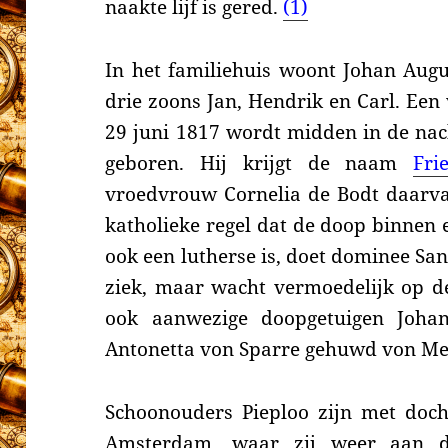
naakte lijf is gered.
(1)
In het familiehuis woont Johan Aug
drie zoons Jan, Hendrik en Carl. Een
29 juni 1817 wordt midden in de nac
geboren. Hij krijgt de naam
Fri
vroedvrouw Cornelia de Bodt daarvan
katholieke regel dat de doop binnen
ook een lutherse is, doet dominee Sande
ziek, maar wacht vermoedelijk op de
ook aanwezige doopgetuigen Joha
Antonetta von Sparre gehuwd von Mei
Schoonouders Pieploo zijn met doch
Amsterdam, waar zij weer aan 