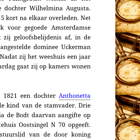
e dochter Wilhelmina Augusta
.
5 kort na elkaar overleden
. Net
werk voor gegoede Amsterdamse
ij geloofsbelijdenis af, in de
aangestelde dominee Uckerman
Nadat zij het weeshuis een jaar
aardag gaat zij op kamers wonen
i 1821 een dochter
Anthonetta
e kind van de stamvader. Drie
ia de Bodt daarvan aangifte op
tehuis Oostsingel N 70 opgeeft.
stuurslid van de door
koning