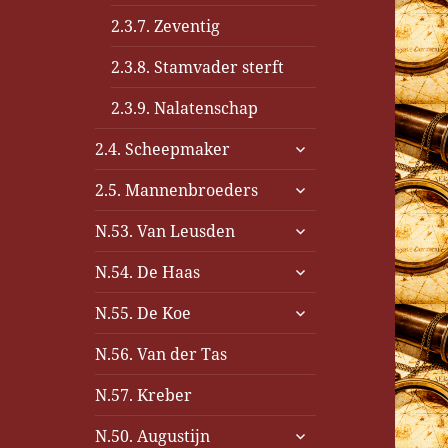
2.3.7. Zeventig
2.3.8. Stamvader sterft
2.3.9. Nalatenschap
submenu
2.4. Scheepmaker
uitvouwen
submenu
2.5. Mannenbroeders
uitvouwen
submenu
N.53. Van Leusden
uitvouwen
submenu
N.54. De Haas
uitvouwen
submenu
N.55. De Koe
uitvouwen
N.56. Van der Tas
N.57. Kreber
submenu
N.50. Augustijn