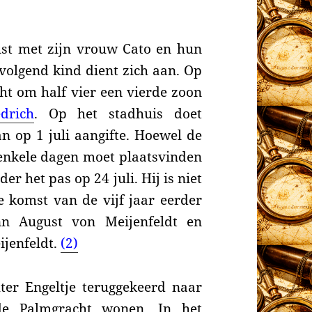
ust met zijn vrouw Cato en hun
 volgend kind dient zich aan. Op
ht om half vier een vierde zoon
edrich
. Op het stadhuis doet
 op 1 juli aangifte. Hoewel de
 enkele dagen moet plaatsvinden
r het pas op 24 juli. Hij is niet
 komst van de vijf jaar eerder
nn August von Meijenfeldt en
jenfeldt.
(2)
ter Engeltje teruggekeerd naar
de Palmgracht wonen. In
het