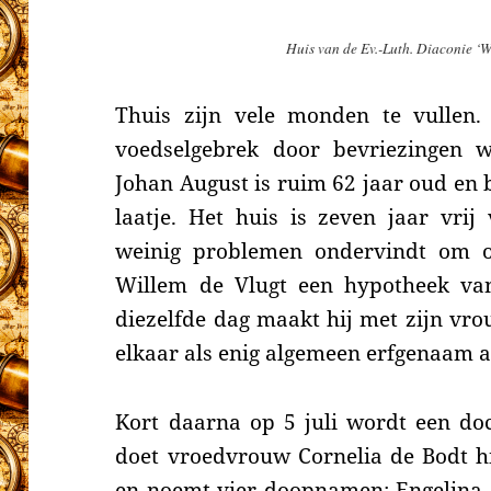
Huis van de Ev.-Luth. Diaconie ‘
Thuis zijn vele monden te vullen.
voedselgebrek door bevriezingen 
Johan August is ruim 62 jaar oud en 
laatje. Het huis is zeven jaar vrij
weinig problemen ondervindt om 
Willem de Vlugt
een hypotheek van
diezelfde dag maakt hij met zijn vro
elkaar als enig algemeen erfgenaam 
Kort daarna op 5 juli wordt een doc
doet vroedvrouw Cornelia de Bodt hi
en noemt vier doopnamen: Engelina 