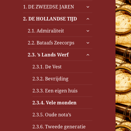
submenu
1. DE ZWEEDSE JAREN
uitvouwen
submenu
2. DE HOLLANDSE TIJD
uitvouwen
submenu
2.1. Admiraliteit
uitvouwen
submenu
2.2. Bataafs Zeecorps
uitvouwen
submenu
2.3. ’s Lands Werf
uitvouwen
2.3.1. De Vest
2.3.2. Bevrijding
2.3.3. Een eigen huis
2.3.4. Vele monden
2.3.5. Oude nota’s
2.3.6. Tweede generatie