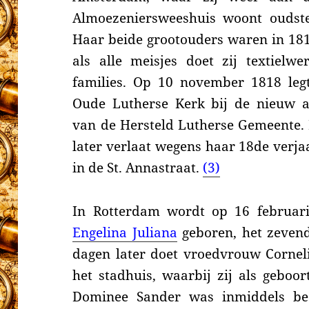
Almoezeniersweeshuis
woont oudst
H
aar beide grootouders waren in 181
als alle meisjes doet zij textiel
families.
Op 10 november 1818 legt z
Oude Lutherse Kerk bij de nieuw 
van de Hersteld Lutherse Gemeente. 
later verlaat wegens haar 18de verj
in de St. Annastraat.
(3)
In Rotterdam wordt op 16 februar
Engelina Juliana
geboren, het zevend
dagen later doet vroedvrouw Cornel
het stadhuis, waarbij zij als geboor
D
ominee Sander was inmiddels be