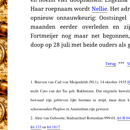
Haar roepnaam wordt
Nellie
. Het ad
opnieuw onnauwkeurig: Oostsingel
maanden eerder overleden en zij
Fortmeijer nog maar net begonnen
doop
op
28 juli met beide ouders als
Terug
***
V
1. Brieven van Carl von Meijenfeldt (Nl.1), 14 oktober 1935 [
nicht Cato van der Tas geh. Bakhuizen. Dat originele huweli
bewaard zijn gebleven lijkt hiermee in strijd, maar deze
schoonouders Pieploo
in Amsterdam zijn geweest
.
2. Akte van
G
eboorte, Stadsarchief Rotterdam 999-01,
fol B 0
fol 133
en
fol 1817
.