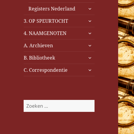
uitvouwen
submenu
Registers Nederland
uitvouwen
submenu
3. OP SPEURTOCHT
uitvouwen
submenu
4. NAAMGENOTEN
uitvouwen
submenu
A. Archieven
uitvouwen
submenu
B. Bibliotheek
uitvouwen
submenu
C. Correspondentie
uitvouwen
Z
o
e
k
e