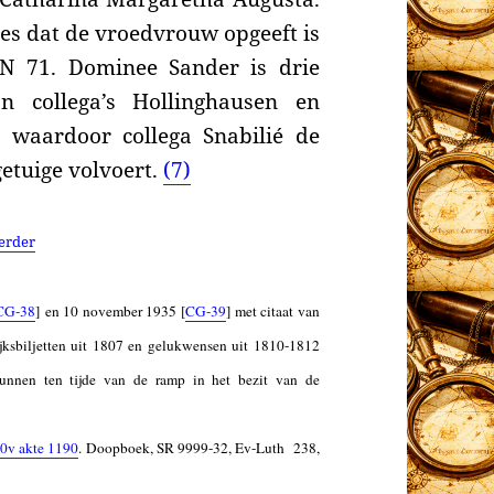
res dat de vroedvrouw opgeeft is
 N 71. D
ominee
Sander is drie
n collega’s Hollinghausen en
, waardoor collega
Snabilié de
getuige volvoert.
(7)
erder
CG-38
] en 10 november 1935 [
CG-39
] met citaat van
jksbiljetten uit 1807 en gelukwensen uit 1810-1812
 kunnen ten tijde van de ramp in het bezit van de
40v akte 1190
. Doopboek, SR 9999-32, Ev-Luth 238,