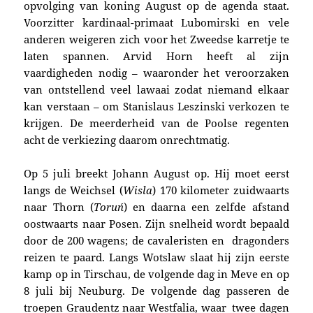
opvolging van koning August op de agenda staat.
Voorzitter kardinaal-primaat Lubomirski en vele
anderen weigeren zich voor het Zweedse karretje te
laten spannen. Arvid Horn heeft al zijn
vaardigheden nodig – waaronder het veroorzaken
van ontstellend veel lawaai zodat niemand elkaar
kan verstaan – om Stanislaus Leszinski verkozen te
krijgen. De meerderheid van de Poolse regenten
acht de verkiezing daarom onrechtmatig.
Op 5 juli breekt Johann August op. Hij moet eerst
langs de Weichsel (
Wisla
) 170 kilometer zuidwaarts
naar Thorn (
Toruń
) en daarna een zelfde afstand
oostwaarts naar Posen. Zijn snelheid wordt bepaald
door de 200 wagens; de cavaleristen en dragonders
reizen te paard. Langs Wotslaw slaat hij zijn eerste
kamp op in Tirschau, de volgende dag in Meve en op
8 juli bij Neuburg. De volgende dag passeren de
troepen Graudentz naar Westfalia, waar twee dagen