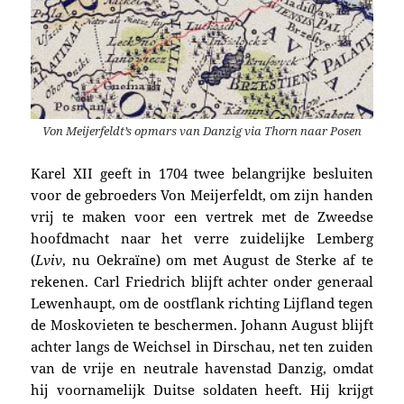
Von Meijerfeldt’s opmars van Danzig via Thorn naar Posen
Karel XII geeft in 1704
twee belangrijke besluiten
voor de gebroeders Von Meijerfeldt, om zijn handen
vrij te maken voor een vertrek
met de Zweedse
hoofdmacht naar het verre zuidelijke
Lemberg
(
Lviv
, nu Oekraïne) om
met August de Sterke
af te
rekenen.
Carl Friedrich blijft achter onder generaal
Lewenhaupt, om de
oostflank richting Lijfland tegen
de Moskovieten te beschermen. J
ohann August blijft
achter
langs de Weichsel in Dirschau, net ten zuiden
van de vrije en neutrale havenstad Danzig, o
mdat
hij voornamelijk Duitse soldaten heeft. Hij krijgt