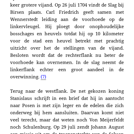
keer grotere vijand. Op
26 juli 1704 vindt de Slag bij
Birsen plaats. Carl Friedrich geeft
samen met
Wennerstedt leiding aan de voorhoede op de
linkervleugel. Hij ploegt door onophoudelijke
bosschages en heuvels totdat hij op 10 kilometer
voor de stad een heuvel betrekt met prachtig
uitzicht over het de stellingen van de vijand.
Besloten wordt dat de rechterflank nu beter de
voorhoede kan overnemen. In de slag neemt de
linkerflank echter een groot aandeel in de
overwinning.
(7)
Terug naar de westflank. De net gekozen koning
Stanislaus schrijft in een brief dat hij in aantocht
naar Posen is met zijn leger en de edelen die zich
onderweg bij hem aansluiten. Daarvan komt niet
veel terecht, maar dat weten noch Von Meijerfeldt
noch Schulenburg. Op 29 juli zendt Johann August
een missie uit om de troepensterkte van de Saksen