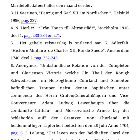
Mardefelt, dateert alles een maand eerder.
3. H. Saarinen, “Danzig und Karl XII. im Nordischen ”, Helsinki
1996,
pag. 237
.
4. N. Herlitz, “Från Thorn till Altranstädt”, Stockholm 1916,
deel 1,
pag. 233-234 en 271
.
5
. Het gehele reisverslag is ontleend aan G. Adlerfelt,
“Histoire Militaire de Charles XII, Roi de Suède”, Amsterdam
1740, deel 2,
pag. 232-243
.
6. Anonymus, “Umbständliche Relation von der Completen
und Glorieusen Victorie welche Ein Theil der Königl:
Schwedischen im Herzogthumb Cuhrland und Samoiten
befindlichen Troupen nebst denen Sapihischen unter
commendo des Herrn Grafen/GeneralnMajorn und Vice-
Gouverneurn Adam Ludwig Lewenhaupts über die
combinirte Litthau= und Moscowitische Armeé bey der
Schlabodda auff den Grentzen von Churland mit
heldenmüthiger Tapferheit befochten den 26 Julii Anno 1704,
pag. 6
. I. LeLong, “Het leven van den heldhaften Carel den