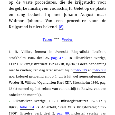
op de vaste procedures, die de krijgstucht voor
dergelijke misdrijven voorschrijft.
Gelet op de plaats
en rang bedoelt hij niet Johann August maar
Wolmar Johann. Van een procedu­re voor de
Krijgsraad is niets bekend.
(8)
Terug
***
Verder
1. H. Villius, lemma in Svenskt Biografiskt Lexikon,
Stockholm 1986, deel 25,
pag. 471
. In
Riksarkivet Sverige,
1112.1. Riksregistraturet 1523-1718, B/634,
is deze benoeming
niet te vinden; Een dag later wordt hij in
folio 525
en
folio 533
nog kolonel genoemd en op 4 juli is hij
wel generaal-majoor.
Verder
H. Villius, “Ogenvitten Karl XII”, Stockholm 1960, pag.
63 (steunend op het relaas van een ontbijt te Rawicz van een
onbekende monnik).
2
.
Riksarkivet Sverige, 1112.1. Riksregistraturet 1523-1718,
B/635,
folio 594
. G. Adlerfeld, “Karl XII:s Krigsföretag 1700-
1706”, Engelse vert. deel 2,
pag. 80
, inclusief verslag van