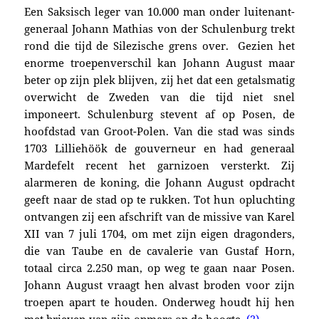
Een Saksisch leger van 10.000 man onder luitenant-
generaal Johann Mathias von der Schulenburg trekt
rond die tijd de Silezische grens over. Gezien het
enorme troepenverschil kan Johann August maar
beter op zijn plek blijven, zij het dat een getalsmatig
overwicht de Zweden van die tijd niet snel
imponeert. Schulenburg stevent af op Posen, de
hoofdstad van Groot-Polen. Van die stad was sinds
1703 Lilliehöök de gouverneur en had generaal
Mardefelt recent het garnizoen versterkt. Zij
alarmeren de koning, die Johann August opdracht
geeft naar de stad op te rukken. Tot hun opluchting
ontvangen zij een afschrift van de missive van Karel
XII van 7 juli 1704, om met zijn eigen dragonders,
die van Taube en de cavalerie van Gustaf Horn,
totaal circa 2.250 man, op weg te gaan naar Posen.
Johann August vraagt hen alvast broden voor zijn
troepen apart te houden. Onderweg houdt hij hen
met brieven van zijn opmars op de hoogte.
(2)