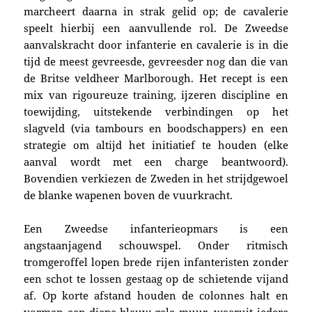
marcheert daarna in strak gelid op; de cavalerie
speelt hierbij een aanvullende rol. De Zweedse
aanvalskracht door infanterie en cavalerie is in die
tijd de meest gevreesde, gevreesder nog dan die van
de Britse veldheer Marlborough. Het recept is een
mix van rigoureuze training, ijzeren discipline en
toewijding, uitstekende verbindingen op het
slagveld (via tambours en boodschappers) en een
strategie om altijd het initiatief te houden (elke
aanval wordt met een charge beantwoord).
Bovendien verkiezen de Zweden in het strijdgewoel
de blanke wapenen boven de vuurkracht.
Een Zweedse infanterieopmars is een
angstaanjagend schouwspel. Onder ritmisch
tromgeroffel lopen brede rijen infanteristen zonder
een schot te lossen gestaag op de schietende vijand
af. Op korte afstand houden de colonnes halt en
vormen een diepe blauw-gele muur, waaruit iedere