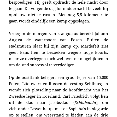
bespoedigen. Hij geeft opdracht de hele nacht door
te gaan. De volgende dag tot middernacht beveelt hij
opnieuw niet te rusten. Met nog 5,5 kilometer te
gaan wordt eindelijk een kamp opgeslagen.
Vroeg in de morgen van 2 augustus bereikt Johann
August de waterpoort van Posen. Buiten de
stadsmuren slaat hij zijn kamp op. Mardefelt ziet
geen kans hem te bezoeken wegens hoge koorts,
maar ze overleggen toch wel over de mogelijkheden
om de stad succesvol te verdedigen.
Op de oostflank belegert e
en groot leger van 15.000
Polen, Litouwers en Russen de vesting
Sehlburg en
wendt zich plotseling naar de hoofdmacht van het
Zweedse leger in Koerland.
Carl Friedrich volgt hen
uit de stad
naar
Jacobsstadt (
Schlabodda
),
om
zich
onder
Lewenhaupt met de Sapieha’s in slagorde
op te stellen, om weerstand te bieden aan de drie