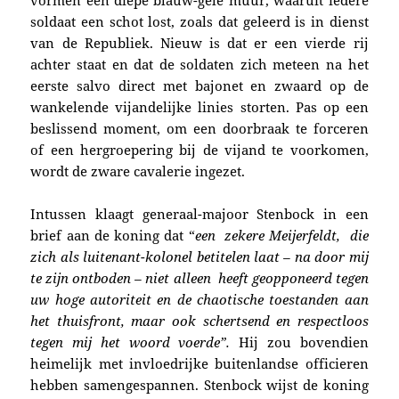
soldaat een schot lost, zoals dat geleerd is in dienst
van de Republiek. Nieuw is dat er een vierde rij
achter staat en dat de soldaten zich meteen na het
eerste salvo direct met bajonet en zwaard op de
wankelende vijandelijke linies storten. Pas op een
beslissend moment, om een doorbraak te forceren
of een hergroepering bij de vijand te voorkomen,
wordt de zware cavalerie ingezet.
Intussen klaagt gene­raal-majoor Stenbock in een
brief aan de koning dat “
een zekere Meijerfeldt, die
zich als luitenant-kolonel betitelen laat – na door mij
te zijn ontboden – niet alleen heeft geopponeerd tegen
uw hoge autoriteit en de chaotische toestanden aan
het thuisfront, maar ook schertsend en respectloos
tegen mij het woord voerde”.
Hij zou bovendien
heimelijk met invloedrijke buitenlandse officieren
hebben samengespannen. Stenbock wijst de koning