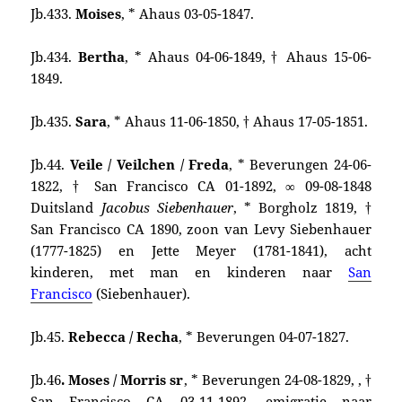
Jb.433.
Moises
, * Ahaus 03-05-1847.
Jb.434.
Bertha
, * Ahaus 04-06-1849, † Ahaus 15-06-
1849.
Jb.435.
Sara
, * Ahaus 11-06-1850, † Ahaus 17-05-1851.
Jb.44.
Veile / Veilchen / Freda
, * Beverungen 24-06-
1822, † San Francisco CA 01-1892, ∞ 09-08-1848
Duitsland
Jacobus Siebenhauer
, * Borgholz 1819, †
San Francisco CA 1890, zoon van Levy Siebenhauer
(1777-1825) en Jette Meyer (1781-1841), acht
kinderen, met man en kinderen naar
San
Francisco
(Siebenhauer).
Jb.45.
Rebecca / Recha
, * Beverungen 04-07-1827.
Jb.46
. Moses / Morris sr
, * Beverungen 24-08-1829, , †
San Francisco CA 03-11-1892, emigratie naar