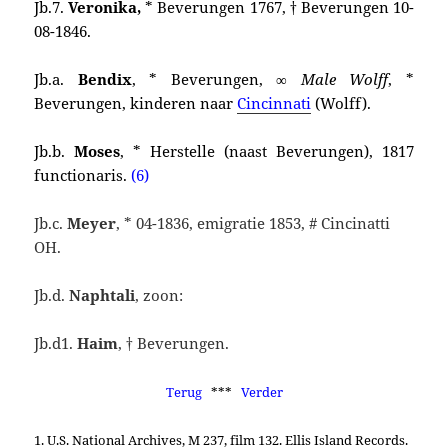
Jb.7.
Veronika,
* Beverungen 1767, † Beverungen 10-
08-1846.
Jb.a.
Bendix
, * Beverungen, ∞
Male Wolff
, *
Beverungen,
kinderen naar
Cincinnati
(Wolff).
Jb.b.
Moses
, * Herstelle (naast Beverungen), 1817
functionaris.
(6)
Jb.c.
Meyer
, * 04-1836, emigratie 1853, # Cincinatti
OH.
Jb.d.
Naphtali
, zoon:
Jb.d1.
Haim
, † Beverungen.
Terug
***
Verder
1. U.S. National Archives, M 237, film 132. Ellis Island Records.