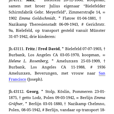
samen met broer Julius eigenaar “Bielefelder
Schirmfabrik Gebr. Meyerfeld”, Zimmerstraβe 14, ∞
1902
Emma Gold­schmidt
, * Flatow 01-04-1881, †
Nazikamp Theresienstadt 06-09-1943, # Gerichtstr.
9a, Bielefeld, op transport gesteld vanuit Münster
31-07-1942, drie kinderen:
Jb.43111.
Fritz / Fred David
, * Bielefeld 07-07-1903, †
Burbank, Los Angeles CA 03-05-1970, koopman, ∞
Helene L. Rosenberg,
* Amelunxen 25-03-1909, †
Burbank, Los Angeles CA 11-1988, # 1936
Amelunxen, Beverungen, met vrouw naar
San
Francisco
(Joseph).
Jb.43112.
Georg
, * Stolp, Köslin, Pommeren 23-01-
1875, † getto Lodz, Polen 09-03-1942, ∞ Berlijn
Emma
Gräfner
, * Berlijn 03-01-1880, † Nazikamp Chelmno,
Polen, 08-05-1942, # Berlijn, vandaar op transport 18-