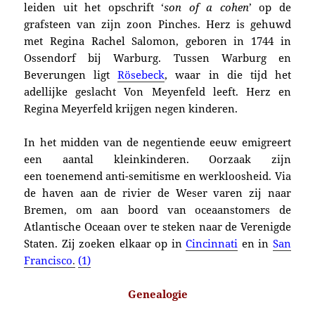
leiden uit het opschrift ‘
son of a cohen
’ op de
grafsteen van zijn zoon Pinches. Herz is gehuwd
met Regina Rachel Salomon, geboren in 1744 in
Ossendorf bij Warburg. Tussen Warburg en
Beverungen ligt
Rösebeck
, waar in die tijd het
adellijke geslacht Von Meyenfeld leeft.
Herz en
Regina Meyerfeld krijgen negen kinderen.
In het midden van de negentiende eeuw emigreert
een aantal kleinkinderen. Oorzaak zijn
een
toenemend anti-semitisme en werkloosheid. Via
de haven aan de rivier de Weser varen zij naar
Bremen, om aan boord van oceaanstomers de
Atlantische Oceaan over te steken naar de Ver­enig­de
Staten. Zij zoeken elkaar op in
Cincinnati
en in
San
Francisco
.
(1)
Genealogie