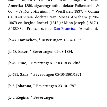
Amerika 1850, sigarengroothandelaar Falkenstein &
Co,
∞ Isabelle Abraham
, * Westfalen 1837, ≡ Colma
CA 03-07-1894, dochter van Moses Abraham (1796-
1867) en Regina Rachel (1812-) / Mina Joseph (1817-),
# 1880 San Francisco, naar
San Francisco
(Abraham).
Jb.47.
Hannchen
, * Beverungen 18-04-1832.
Jb.48.
Ester
, * Beverungen 05-08-1834.
Jb.49.
Pine
, * Beverungen 17-03-1838, kind:
Jb.491.
Sara,
* Beverungen 05-10-1861/1871.
Jb.5.
Johanna
, * Beverungen 23-10-1787.
Jb.6.
Regina
, * Beverungen.