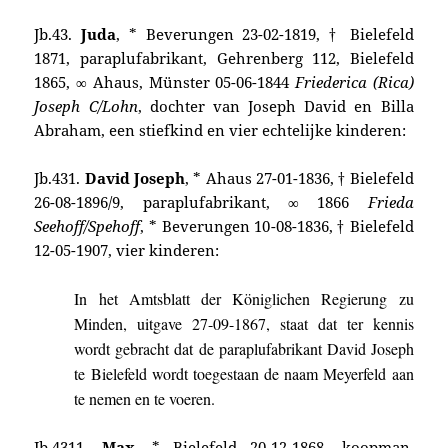
Jb.43.
Juda
, * Beverungen 23-02-1819, † Bielefeld
1871, paraplufabrikant, Gehrenberg 112, Bielefeld
1865, ∞ Ahaus, Münster 05-06-1844
Friederica (Rica)
Joseph C/Lohn
, dochter van Joseph David en Billa
Abraham, een stiefkind en vier echtelijke kinderen:
Jb.431.
David Joseph
, * Ahaus 27-01-1836, † Bielefeld
26-08-1896/9, para­plufabri­kant, ∞ 1866
Frieda
Seehoff/Spehoff
, * Beve­rungen 10-08-1836, † Biele­feld
12-05-1907, vier kinderen:
In het Amtsblatt der Königlichen Regierung zu
Minden, uitgave 27-09-1867, staat dat ter kennis
wordt gebracht dat de paraplufabrikant David Joseph
te Bielefeld wordt toegestaan de naam
Meyerfeld
aan
te nemen en te voeren.
Jb.4311.
Max
, * Bielefeld 20-12-1868, koopman,