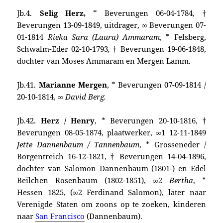
Jb.4.
Selig Herz,
* Beverungen 06-04-1784, †
Beverungen 13-09-1849, uitdrager, ∞ Beverungen 07-
01-1814
Rieka Sara (Laura) Ammaram
, * Felsberg,
Schwalm-Eder 02-10-1793
,
† Beverungen 19-06-1848,
dochter van Moses Ammaram en Mergen Lamm.
Jb.41.
Marianne Mergen
, * Beverungen 07-09-1814 /
20-10-1814, ∞
David Berg.
Jb.42.
Herz / Henry
, * Beverungen 20-10-1816, †
Beverungen 08-05-1874, plaatwerker, ∞1 12-11-1849
Jette Dannenbaum / Tannenbaum
, * Grosseneder /
Borgentreich 16-12-1821, † Beverungen 14-04-1896,
dochter van Salomon Dannenbaum (1801-) en Edel
Beilchen Rosenbaum (1802-1851), ∞2
Bertha
, *
Hessen 1825, (∞2 Ferdinand Salomon), later naar
Verenigde Staten om zoons op te zoeken, kinderen
naar
San Francisco
(Dannenbaum).