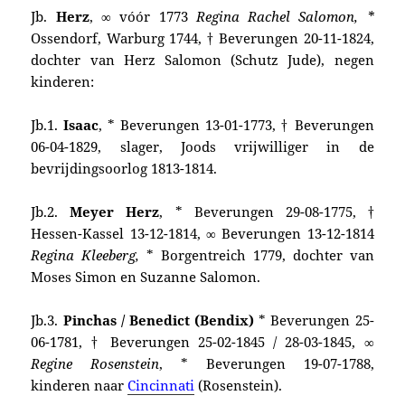
Jb.
Herz
, ∞ vóór 1773
Regina Rachel Salomon, *
Ossendorf, Warburg 1744, † Beverungen 20-11-1824,
dochter van Herz Salomon (Schutz Jude), negen
kinderen:
Jb.1.
Isaac
, * Beverungen 13-01-1773, † Beverungen
06-04-1829, slager, Joods vrijwilliger in de
bevrijdingsoorlog 1813-1814.
Jb.2.
Meyer Herz
, * Beverungen 29-08-1775, †
Hessen-Kassel 13-12-1814, ∞ Beverungen 13-12-1814
Regina Kleeberg,
* Borgentreich 1779, dochter van
Moses Simon en Suzanne Salomon.
Jb.3.
Pinchas /
Benedict (Bendix)
* Beverungen 25-
06-1781, † Beverungen 25-02-1845 / 28-03-1845, ∞
Regine Rosenstein
, * Beverungen 19-07-1788,
kinderen naar
Cincinnati
(Rosenstein).