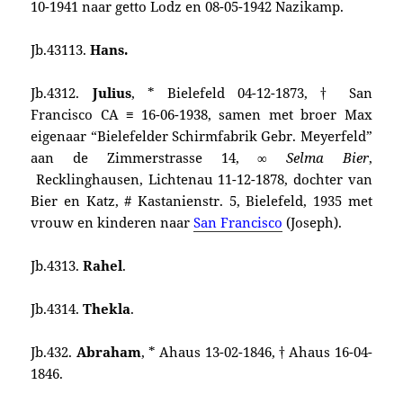
10-1941 naar getto Lodz en 08-05-1942 Nazikamp.
Jb.43113.
Hans.
Jb.4312.
Julius
, * Bielefeld 04-12-1873, † San
Francisco CA ≡ 16-06-1938, samen met broer Max
eigenaar “Bielefelder Schirmfabrik Gebr. Meyerfeld”
aan de Zimmerstrasse 14, ∞
Selma Bier
,
Recklinghausen, Lichtenau 11-12-1878, dochter van
Bier en Katz, # Kastanienstr. 5, Bielefeld, 1935 met
vrouw en kinderen naar
San Francisco
(Joseph).
Jb.4313.
Rahel
.
Jb.4314.
Thekla
.
Jb.432.
Abraham
, * Ahaus 13-02-1846, † Ahaus 16-04-
1846.