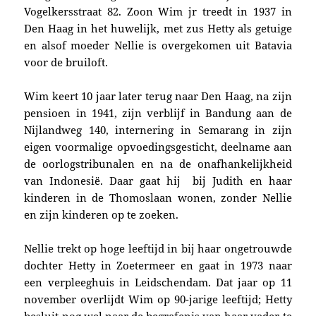
Vogelkersstraat 82. Zoon Wim jr treedt in 1937 in
Den Haag in het huwelijk, met zus Hetty als getuige
en alsof moeder Nellie is overgekomen uit Batavia
voor de bruiloft.
Wim keert 10 jaar later terug naar Den Haag, na zijn
pensioen in 1941, zijn verblijf in Bandung aan de
Nijlandweg 140, internering in Semarang in zijn
eigen voormalige opvoedingsgesticht, deelname aan
de oorlogstribunalen en na de onafhankelijkheid
van Indonesië. Daar gaat hij bij Judith en haar
kinderen in de Thomoslaan wonen, zonder Nellie
en zijn kinderen op te zoeken.
Nellie trekt op hoge leeftijd in bij haar ongetrouwde
dochter Hetty in Zoetermeer en gaat in 1973 naar
een verpleeghuis in Leidschendam. Dat jaar op 11
november overlijdt Wim op 90-jarige leeftijd; Hetty
besluit nog wel naar de begrafenis van haar vader te