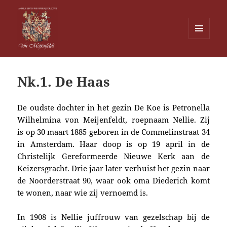
MENU
EN
Von Meijenfeldt
WIDGETS
Nk.1. De Haas
De oudste dochter in het gezin De Koe is Petronella
Wilhelmina von Meijenfeldt, roepnaam Nellie. Zij
is
op 30 maart 1885 geboren
in de Commelinstraat 34
in Amsterdam. Haar doop is
op 19 april i
n de
Christelijk Gereformeerde Nieuwe Kerk aan de
Keizersgracht. Drie jaar later verhuist het gezin naar
de Noorderstraat 90, waar ook oma Diederich komt
te wonen, naar wie zij vernoemd is.
In
1908 is Nellie juffrouw van gezelschap bij de