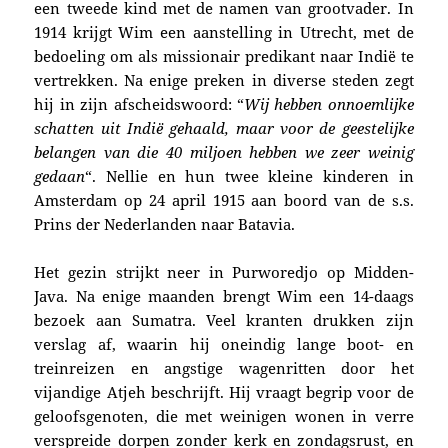
een tweede kind met de namen van grootvader. In
1914 krijgt Wim een aanstelling in Utrecht, met de
bedoeling om als missionair predikant naar Indië te
vertrekken.
Na enige preken in diverse steden zegt
hij in zijn afscheidswoord: “
Wij hebben onnoemlijke
schatten uit Indië gehaald, maar voor de geestelijke
belangen van die 40 miljoen hebben we zeer weinig
gedaan
“.
Nellie en hun twee kleine kinderen in
Amsterdam op 24 april 1915 aan boord van de s.s.
Prins der Nederlanden
naar Batavia
.
Het gezin strijkt neer in Purworedjo op Midden-
Java. Na enige maanden brengt Wim een 14-daags
bezoek aan Sumatra. Veel kranten drukken zijn
verslag af, waarin hij oneindig lange boot- en
treinreizen en angstige wagenritten door het
vijandige Atjeh beschrijft. Hij vraagt begrip voor de
geloofsgenoten, die met weinigen wonen in verre
verspreide dorpen zonder kerk en zondagsrust, en