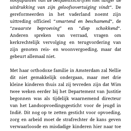
hoofdpunten van de belijdenisschriften niet langer de
uitdrukking van zijn geloofsovertuiging vindt
“. De
gereformeerden in het vaderland noemt zijn
uittreding officieel “
smartend en beschamend
“, de
“
zwaarste beproeving
” en “
diep schokkend
“.
Anderen spreken van verraad, vragen om
kerkrechtelijk vervolging en terugvordering van
zijn genoten reis- en woonvergoeding, maar dat
gebeurt allemaal niet.
Met haar orthodoxe familie in Amsterdam zal Nellie
dit niet gemakkelijk ondergaan, maar met drie
kleine kinderen thuis zal zij tevreden zijn dat Wim
twee weken eerder bij het Departement van Justitie
begonnen was als tijdelijk waarnemend directeur
van het Landsopvoedingsgesticht voor de jeugd in
Indië. Dit nog op te zetten gesticht voor opvoeding,
zorg en arbeid moet de strafrechter de kans geven
verwaarloosde en misdadige kinderen hier naar toe