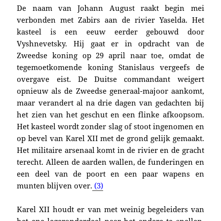
De naam van Johann August raakt begin mei
verbonden met Zabirs aan
de rivier Yaselda. Het
kasteel is
een eeuw eerder gebouwd door
Vyshnevetsky. Hij gaat er in opdracht van de
Zweedse koning
op 29 april naar toe, o
mdat de
tegemoetkomende k
oning Stanislaus vergeefs de
overgave eist. De
Duitse commandant weigert
opnieuw als de Zweedse generaal-majoor aankomt,
maar
verandert al na drie dagen van gedachten
bij
het zien van het geschut en een flinke afkoopsom.
Het
kasteel wordt zonder slag of stoot ingenomen en
o
p bevel van Karel XII met de grond gelijk gemaakt.
Het militaire arsenaal komt in de rivier en de gracht
terecht. Alleen de aarden wallen, de funderingen en
een deel van de poort en een paar wapens en
munten blijven over
.
(3)
Karel XII houdt er van met weinig begeleiders van