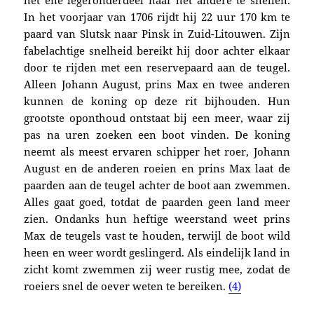
het ene legeronderdeel naar het andere te snellen.
In het voorjaar van 1706 rijdt hij
22 uur 170 km
te
paard van Slutsk naar Pinsk in Zuid-Litouwen
. Zijn
fabelachtige snelheid bereikt hij door achter elkaar
door te rijden met een reservepaard aan de teugel.
Alleen Johann August, prins Max en twee anderen
kunnen de koning op deze rit bijhouden. Hun
grootste oponthoud ontstaat bij een meer, waar zij
pas na uren zoeken een boot vinden. De koning
neemt als meest ervaren schipper het roer, Johann
August en de anderen roeien en prins Max laat de
paarden aan de teugel achter de boot aan zwemmen.
Alles gaat goed, totdat de paarden geen land meer
zien. Ondanks hun heftige weerstand weet prins
Max de teugels vast te houden, terwijl de boot wild
heen en weer wordt geslingerd. Als eindelijk land in
zicht komt zwemmen zij weer rustig mee, zodat de
roeiers snel de oever weten te bereiken.
(4)