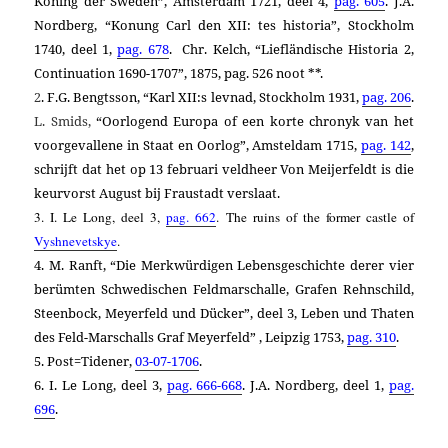
Koning der Sweden”, Amsterdam 1721, deel 4,
pag. 605
. J.A.
Nordberg,
“Konung Carl den XII: tes historia”, Stockholm
1740, deel 1,
pag. 678
. Chr. Kelch, “Liefländische Historia 2,
Continuation 1690-1707”, 1875, pag. 526 noot **.
2
. F.G. Bengtsson, “Karl XII:s levnad, Stockholm 1931,
pag. 206
.
L. Smids,
“Oorlogend Europa of een korte chronyk van het
voorgevallene in Staat en Oorlog”, Amsteldam 1715,
pag. 142
,
schrijft dat het op 13 februari veldheer Von Meijerfeldt is die
keurvorst August bij Fraustadt verslaat.
3. I. Le Long, deel 3,
pag. 662
.
The ruins of the former castle of
Vyshnevetskye
.
4. M. Ranft,
“Die Merkwürdigen Lebensgeschichte derer vier
berümten Schwedischen Feldmarschalle, Grafen Rehnschild,
Steenbock, Meyerfeld und Dücker”, deel 3, Leben und Thaten
des Feld-Marschalls Graf Meyerfeld” , Leipzig 1753,
pag. 310
.
5. Post=Tidener,
03-07-1706
.
6.
I. Le Long, deel 3,
pag. 666-668
. J.A. Nordberg, deel 1,
pag.
696
.