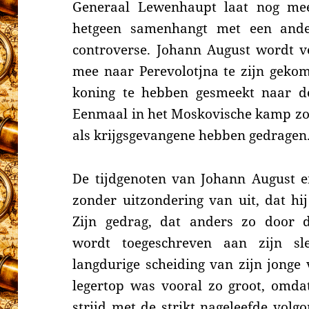
Generaal Lewenhaupt laat nog meer
hetgeen samenhangt met een ande
controverse. Johann August wordt v
mee naar Perevolotjna te zijn geko
koning te hebben gesmeekt naar de
Eenmaal in het Moskovische kamp zou
als krijgsgevangene heb­ben gedragen
De tijdgenoten van Johann August e
zonder uitzondering van uit, dat hij
Zijn gedrag, dat anders zo door 
wordt toegeschreven aan zijn sl
langdurige scheiding van zijn jonge
legertop was vooral zo groot, omdat
strijd met de strikt nageleefde volg