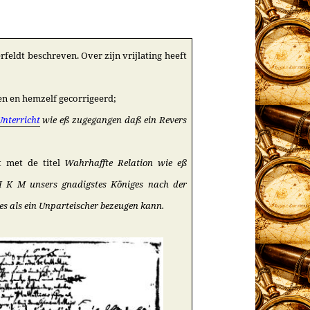
eldt beschreven. Over zijn vrijlating heeft
en en hemzelf gecorrigeerd;
nterricht
wie eß zugegangen daß ein Revers
t met de titel
Wahrhaffte Relation wie eß
 I K M unsers gnadigstes Königes nach der
hes als ein Unparteischer bezeugen kann.