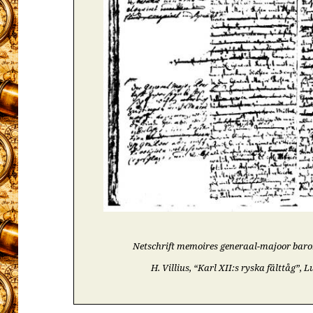
Netschrift memoires generaal-majoor baro
H. Villius, “Karl XII:s ryska fälttåg”, L