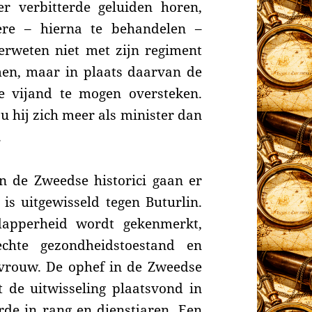
 verbitterde geluiden horen,
re – hierna te behandelen –
erweten niet met zijn regiment
men, maar in plaats daarvan de
 vijand te mogen oversteken.
 hij zich meer als minister dan
.
n de Zweedse historici gaan er
 is uitgewisseld tegen Buturlin.
dapperheid wordt gekenmerkt,
echte gezondheidstoestand en
 vrouw. De ophef in de Zweedse
 de uitwis­seling plaatsvond in
orde in rang en dienstjaren. Een