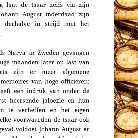
 laat de tsaar zelfs via zijn
Johann August inderdaad zijn
 derhalve in strijd met het
.
inds Narva in Zweden gevangen
nige maanden later op last van
orts zijn er meer algemene
memoires van hoge officieren;
geeft een indruk van onder de
st heersende jaloezie en hun
n te verheffen en het eigen
welke voorwaarden de tsaar ook
geval voldoet Johann August er