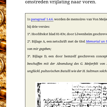
omstreden vrijlating naar voren.
In
paragraaf 1.4.6.
worden de memoires van Von Meijerf
hij drie versies:
1º. Hoofdtekst blad 81-83v, door Löwenheim geschrev
2º. Bijlage A, een netschrift
met de titel
Memorial un U
von mir gegeben;
3º. Bijlage D,
een door hemzelf geschreven concep
beschaffen mit der Absendung des G. Meijerfelt von
unglückl. pultavischen Batalli wie der H. Sultman solc