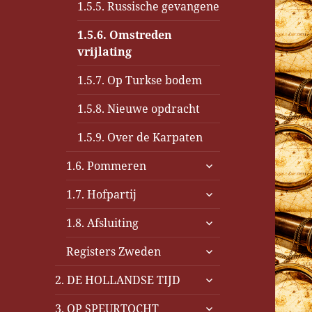
1.5.5. Russische gevangene
1.5.6. Omstreden
vrijlating
1.5.7. Op Turkse bodem
1.5.8. Nieuwe opdracht
1.5.9. Over de Karpaten
submenu
1.6. Pommeren
uitvouwen
submenu
1.7. Hofpartij
uitvouwen
submenu
1.8. Afsluiting
uitvouwen
submenu
Registers Zweden
uitvouwen
submenu
2. DE HOLLANDSE TIJD
uitvouwen
submenu
3. OP SPEURTOCHT