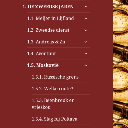
submenu
1. DE ZWEEDSE JAREN
uitvouwen
submenu
1.1. Meijer in Lijfland
uitvouwen
submenu
1.2. Zweedse dienst
uitvouwen
submenu
1.3. Andreas & Zn
uitvouwen
submenu
1.4. Avontuur
uitvouwen
submenu
1.5. Moskovië
uitvouwen
1.5.1. Russische grens
1.5.2. Welke route?
1.5.3. Beenbreuk en
vrieskou
1.5.4. Slag bij Poltava