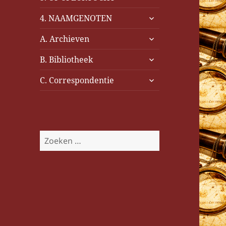
uitvouwen
submenu
4. NAAMGENOTEN
uitvouwen
submenu
A. Archieven
uitvouwen
submenu
B. Bibliotheek
uitvouwen
submenu
C. Correspondentie
uitvouwen
Z
o
e
k
e
n
n
a