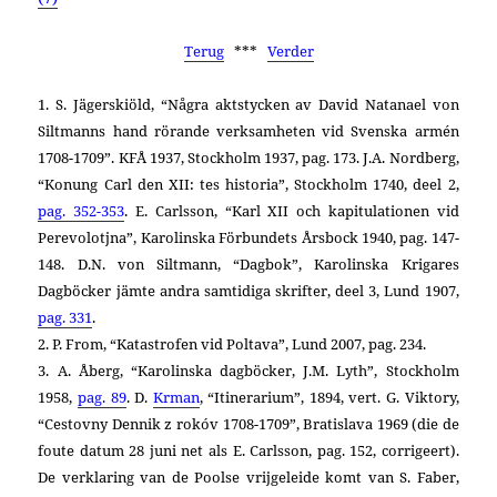
Terug
***
Verder
1. S. Jägerskiöld, “Några aktstycken av David Natanael von
Siltmanns hand rörande verksamheten vid Svenska armén
1708-1709”. KFÅ 1937, Stockholm 1937, pag. 173. J.A. Nordberg,
“Konung Carl den XII: tes historia”, Stockholm 1740, deel 2,
pag. 352-353
. E. Carlsson, “Karl XII och kapitulationen vid
Perevolotjna”, Karolinska Förbundets Årsbock 1940, pag. 147-
148. D.N. von Siltmann,
“Dagbok”, Karolinska Krigares
Dagböcker jämte andra samtidiga skrifter, deel 3, Lund 1907,
pag. 331
.
2. P. From, “Katastrofen vid Poltava”, Lund 2007, pag. 234.
3. A. Åberg,
“Karolinska dagböcker, J.M. Lyth”, Stockholm
1958,
pag. 89
. D.
Krman
, “Itinerarium”, 1894, vert. G. Viktory,
“Cestovny Dennik z rokóv 1708-1709”, Bratislava 1969 (die de
foute datum 28 juni net als E. Carlsson, pag. 152, corrigeert).
De verklaring van de Poolse vrijgeleide komt van S. Faber,