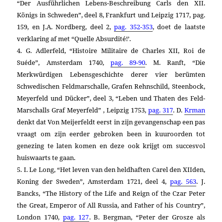
“Der Ausführlichen Lebens-Beschreibung Carls den XII.
Königs in Schweden”, deel 8, Frankfurt und Leipzig 1717, pag.
159, en J.A. Nordberg, deel 2,
pag. 352-353
, doet de laatste
verklaring af met “Quelle Absurdité!’.
4. G. Adlerfeld,
“Histoire Militaire de Charles XII, Roi de
Suéde”, Amsterdam 1740,
pag. 89-90
. M. Ranft,
“Die
Merkwürdigen Lebensgeschichte derer vier berümten
Schwedischen Feldmarschalle, Grafen Rehnschild, Steenbock,
Meyerfeld und Dücker”, deel 3, “Leben und Thaten des Feld-
Marschalls Graf Meyerfeld” , Leipzig 1753,
pag. 317
. D.
Krman
denkt dat Von Meijerfeldt eerst in zijn gevangenschap een pas
vraagt om zijn eerder gebroken been in kuuroorden tot
genezing te laten komen en deze ook krijgt om succesvol
huiswaarts te gaan
.
5. I. Le Long,
“Het leven van den heldhaften Carel den XIIden,
Koning der Sweden”, Amsterdam 1721, deel 4,
pag. 563
. J.
Bancks,
“The History of the Life and Reign of the Czar Peter
the Great, Emperor of All Russia, and Father of his Country”,
London 1740,
pag. 127
. B. Bergman, “Peter der Grosze als