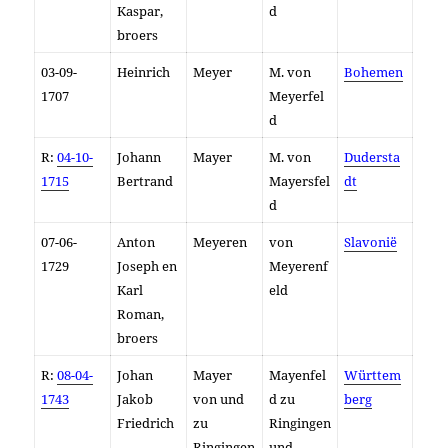
Kaspar,
d
broers
03-09-
Heinrich
Meyer
M. von
Bohemen
1707
Meyerfel
d
R:
04-10-
Johann
Mayer
M. von
Dudersta
1715
Bertrand
Mayersfel
dt
d
07-06-
Anton
Meyeren
von
Slavonië
1729
Joseph en
Meyerenf
Karl
eld
Roman,
broers
R:
08-04-
Johan
Mayer
Mayenfel
Württem
1743
Jakob
von und
d zu
berg
Friedrich
zu
Ringingen
Ringingen
und