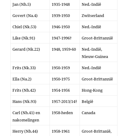
Jan (Nh.5)
1935-1948
Ned.-Indië
Govert (Na.4)
1939-1950
Zwitserland
Chiel (Nk.53)
1946-1950
Ned.-Indië
Like (Nk.91)
1947-1996†
Groot-Brittannië
Gerard (Nk.22)
1948, 1959-60
Ned.-Indië,
Nieuw-Guinea
Frits (Nk.33)
1950-1959
Ned.-Indië
Ella (Na.2)
1950-1975
Groot-Brittannië
Frits (Nh.42)
1954-1956
Hong-Kong
Hans (Nk.93)
1957-2013/14†
België
Carl (Nh.41) en
1958-heden
Canada
nakomelingen
Herry (Nh.44)
1958-1961
Groot-Brittanië,