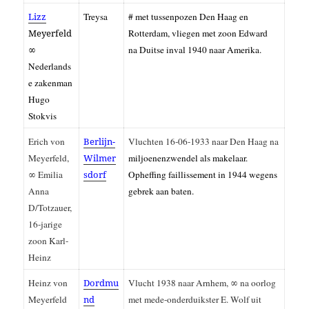
Lizz
Treysa
# met tussenpozen Den Haag en
Meyerfeld
Rotterdam, vliegen met zoon Edward
∞
na Duitse inval 1940 naar Amerika.
Nederlands
e zakenman
Hugo
Stokvis
Erich von
Berlijn-
Vluchten 16-06-1933 naar Den Haag na
Meyerfeld,
Wilmer
miljoenenzwendel als makelaar.
∞
Emilia
sdorf
Opheffing faillissement in 1944 wegens
Anna
gebrek aan baten.
D/Totzauer,
16-jarige
zoon Karl-
Heinz
Heinz von
Dordmu
Vlucht 1938 naar Arnhem, ∞ na oorlog
Meyerfeld
nd
met mede-onderduikster E. Wolf uit