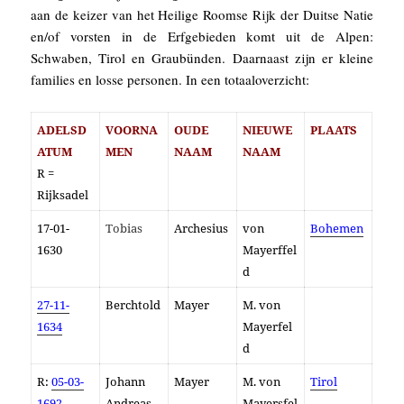
aan de keizer van het Heilige Roomse Rijk der Duitse Natie
en/of vorsten in de Erfgebieden komt uit de Alpen:
Schwaben, Tirol en Graubünden. Daarnaast zijn er kleine
families en losse personen.
In
een totaaloverzicht:
ADELSD
VOORNA
OUDE
NIEUWE
PLAATS
ATUM
MEN
NAAM
NAAM
R =
Rijksadel
17-01-
Tobias
Archesius
von
Bohemen
1630
Mayerffel
d
27-11-
Berchtold
Mayer
M. von
1634
Mayerfel
d
R:
05-03-
Johann
Mayer
M. von
Tirol
1692
Andreas
Mayersfel