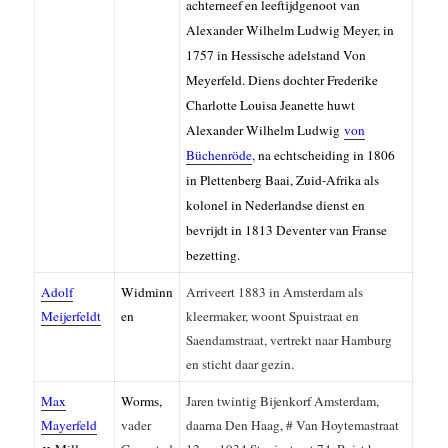
achterneef en leeftijdgenoot van
Alexander Wilhelm Ludwig Meyer, in
1757 in Hessische adelstand Von
Meyerfeld. Diens dochter Frederike
Charlotte Louisa Jeanette huwt
Alexander Wilhelm Ludwig
von
Büchenröde
,
na echtscheiding in 1806
in Plettenberg Baai, Zuid-Afrika als
kolonel in Nederlandse dienst en
bevrijdt in 1813 Deventer van Franse
bezetting.
Adolf
Widminn
Arriveert 1883 in Amsterdam als
Meijerfeldt
en
kleermaker, woont Spuistraat en
Saendamstraat, vertrekt naar Hamburg
en sticht daar gezin.
Max
Worms,
Jaren twintig Bijenkorf Amsterdam,
Mayerfeld
vader
daarna Den Haag, # Van Hoytemastraat