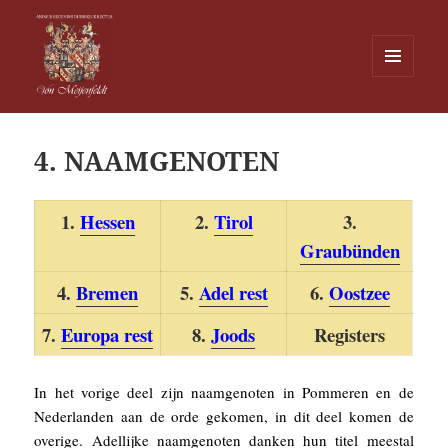
MENU
EN
Von Meijenfeldt
WIDGETS
4. NAAMGENOTEN
1.
Hessen
2.
Tirol
3.
Graubünden
4.
Bremen
5.
Adel rest
6.
Oostzee
7.
Europa rest
8.
Joods
Registers
In het vorige deel zijn naamgenoten in Pommeren en de
Nederlanden aan de orde gekomen, in dit deel komen de
overige. Adellijke naamgenoten danken hun titel meestal