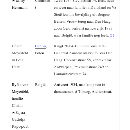
∞ Milly
Crumstad
12 en 1934 Stevinstraat 74. Reist heen
Herrmann
t
en weer naar familie in Duitsland en VS.
Sterft kort na bevrijding uit Bergen-
Belsen. Vrouw terug naar Den Haag,
zoon Gerd verhuist na huwelijk 1983
naar België, waar familie nog leeft.
(1)
Chaim
Lublin
,
Krijgt 20-04-1933 op Consulaat-
Meyerfeld
Polen
Generaal Amsterdam visum. Via Den
∞ Lola
Haag, Chouwestraat 58, vertrek naar
Haar
Antwerpen, Provinciestraat 249 en
Lamorinierestraat 74.
Ryfka von
België
Arriveert 1934, man koopman in
Meyerfeld,
damestassen, # Tilburg, Atelierstraat.
familie
Chaim,
∞
Cijna
Gadelja
Papoport