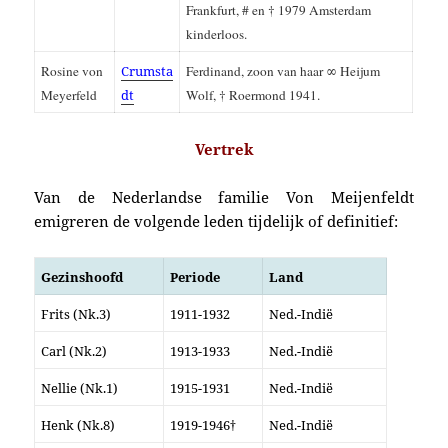
Frankfurt, # en † 1979 Amsterdam
kinderloos.
Rosine von
Crumsta
Ferdinand, zoon van haar ∞ Heijum
Meyerfeld
dt
Wolf, † Roermond 1941.
Vertrek
Van de Nederlandse familie Von Meijenfeldt
emigreren de volgende leden tijdelijk of definitief:
Gezinshoofd
Periode
Land
Frits (Nk.3)
1911-1932
Ned.-Indië
Carl (Nk.2)
1913-1933
Ned.-Indië
Nellie (Nk.1)
1915-1931
Ned.-Indië
Henk (Nk.8)
1919-1946†
Ned.-Indië