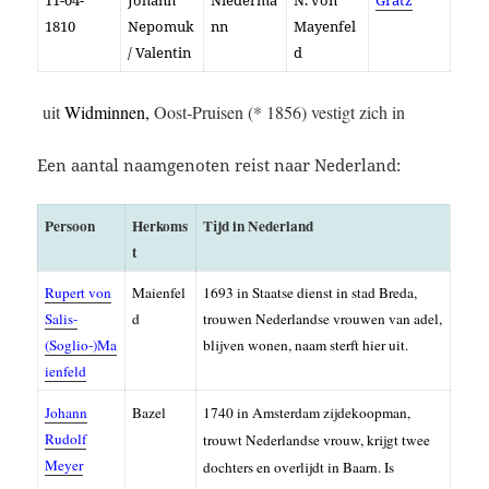
11-04-
Johann
Niederma
N. von
Grätz
1810
Nepomuk
nn
Mayenfel
/ Valentin
d
uit
Widminnen,
Oost-Pruisen (* 1856) vestigt zich in
Een aantal naamgenoten reist naar Nederland:
Persoon
Herkoms
Tijd in Nederland
t
Rupert von
Maienfel
1693 in Staatse dienst in stad Breda,
Salis-
d
trouwen Nederlandse vrouwen van adel,
(Soglio-)Ma
blijven wonen, naam sterft hier uit.
ienfeld
Johann
Bazel
1740 in Amsterdam zijdekoopman,
Rudolf
trouwt Nederlandse vrouw, krijgt twee
Meyer
dochters en overlijdt in Baarn. Is