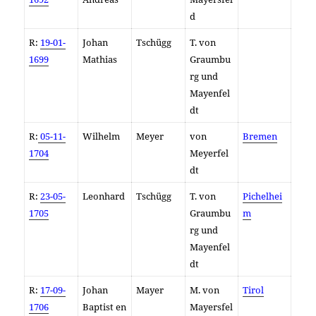
d
R:
19-01-
Johan
Tschügg
T. von
1699
Mathias
Graumbu
rg und
Mayenfel
dt
R:
05-11-
Wilhelm
Meyer
von
Bremen
1704
Meyerfel
dt
R:
23-05-
Leonhard
Tschügg
T. von
Pichelhei
1705
Graumbu
m
rg und
Mayenfel
dt
R:
17-09-
Johan
Mayer
M. von
Tirol
1706
Baptist en
Mayersfel