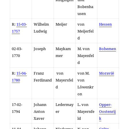
Bobenha
usen
R:
15-03-
Wilhelm
Meijer
von
Hessen
1757
Ludwig
Meijerfel
d
02-03-
Joseph
Maykam
M. von
Bohemen
1770
mer
Mayenfel
d
R:
15-04-
Franz
von
von M.
Moravië
1780
Ferdinand
Mayersfel
von
d
Löwenkr
on
17-02-
Johann
Ledermay
L. von
Opper-
1794
Anton
er
Mayernfe
Oostenrij
Xaver
ld
k