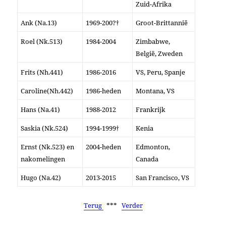
Zuid-Afrika
Ank (Na.13)
1969-200?†
Groot-Brittannië
Roel (Nk.513)
1984-2004
Zimbabwe,
België, Zweden
Frits (Nh.441)
1986-2016
VS, Peru, Spanje
Caroline(Nh.442)
1986-heden
Montana, VS
Hans (Na.41)
1988-2012
Frankrijk
Saskia (Nk.524)
1994-1999†
Kenia
Ernst (Nk.523) en
2004-heden
Edmonton,
nakomelingen
Canada
Hugo (Na.42)
2013-2015
San Francisco, VS
Terug
***
Verder