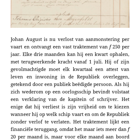
Johan August is nu verlost van aanmonstering per
vaart en
ontvangt e
en vast traktement van
f
250 per
jaar.
Elke drie maanden kan hij een kwart op
halen,
met terugwerkende kracht vanaf 1 juli.
Hij of zijn
gevolmachtigde moet elk kwartaal
een attest van
leven en inwoning in de Republiek overleggen,
getekend door een publiek beëdigde persoon.
Als hij
zich wederom op een oorlogsschip bevindt volstaat
een verklaring van de kapitein of schrijver.
Het
enige dat hij verliest is
zijn vrijheid om te kiezen
wanneer hij op welk schip vaart en om de Republiek
zonder verlof
te verlaten
. Het traktement lijkt een
financiële teruggang, omdat het maar iets meer dan
f
20 per maand is, maar voor elke maand aan boord