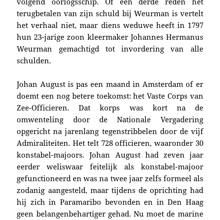
volgend oorlogsschip. Of een derde reden het
terugbetalen van zijn schuld bij Weurman is vertelt
het verhaal niet, maar diens weduwe heeft in 1797
hun 23-jarige zoon kleermaker Johannes Hermanus
Weurman gemachtigd tot invordering van alle
schulden.
Johan August is pas een maand
in Amsterdam of er
doemt een nog betere toekomst: het Vaste Corps van
Zee-Officieren.
Dat
korps was kort na de
omwenteling door de Nationale Vergadering
opgericht na jarenlang tegenstribbelen door de vijf
Admiraliteiten. Het
telt 728 officieren, waaronder
30
konstabel-majoors
.
Johan August had zeven jaar
eerder weliswaar feitelijk als
konstabel-majoor
gefunctioneerd en was na twee jaar zelfs formeel als
zodanig aangesteld, maar tijdens de oprichting h
ad
hij
zich
in Paramaribo bevonden en in Den Haag
geen belangenbehartiger gehad. Nu moet de marine