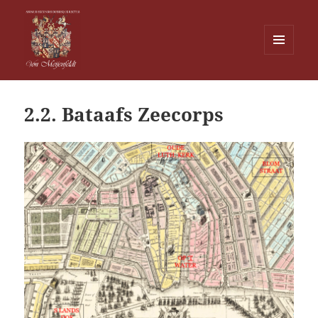
MENU
EN
Von Meijenfeldt
WIDGETS
2.2. Bataafs Zeecorps