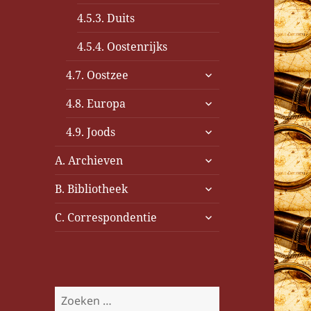
4.5.3. Duits
4.5.4. Oostenrijks
submenu
4.7. Oostzee
uitvouwen
submenu
4.8. Europa
uitvouwen
submenu
4.9. Joods
uitvouwen
submenu
A. Archieven
uitvouwen
submenu
B. Bibliotheek
uitvouwen
submenu
C. Correspondentie
uitvouwen
Z