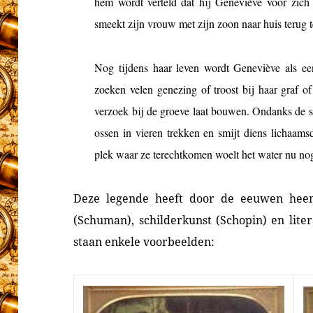
hem wordt verteld dat hij Geneviève voor zich h
smeekt zijn vrouw met zijn zoon naar huis terug t
Nog tijdens haar leven wordt Geneviève als ee
zoeken velen genezing of troost bij haar graf of
verzoek bij de groeve laat bouwen. Ondanks de 
ossen in vieren trekken en smijt diens lichaam
plek waar ze terechtkomen woelt het water nu nog 
Deze legende heeft door de eeuwen heen 
(Schuman), schilderkunst (Schopin) en lite
staan enkele voorbeelden: