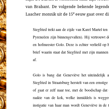
van Brabant. De volgende bekende legende 
e
Laacher monnik uit de 15
eeuw gaat over di
Siegfried trekt aan de zijde van Karel Martel ten
Pyreneëen zijn binnengevallen). Hij vertrouwt d
en hofmeester Golo. Deze is echter verliefd op h
brief waarin staat dat Siegfried met zijn manne
af.
Golo is bang dat Geneviève het uiteindelijk 
Siegfried in Straatsburg herstelt van een ernstige
of gaat er zelf naar toe, met de boodschap da
raakte van de kok, welke inmiddels is wegges
instigatie van haar man wordt Geneviève in de t