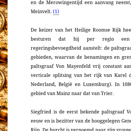
en de Merowingentijd een aanvang neemt, 
Meinvelt.
(1)
De keizer van het Heilige Roomse Rijk hee
besturen dat hij per regio een
regeringsbevoegdheid aanstelt: de paltsgraa
gebieden, waarvan de benamingen en grenz
paltsgraaf Von Mayenfeld vrij constant aa
verticale splitsing van het rijk van Karel
Nederland, België en Luxemburg). In 108
gebied van Mainz naar dat van Trier.
Siegfried is de eerst bekende paltsgraaf V
eeuw en is bezitter van de hooggelegen Ge
Rijn. De burcht is vernoemd naar zijn vrou