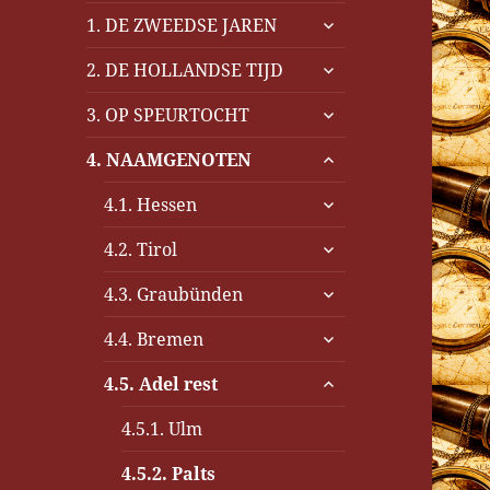
submenu
1. DE ZWEEDSE JAREN
uitvouwen
submenu
2. DE HOLLANDSE TIJD
uitvouwen
submenu
3. OP SPEURTOCHT
uitvouwen
submenu
4. NAAMGENOTEN
uitvouwen
submenu
4.1. Hessen
uitvouwen
submenu
4.2. Tirol
uitvouwen
submenu
4.3. Graubünden
uitvouwen
submenu
4.4. Bremen
uitvouwen
submenu
4.5. Adel rest
uitvouwen
4.5.1. Ulm
4.5.2. Palts