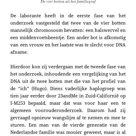
De vier botten uit het familiegraf
De laborante heeft in de eerste fase van het
onderzoek
vastgesteld dat
twee van de vier botten
mannelijk chromosoom bevatten:
een halswervel en
een middenvoetsbeentje. Een ander bot is afkomstig
van een vrouw en het laatste was te slecht voor DNA
afname.
Hierdoor kon zij verdergaan met de tweede fase van
het onderzoek, inhoudende een vergelijking van het
DNA uit de twee botten met die van het profiel van
de “ich” (Hugo). Diens
vaderlijke haplogroep was
t
ien jaar eerder door 23andMe in Zuid-Californië
op
I-M253
bepaald, maar dat was voor haar een te
algemeen voorouderonderzoek. Daarom had zij
gevraagd opnieuw wangslijm af te nemen en mee te
sturen. Een man van de vierde generatie van de
Nederlandse familie was mooier geweest, maar is al