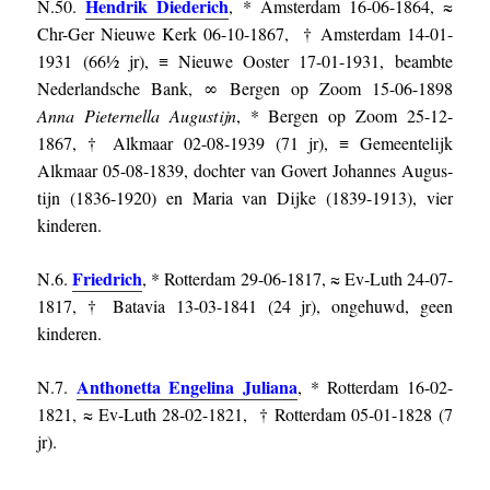
Hendrik Diederich
N.50.
, * Amsterdam 16-06-1864, ≈
Chr-Ger Nieuwe Kerk 06-10-1867, † Amsterdam 14-01-
1931 (66½ jr), ≡ Nieu­we Ooster 17-01-1931, beambte
Nederlandsche Bank, ∞ Bergen op Zoom 15-06-1898
Anna Pieter­nella Augustijn
, * Bergen op Zoom 25-12-
1867, † Alkmaar 02-08-1939 (71 jr), ≡ Gemeentelijk
Alkmaar 05-08-1839, dochter van Govert Jo­han­nes Augus­
tijn (1836-1920) en Maria van Dijke (183­9-1913), vier
kinderen.
Friedrich
N.6.
, * Rotterdam 29-06-1817, ≈ Ev-Luth 24-07-
1817, † Batavia 13-03-1841 (24 jr), ongehuwd, geen
kinderen.
Anthonetta Engelina Juliana
N.7.
, * Rotterdam 16-02-
1821, ≈ Ev-Luth 28-02-1821, † Rotterdam 05-01-1828 (7
jr).