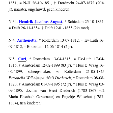
1851, ≈ N-H 26-10-1851, † Dordrecht 24-07-1872 (20¾
jr), naaister, ongehuwd, geen kinderen.
Hendrik Jacobus August
N.34.
, * Schiedam 25-10-1854,
≈ Delft 26-11-1854, † Delft 12-01-1855 (2½ mnd).
Anthonetta
N.4.
, * Rotterdam 13-07-1812, ≈ Ev-Luth 16-
07-1812, † Rotterdam 12-06-1814 (2 jr).
Carl
N.5.
, * Rotterdam 13-04-1815, ≈ Ev-Luth 17-04-
1815, † Amsterdam 12-02-1899 (83 jr), ≡ Huis te Vraag 16-
02-1899, scheepsmaker, ∞ Rotterdam 21-05-1845
Petronella Wilhelmina (Nel) Diederich
, * Rotterdam 08-08-
1823, † Amsterdam 01-09-1895 (72 jr), ≡ Huis te Vraag 03-
09-1895, dochter van Evert Diederich (1783-1867 ∞2
Maria Elisabeth Governeur) en Engeltje Wiltschut (1783-
1834), tien kinderen: