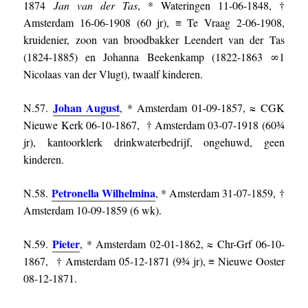
1874
Jan van der Tas
, * Wateringen 11-06-1848, †
Amsterdam 16-06-1908 (60 jr), ≡ Te Vraag 2-06-1908,
kruidenier, zoon van broodbakker Leendert van der Tas
(1824-1885) en Johanna Beekenkamp (1822-1863 ∞1
Nicolaas van der Vlugt), twaalf kinderen.
Johan August
N.57.
, * Amsterdam 01-09-1857, ≈ CGK
Nieuwe Kerk 06-10-1867, † Amsterdam 03-07-1918 (60¾
jr), kantoorklerk drinkwaterbedrijf, ongehuwd, geen
kinderen.
Petronella Wilhelmina
N.58.
, * Amsterdam 31-07-1859, †
Amsterdam 10-09-1859 (6 wk).
Pieter
N.59.
, * Amsterdam 02-01-1862, ≈ Chr-Grf 06-10-
1867, † Amsterdam 05-12-1871 (9¾ jr), ≡ Nieuwe Ooster
08-12-1871.