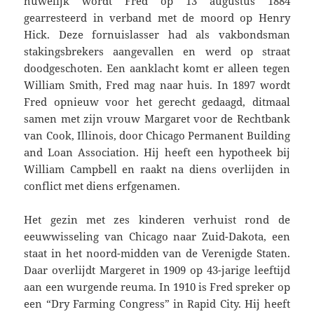
huwelijk wordt Fred op 13 augustus 1884
gearresteerd in verband met de moord op Henry
Hick. Deze fornuislasser had als vakbondsman
stakingsbrekers aangevallen en werd op straat
doodgeschoten. Een aanklacht komt er alleen tegen
William Smith, Fred mag naar huis. In 1897 wordt
Fred opnieuw voor het gerecht gedaagd, ditmaal
samen met zijn vrouw Margaret voor de Rechtbank
van Cook, Illinois, door Chicago Permanent Building
and Loan Association. Hij heeft een hypotheek bij
William Campbell en raakt na diens overlijden in
conflict met diens erfgenamen.
Het gezin met zes kinderen verhuist rond de
eeuwwisseling van Chicago naar Zuid-Dakota, een
staat in het noord-midden van de Verenigde Staten.
Daar overlijdt Margeret in 1909 op 43-jarige leeftijd
aan een wurgende reuma. In 1910 is Fred spreker op
een “Dry Farming Congress” in Rapid City. Hij heeft