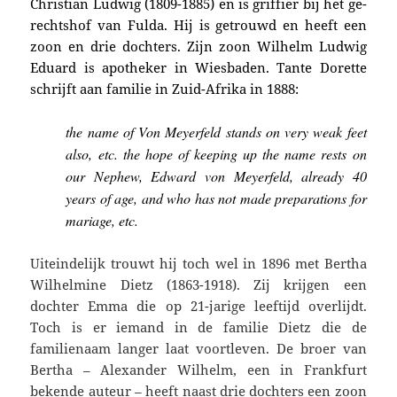
Christian Ludwig (1809-1885) en is griffier bij het ge­
rechts­hof van Fulda. Hij is getrouwd en heeft een
zoon en drie dochters. Zijn zoon Wilhelm Ludwig
Eduard is apotheker in Wiesbaden. Tante Dorette
schrijft aan familie in Zuid-Afrika in 1888:
the name of Von Meyerfeld stands on very weak feet
also, etc. the hope of keeping up the name rests on
our Nephew, Edward von Meyerfeld, already 40
years of age, and who has not made preparations for
mariage, etc.
Uiteindelijk trouwt hij toch wel in 1896 met Bertha
Wilhelmine Dietz (1863-1918). Zij krijgen een
dochter Emma die op 21-jarige leeftijd overlijdt.
Toch is er iemand in de familie Dietz die de
familienaam langer laat voortleven. De broer van
Bertha – Alexander Wilhelm, een in Frankfurt
bekende auteur – heeft naast drie dochters een zoon