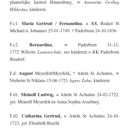
plaatselijke kasteel Hinnenburg, ∞
Antonetta Gerling
Hildesina
, kinderen:
Maria Gertrud
Fernandina
F.c1.
/
, ≈ RK Brakel St
Michael u. Johannes 25-01-1749, † Paderborn 24-10-1836.
Bernardina
F.c2.
, ∞ Paderborn 31-12-
1772
Wilhelm
Lautenschütz
, zes kinderen ≈ RK Paderborn
Busdorf.
August
,
F.d.
Meyerfelt/Meyrfeld
* Atteln St Achatius, ∞
Nieheim St Niklaus 15-06-1721
Agnes Zahn,
kinderen:
Meinolf Ludwig,
F.d1.
≈
Atteln
St Achatius 24-02-1722,
get. Meinolf Meyerfelt en Anna Sophia Asseburg.
Catharina Gertrud,
F.d2.
≈
Atteln
St Achatius 24-10-
1723, get. Elisabeth Bracht.