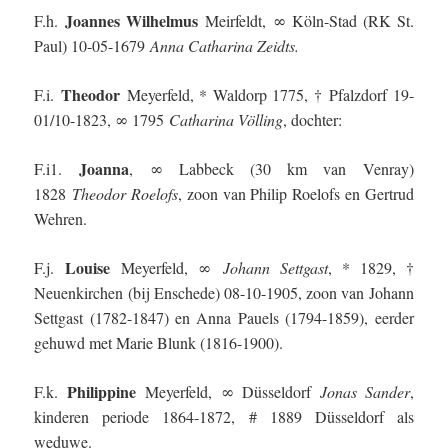
Joannes Wilhelmus
F.h.
Meirfeldt, ∞ Köln-Stad (RK St.
Paul) 10-05-1679
Anna Catharina Zeidts.
Theodor
F.i.
Meyerfeld, * Waldorp 1775, † Pfalzdorf 19-
01/10-1823, ∞ 1795
Catharina Völling
, dochter:
Joanna
F.i1.
, ∞ Labbeck (30 km van Venray)
1828
Theodor Roelofs
, zoon van Philip Roelofs en Gertrud
Wehren.
Louise
F.j.
Meyerfeld, ∞
Johann Settgast
, * 1829, †
Neuenkirchen (bij Enschede) 08-10-1905, zoon van Johann
Settgast (1782-1847) en Anna Pauels (1794-1859), eerder
gehuwd met Marie Blunk (1816-1900).
Philippine
F.k.
Meyerfeld, ∞ Düsseldorf
Jonas Sander
,
kinderen periode 1864-1872, # 1889 Düsseldorf als
weduwe.