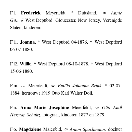
Frederick
F.l.
Meyerfeldt, * Duitsland, ∞
Annie
Gitz, #
West Deptford, Gloucester, New Jersey, Verenigde
Staten, kinderen:
Joanna
F.l1.
, * West Deptford 04-1876, † West Deptford
06-07-1880.
Willie
F.l2.
, * West Deptford 08-10-1878, † West Deptford
15-06-1880.
…
F.m.
Meierfeldt, ∞
Emilia Johanna Brink
, * 02-07-
1884, hertrouwt 1919 Otto Karl Walter Doll.
Anna Marie Josephine
F.n.
Meierfeldt, ∞
Otto Emil
Herman Schultz
, fotograaf, kinderen 1877 en 1879.
Magdalene
F.o.
Maierfeld, ∞
Anton Spachmann,
dochter