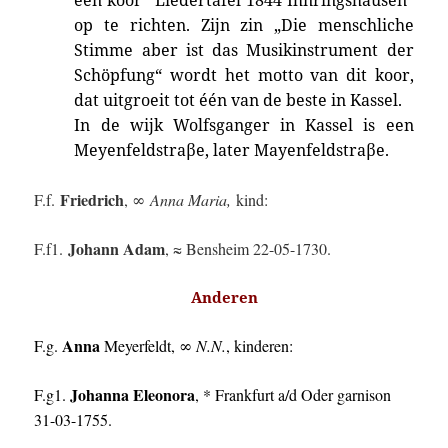
een koor “Liedertafel 1844 Ihnringshausen”
op te richten. Zijn zin „Die menschliche
Stimme aber ist das Musikinstrument der
Schöpfung“ wordt het motto van dit koor,
dat uitgroeit tot één van de beste in Kassel.
In de wijk Wolfsganger in Kassel is een
Meyenfeldstraβe, later Mayenfeldstraβe.
Friedrich
F.f.
, ∞
Anna Maria,
kind:
Johann Adam
F.f1.
, ≈ Bensheim 22-05-1730.
Anderen
Anna
F.g.
Meyerfeldt, ∞
N.N.
, kinderen:
Johanna Eleonora
F.g1.
, * Frankfurt a/d Oder garnison
31-03-1755.