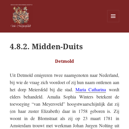
MENU
EN
Von Meijenfeldt
WIDGETS
4.8.2. Midden-Duits
Detmold
Uit Detmold emigreren twee naamgenoten naar Nederland,
bij wie de vraag zich voordoet of zij hun naam ontlenen aan
het dorp Meiersfeld bij die stad.
Maria Catharina
wordt
elders behandeld. Amalia Sophia Winters betekent de
toevoeging “van Meyersveld” hoogstwaarschijnlijk dat zij
(en haar zuster Elizabeth) daar in 1758 geboren is. Zij
woont in de Blomstraat als zij op 23 maart 1781 in
Amsterdam trouwt met werkman Johan Jurgen Nolting uit