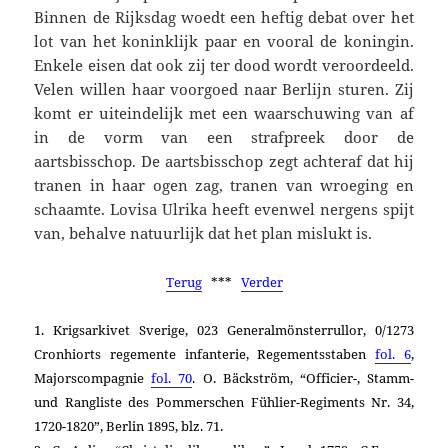
Binnen de Rijksdag woedt een heftig debat over het
lot van het koninklijk paar en vooral de koningin.
Enkele eisen dat ook zij ter dood wordt veroordeeld.
Velen willen haar voorgoed naar Berlijn sturen. Zij
komt er uiteindelijk met een waarschuwing van af
in de vorm van een strafpreek door de
aartsbisschop. De aartsbisschop zegt achteraf dat hij
tranen in haar ogen zag, tranen van wroeging en
schaamte. Lovisa Ulrika heeft evenwel nergens spijt
van, behalve natuurlijk dat het plan mislukt is.
Terug
***
Verder
1. Krigsarkivet Sverige, 023 Generalmönsterrullor, 0/1273
Cronhiorts regemente infanterie, Regementsstaben
fol. 6
,
Majorscompagnie
fol. 70
. O. Bäckström, “Officier-, Stamm-
und Rangliste des Pommerschen Fühlier-Regiments Nr. 34,
1720-1820”, Berlin 1895, blz. 71.