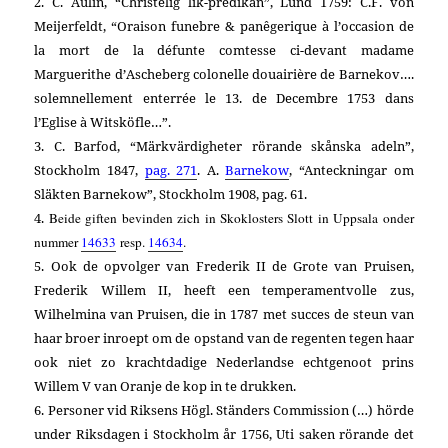
2. C. Aulin, “Christelig lik-predikan”, Lund 1759: C.F. von
Meijerfeldt, “Oraison funebre & panêgerique à l’occasion de
la mort de la défunte comtesse ci-devant madame
Marguerithe d’Ascheberg colonelle douairière de Barnekov….
solemnellement enterrée le 13. de Decembre 1753 dans
l’Eglise à Witsköfle…”.
3. C. Barfod, “Märkvärdigheter rörande skånska adeln”,
Stockholm 1847,
pag. 271
. A.
Barnekow
, “Anteckningar om
Släkten Barnekow”, Stockholm 1908, pag. 61.
4.
Beide giften bevinden zich in Skoklosters Slott in Uppsala onder
nummer
14633
resp.
14634
.
5. Ook de opvolger van Frederik II de Grote van Pruisen,
Frederik Willem II, heeft een temperamentvolle zus,
Wilhelmina van Pruisen, die in 1787 met succes de steun van
haar broer inroept om de opstand van de regenten tegen haar
ook niet zo krachtdadige Nederlandse echtgenoot prins
Willem V van Oranje de kop in te drukken.
6. Personer vid Riksens Högl. Ständers Commission (…) hörde
under Riksdagen i Stockholm år 1756, Uti saken rörande det