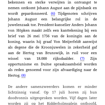
bekennen en sterke verwijten in ontvangst te
nemen ontkomt Johann August aan de pijnbank en
wordt gepardonneerd.
(6)
Tijdgenoten schrijven
Johann August een belangrijke rol in de
juwelenzaak toe. President-kanselier Anders Johann
von Höpken maakt zelfs een kanttekening bij een
brief van 26 mei 1756 van de koningin aan de
koning, waarin hij graaf Von Meijerfeldt aanwijst
als degene die de Kroonjuwelen in zekerheid gaf
aan de Hertog van Brunswijk, in ruil voor een
wissel van 18.000 rijksdaalder.
(7)
Zijn
opportunisme en Duitse spraakzaamheid worden
als reden genoemd voor zijn afvaardiging naar de
Hertog.
(8)
De andere samenzweerders komen er minder
lichtzinnig vanaf. Op 17 juli horen zij hun
doodvonnis uitgesproken worden. Vijf dagen later
worden zij op het Ridderholmsplein onthoofd.