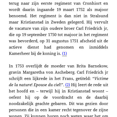
terug naar zijn eerste regiment
van Cronhiort
en
wordt daarin ingaande
19 maart 1752 als majoor
benoemd. Het regiment is dan niet in Stralsund
maar Kristianstad in Zweden gelegerd. Hij vervult
de vacature van z
ijn oudere broer Carl Friedrich jr,
die op 19 september 1750 tot majoor in het regiment
was bevorderd, op 31 augustus 1751
afscheid uit de
actieve dienst
had genomen en inmiddels
Kamerheer bij de koning is
.
(1)
In 1753 overlijdt de moeder van Brita Barnekow,
gravin Margaretha von Ascheberg. Carl Friedrich jr
schrijft een lijkrede in het Frans, getiteld: “
Victime
de
la
nature
!
Epouse
du
ciel
!”.
(2)
Hij leert de rede uit
het hoofd en – terwijl hij in Kristianstad woont –
oefent hij op de voordracht en de daarbij
noodzakelijk geachte gebaren
. Dit was gezien door
personen die in een kamer recht tegenover de zijne
wonen. Zij kunnen horen noch weten waar het om