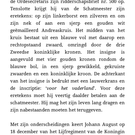
de Ordesecretaris zijn ridderschapsbrief nr. 500 op.
Tenslotte krijgt hij van de Schatmeester zijn
eretekens: op zijn linkerborst een zilveren en om
zijn nek of aan een sjerp een gouden wit
geëmailleerd Andreaskruis. Het midden van het
kruis bestaat uit een blauwe vol met daarop een
rechtopstaand zwaard, omringd door de drie
Zweedse koninklijke kronen. Het insigne is
aangevuld met vier gouden kronen rondom de
blauwe bol, in een sjerp gewikkeld, gekruiste
zwaarden en een koninklijke kroon. De achterkant
van het insigne is bedrukt met een lauwerkrans en
de inscriptie: ‘
voor het vaderland
’. Voor deze
eretekens moet hij veertig daalder betalen aan de
schatmeester. Hij mag het zijn leven lang dragen en
zijn nabestaanden moeten het teruggeven.
Met zijn onderscheidingen keert
Johann August o
p
18 december van het Lijfregiment van de Koningin