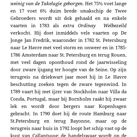
weinig van de Takelagie geborgen
. Het 75½ voet lange
en 17 voet 6½ duim brede smakschip de Twee
Gebroeders wordt uit dok gehaald en na enkele
vaarten in 1783 als
extra Ordinay Welbezeild
verkocht. Hij doet inmiddels vele vaarten op De
Jonge Jan Fredrik, waaronder in 1782 St. Petersburg
naar Le Havre met veel storm en onweer en in 1785-
1786 Amsterdam naar St. Petersburg en terug Rouen,
met veel dagen oponthoud rond de jaarwisseling
door zware ijsgang ter hoogte van de Seine. Op zijn
terugreis na driekwart jaar moet hij in Le Havre
beschutting zoeken tegen de zware tegenwind. In
1789 vaart hij met ijzer van Stockholm naar Villa da
Conda, Portugal, maar bij Bornholm raakt hij zwaar
lek en wordt door bergers naar Kopenhagen
gebracht. In 1790 doet hij de route Hamburg naar
St.Petersburg en terug Bayonne, maar op de
terugreis naar huis in 1792 loopt het schip vast op de
kust van Callantsoog; de handelswaar wordt op de