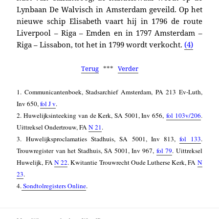
Lynbaan De Walvisch in Amsterdam geveild. Op het
nieuwe schip Elisabeth vaart hij in 1796 de route
Liverpool – Riga – Emden en in 1797 Amsterdam –
Riga – Lissabon, tot het in 1799 wordt verkocht.
(4)
Terug
***
Verder
1. Communicantenboek,
Stadsarchief Amsterdam, PA 213 Ev-Luth,
Inv 650,
fol J v
.
2. Huwelijksinteeking van de Kerk,
SA 5001,
Inv 656,
fol 103v/206
.
Uittreksel Ondertrouw, FA
N 21
.
3.
Huwelijksproclamaties Stadhuis, SA 5001, Inv 813,
fol 133
.
Trouwregister van het Stadhuis, SA 5001, Inv 967,
fol 79
. Uittreksel
Huwelijk, FA
N 22
. Kwitantie Trouwrecht Oude Lutherse Kerk, FA
N
23
.
4.
Sondtolregisters Online
.