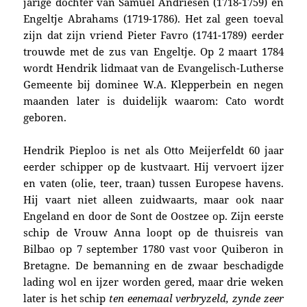
jarige dochter van Samuel Andriesen (1718-1759) en
Engeltje Abrahams (1719-1786). Het zal geen toeval
zijn dat zijn vriend Pieter Favro (1741-1789) eerder
trouwde met de zus van Engeltje. Op 2 maart 1784
wordt Hendrik lidmaat van de Evangelisch-Lutherse
Gemeente bij dominee W.A. Klepperbein en negen
maanden later is duidelijk waarom: Cato wordt
geboren.
Hendrik Pieploo is net als Otto Meijerfeldt 60 jaar
eerder schipper op de kustvaart. Hij vervoert ijzer
en vaten (olie, teer, traan) tussen Europese havens.
Hij vaart niet alleen zuidwaarts, maar ook naar
Engeland en door de Sont de Oostzee op. Zijn eerste
schip de Vrouw Anna loopt op de thuisreis van
Bilbao op 7 september 1780 vast voor Quiberon in
Bretagne. De bemanning en de zwaar beschadigde
lading wol en ijzer worden gered, maar drie weken
later is het schip
ten eenemaal verbryzeld, zynde zeer