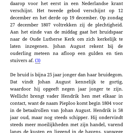
daarop voor het eerst in een Nederlandse krant
verschijnt. Het tweede gebod verschijnt op 12
december en het derde op 19 december.
Op zondag
27 december 1807 voltrekken zij de plechtigheid.
Aan het einde van de middag gaat het bruidspaar
naar
de Oude Lutherse Kerk om
zich kerkelijk te
laten inzegenen. Johan August rekent bij de
ouderling meteen na afloop een gulden en tien
stuivers af.
(3)
De bruid is bijna 25 jaar jonger dan haar bruidegom.
Dat vindt Johan August kennelijk te gortig,
waardoor hij opgeeft negen jaar jonger te zijn.
Wellicht brengt vader Hendrik
hen met elkaar in
contact, want de naam Pieploo komt begin 1804 voor
in de betaalrollen van Johan August. Hendrik is
58
jaar oud, maar nog steeds schipper. Hij ondervindt
steeds meer moeilijkheden met zijn handel, varend
langs de kusten en liggend in de havens, v
anwege