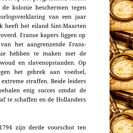
:
de kolonie beschermen tegen
rlogsverklaring van een jaar
k heeft het eiland
Sint-Maarten
overd. Franse kapers liggen op
d van
het aangrenzende
Frans-
onie hebben te maken met de
erwoud en
slavenopstanden. O
p
tegen het gebrek aan voedsel,
xtreme straffen. Beide leiders
behalen enig succes omdat de
 af te schaffen en de Hollanders
1794 zijn derde voorschot ten