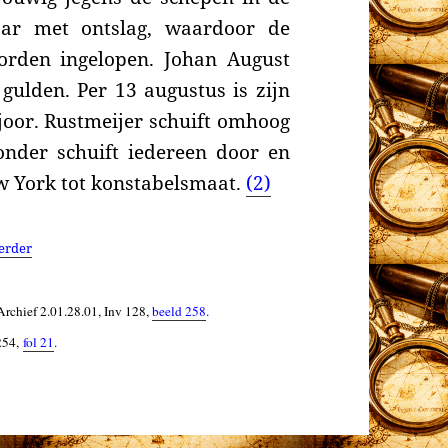
aar met ontslag, waardoor de
orden ingelopen. Johan August
gulden. Per 13 augustus is zijn
joor. Rustmeijer schuift omhoog
onder schuift iedereen door en
w York tot konstabelsmaat.
(2)
erder
Archief 2.01.28.01, Inv 128,
beeld 258
.
54,
fol 21
.