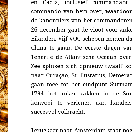
en Cadiz, inclusief commandant
commando van hem over, waardoor 
de kanonniers van het commanderend
26 december gaat de vloot voor anke
Eilanden. Vijf VOC-schepen nemen da
China te gaan.
De eerste dagen va
Tenerife de Atlantische Oceaan ove
Zee splitsen zich opnieuw twaalf 
naar
Curaçao, St. Eustatius, Demerar
gaan mee tot het eindpunt Surina
1794 het anker zakken in de Sur
konvooi te verlenen aan handel
succesvol volbracht.
Terugkeer naar Amsterdam staat nog