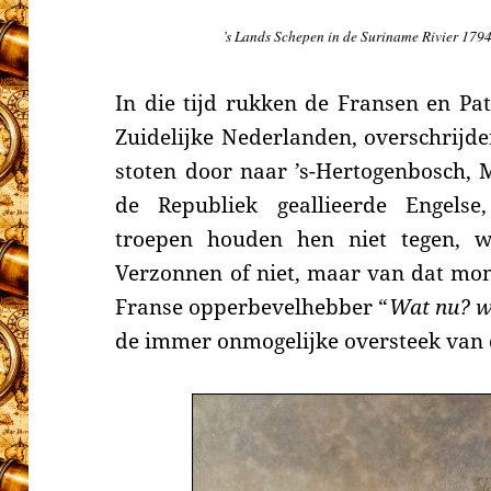
’s Lands Schepen in de Suriname Rivier 1794
In die tijd rukken d
e Fransen en Pa
Zuidelijke Nederlanden, overschrijd
stoten door
naar
’s-Hertogenbosch, 
de Republiek
geallieerde
Engels
troepen
houden hen niet tegen, w
Verzonnen of niet, maar van dat mo
Franse opperbevelhebber “
Wat nu? w
de immer onmogelijke oversteek van d