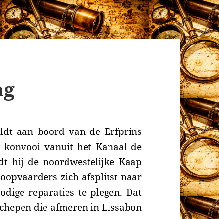
ng
eldt
aan boord van de Erfprins
t konvooi
vanuit het Kanaal de
t hij de noordwestelijke Kaap
koopvaarders zich afsplitst naar
ige reparaties te plegen. Dat
sschepen die afmeren in Lissabon