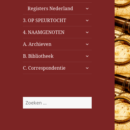
uitvouwen
submenu
Registers Nederland
uitvouwen
submenu
3. OP SPEURTOCHT
uitvouwen
submenu
4. NAAMGENOTEN
uitvouwen
submenu
A. Archieven
uitvouwen
submenu
B. Bibliotheek
uitvouwen
submenu
C. Correspondentie
uitvouwen
Z
o
e
k
e