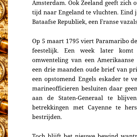
Amsterdam. Ook Zeeland geeft zich o
tijd naar Engeland te vluchten. Eind 
Bataafse Republiek, een Franse vazals
Op 5 maart 1795 viert Paramaribo de
feestelijk. Een week later kom
omwenteling van een Amerikaanse
een drie maanden oude brief van pr
een opstomend Engels eskader te 
marineofficieren besluiten daar gee
aan de Staten-Generaal te blijven
betrekkingen met Cayenne te her
bestrijden.
Toch blijft het nieuwe bewind want