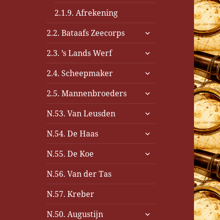
2.1.9. Afrekening
submenu
2.2. Bataafs Zeecorps
uitvouwen
submenu
2.3. ’s Lands Werf
uitvouwen
submenu
2.4. Scheepmaker
uitvouwen
submenu
2.5. Mannenbroeders
uitvouwen
submenu
N.53. Van Leusden
uitvouwen
submenu
N.54. De Haas
uitvouwen
submenu
N.55. De Koe
uitvouwen
N.56. Van der Tas
N.57. Kreber
submenu
N.50. Augustijn