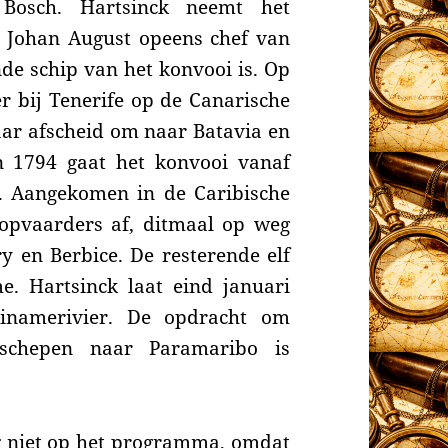
 Bosch. Hartsinck neemt het
Johan August opeens chef van
e schip van het konvooi is. Op
r bij Tenerife op de Canarische
ar afscheid om naar Batavia en
n 1794 gaat het konvooi vanaf
r.
Aangekomen in de Caribische
koopvaarders
af, ditmaal op weg
y en Berbice. De resterende elf
me.
Hartsinck laat eind januari
inamerivier.
De opdracht om
sschepen naar Paramaribo is
 niet op het programma, omdat