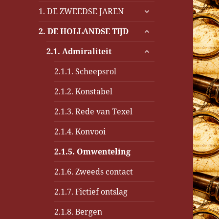
submenu
1. DE ZWEEDSE JAREN
uitvouwen
submenu
2. DE HOLLANDSE TIJD
uitvouwen
submenu
2.1. Admiraliteit
uitvouwen
2.1.1. Scheepsrol
2.1.2. Konstabel
2.1.3. Rede van Texel
2.1.4. Konvooi
2.1.5. Omwenteling
2.1.6. Zweeds contact
2.1.7. Fictief ontslag
2.1.8. Bergen