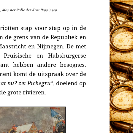
, Monster Rolle der Kost Penningen
triotten
stap voor stap op in
de
en de
grens van de Republiek en
Maastricht en Nijmegen.
De met
e,
Pruisische
en Habsburgerse
ant hebben andere besognes.
ment komt de uitspraak over de
at nu? zei Pichegru
“, doelend op
e grote rivieren.