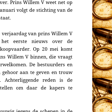
ver. Prins Willem V weet net op
januari volgt de stichting van de
taat.
 verjaardag van prins Willem V
t het eerste
nieuws over de
 koopvaarder. Op 20 mei komt
ins Willem V binnen, die
vraagt
verwelkomen. De
bestuurders en
n gehoor aan te geven en trouw
. Achterliggende reden is de
stellen om daar de kapers te
rouwig jegens de schepen in de