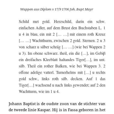
Wappen aus Diplom v 17/9 1706 Joh. Bapt Mayr
Schild met gold. Herzschild, darin ein schw.
einfachen Adler, auf dem Brust den Buchstaben L. 1
u 4 in blau, ein mit 2 [… …] mit einem roth Kreuz
[… …] Wachtthurm, zwischen 2 gold. Sternen. 2 u 3
von scharz u silber schräg [… …] (wie bei Wappen 2
u 3). Im obene schwarz. theil, ein die […], im Gebiβ
ein dreifaches Kleeblatt haltandes Tiger[…], im unt.
silb. Theil ein rother Balken, wie bei Wappen 3. 2
offene adelige vatterl. Turnerhelms mit […] u rechts
gold schw., links roth silb. decken. Auf 1 das
Tiger[…] wachsend u nach links gewendet; auf 2 den
Wachtturm, wie im 1 u 4.
Johann Baptist is de oudste zoon van de stichter van
de tweede linie
Kaspar
. Hij is in Fassa geboren in het