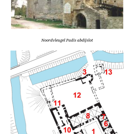
Noordvleugel Padis abdijslot