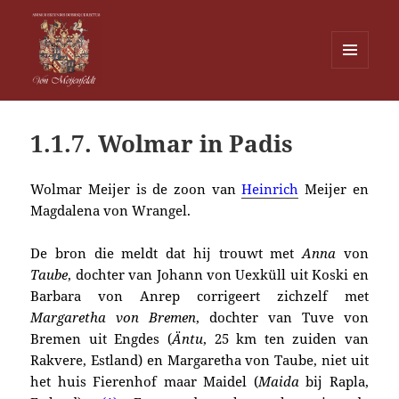
MENU
EN
Von Meijenfeldt
WIDGETS
1.1.7. Wolmar in Padis
Wolmar Meijer is de zoon van
Heinrich
Meijer en
Magdalena von Wrangel.
De bron die meldt dat hij trouwt met
Anna
von
Taube
, dochter van Johann von Uexküll uit Koski en
Barbara von Anrep corrigeert zichzelf met
Marga
retha von Bremen
, dochter van Tuve von
Bremen uit Engdes (
Äntu
, 25 km ten zuiden van
Rakvere, Estland) en Margaretha von Taube, niet uit
het huis Fierenhof maar Maidel (
Maida
bij Rapla,