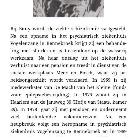
Bij Enny wordt de ziekte schizo­frenie vastgesteld.
Na een opname in het psychiatrisch zieken­huis
Vogelenzang in Bennebroek
krijgt zij een behan­de­
ling met shocks en is tussendoor op de was­serij
werkzaam. Na haar ontslag uit het ziekenhuis
verhuist naar een pensi­on en treedt in dienst van de
soci­ale werk­plaats Meer en Bosch, waar zij ar­
beidsonge­schikt wordt verklaard. In 1969 is zij
medewerkster van De Macht van het Kleine (fo­nds
voor epilepsiebe­strij­ding). In 1975 woont zij in
Haarlem aan de Jansweg 39 (Hofje van Sta­ats, kamer
29). In 1978 gaat zij met pensioen en onderneemt
veel buiten­landse vakan­tierei­zen. Na een
heupbreuk volgt een heropname in psychi­atrisch
zie­ken­huis Vogelenzang te Bennebroek en in 1989