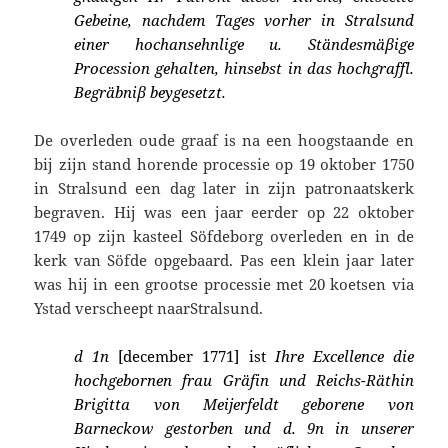
Gebeine, nachdem Tages vorher in Stralsund
einer hochansehnlige u. Ständesmäβige
Procession gehalten, hinsebst in das hochgraffl.
Begräbniβ beygesetzt.
De overleden oude graaf is na een hoogstaande en
bij zijn stand horende processie op 19 oktober 1750
in Stralsund een dag later in zijn patronaatskerk
begraven. Hij was een jaar eerder op 22 oktober
1749 op zijn kasteel Söfdeborg overleden en in de
kerk van Söfde opgebaard. Pas een klein jaar later
was hij in een grootse processie met 20 koetsen via
Ystad verscheept naarStralsund.
d 1n
[december 1771] ist
Ihre Excellence die
hochgebornen frau Gräfin und Reichs-Räthin
Brigitta von Meijerfeldt geborene von
Barneckow gestorben und d. 9n in unserer