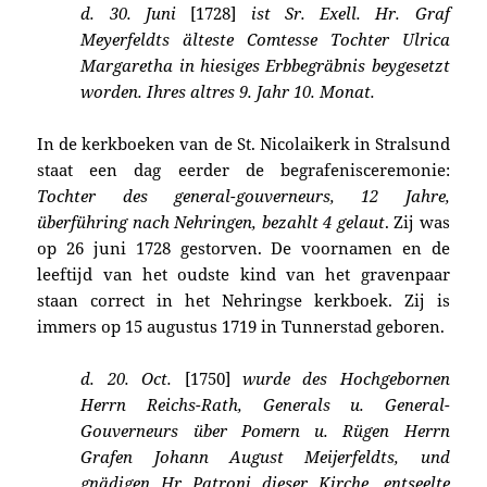
d. 30. Juni
[1728]
ist Sr. Exell. Hr. Graf
Meyerfeldts älteste Comtesse Tochter Ulrica
Margaretha in hiesiges Erbbegräbnis beygesetzt
worden. Ihres altres 9. Jahr 10. Monat.
In de kerkboeken van de
St. Nicolaikerk in Stralsund
staat een dag eerder de begrafenisceremonie:
Tochter des general-gouverneurs, 12 Jahre,
überführing nach Nehringen, bezahlt 4 gelaut
. Zij was
op 26 juni 1728 gestorven.
De voornamen en de
leeftijd van het oudste kind van het gravenpaar
staan correct in het Nehringse kerkboek. Zij is
immers op 15 augustus 1719 in Tunnerstad geboren.
d. 20. Oct.
[1750]
wurde des Hochgebornen
Herrn Reichs-Rath, Generals u. General-
Gouverneurs über Pomern u. Rügen Herrn
Grafen Johann August Meijerfeldts, und
gnädigen Hr Patroni dieser Kirche, entseelte