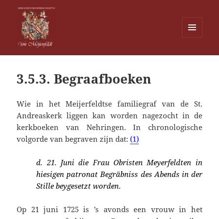
MENU
EN
Von Meijenfeldt
WIDGETS
3.5.3. Begraafboeken
Wie in het Meijerfeldtse familiegraf van de St.
Andreaskerk liggen kan worden nagezocht in de
kerkboeken van Nehringen. In chronologische
volgorde van begraven zijn dat:
(1)
d. 21. Juni
die
Frau
Obristen
Meyerfeld
ten in
hiesigen patronat Begräbniss des Abends in der
Stille beygesetzt worden
.
Op 21 juni 1725 is ’s avonds
een vrouw in het