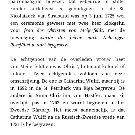
patronaatsgraf bijgezet. Dat gebeurde in stilte,
zonder kerkdienst en genodigden. In
de
St.
Nicolaikerk van Stralsund was o
p
3 juni 1725
wel
een
ceremonie
geweest met twee keer klokgelui
voor
frau der Obristen von Meijerfeldt,
met de
toevoeging
wurde die leiche nach Nehringen
überführt u. dort beygesetzt
.
De
echtgenoot van de overleden vrouw heet
von
Meijerfeldt en was ‘
Obrist’,
luitenant-kolonel of
kolonel. T
wee echtgenotes voldoen aan deze
omschrijving. De ene is Catharina Wulff, maar zij is
in
1692 in de St. Petrikerk van Riga begraven. De
andere is
Anna Christina von Hastfer, maar zij
overlijdt pas in 1762 en wordt begraven in het
Zweedse Kårtorp. Het meest aannemelijk is dat
Catharina Wulff na de Russisch-Zweedse vrede van
1721
is herbegraven.