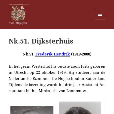
MENU
EN
Von Meijenfeldt
WIDGETS
Nk.51. Dijksterhuis
Nk.51.
Frederik Hendrik
(1919-2000)
I
n het gezin Westerhoff
is oudste zoon
Frits geboren
in Utrecht op 22 oktober 1919. Hij studeert
aan de
Nederlandse Economische Hoge­school in Rotterdam.
Tijdens de bezetting wordt hij drie jaar Assis­tent-Ac­
countant bij het Ministerie van Landbouw.