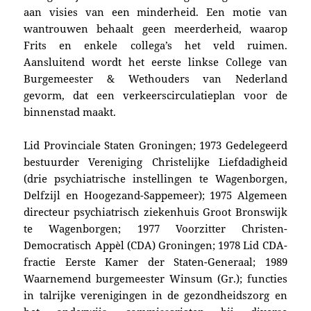
aan visies van een minderheid. Een motie van
wantrouwen behaalt geen meerderheid, waarop
Frits en enkele collega’s het veld ruimen.
Aansluitend wordt het eerste linkse College van
Burgemeester & Wethouders van Nederland
gevorm, dat een verkeerscirculatieplan voor de
binnenstad maakt.
Lid Provin­ciale Staten Gronin­gen; 1973 Gedele­geerd
bestuurder Ver­eniging Chris­telij­ke Lief­dadig­heid
(drie psy­chi­atrische in­stellin­gen te Wagen­borgen,
Delfzijl en Hoog­ezand-Sappe­meer); 1975 Algemeen
direc­teur psychiatrisch ziekenhuis Groot Bronswijk
te Wagen­borgen; 1977 Voor­zit­ter Christen-
Democratisch Appèl (CDA) Gro­nin­gen; 1978 Lid CDA-
fractie Eerste Kamer der Staten-Gene­raal; 1989
Waarnemend burgemeester Winsum (Gr.); functies
in talrijke verenigingen in de gezondheids­zorg en