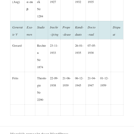
(Aug)
α en
ek
1927
1932
1935
β
Nr
1284
Generat
Exa-
Studie
Inschr
Prope
Kandi-
Docto
Dispu
ie V
men
-ijving
-deuse
daats
-raal
ut
Gerard
Rechte
23-11-
26-01-
07-05-
n
1933
1935
1938
Nr
1874
Frits
Theolo
22-09-
21-06-
06-12-
21-04-
01-12-
gie
1938
1939
1945
1947
1959
Nr
2290