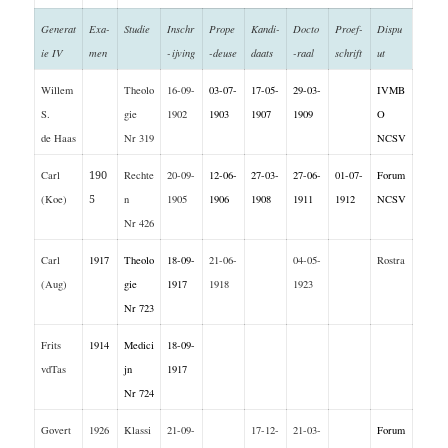
Generat
Exa-
Studie
Inschr
Prope
Kandi-
Docto
Proef-
Dispu
ie IV
men
-ijving
-deuse
daats
-raal
schrift
ut
Willem
Theolo
16-09-
03-07-
17-05-
29-03-
IVMB
S.
gie
1902
1903
1907
1909
O
de Haas
Nr 319
NCSV
Carl
190
Rechte
20-09-
12-06-
27-03-
27-06-
01-07-
Forum
(Koe)
5
n
1905
1906
1908
1911
1912
NCSV
Nr 426
Carl
1917
Theolo
18-09-
21-06-
04-05-
Rostra
(Aug)
gie
1917
1918
1923
Nr 723
Frits
1914
Medici
18-09-
vdTas
jn
1917
Nr 724
Govert
1926
Klassi
21-09-
17-12-
21-03-
Forum