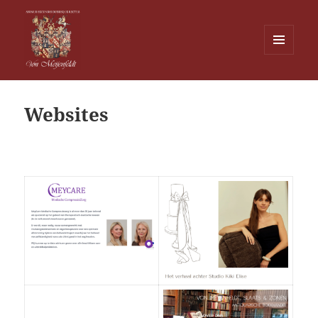
MENU
EN
Von Meijenfeldt
WIDGETS
Websites