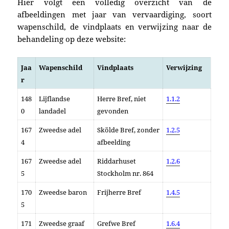
Hier volgt een volledig overzicht van de
afbeeldingen met jaar van vervaardiging, soort
wapenschild, de vindplaats en verwijzing naar de
behandeling op deze website:
Jaa
Wapenschild
Vindplaats
Verwijzing
r
148
Lijflandse
Herre Bref, niet
1.1.2
0
landadel
gevonden
167
Zweedse adel
Skölde Bref, zonder
1.2.5
4
afbeelding
167
Zweedse adel
Riddarhuset
1.2.6
5
Stockholm nr. 864
170
Zweedse baron
Frijherre Bref
1.4.5
5
171
Zweedse graaf
Grefwe Bref
1.6.4