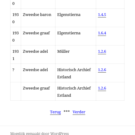
0
193
Zweedse baron
Elgenstierna
1.4.5
0
193
Zweedse graaf
Elgenstierna
1.6.4
0
193
Zweedse adel
Müller
1.2.6
1
?
Zweedse adel
Historisch Archief
1.2.6
Estland
Zweedse graaf
Historisch Archief
1.2.6
Estland
Terug
***
Verder
Mogelijk gemaakt door WordPress