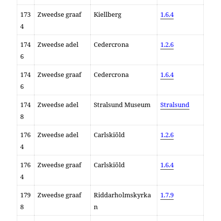
173
Zweedse graaf
Kiellberg
1.6.4
4
174
Zweedse adel
Cedercrona
1.2.6
6
174
Zweedse graaf
Cedercrona
1.6.4
6
174
Zweedse adel
Stralsund Museum
Stralsund
8
176
Zweedse adel
Carlskiöld
1.2.6
4
176
Zweedse graaf
Carlskiöld
1.6.4
4
179
Zweedse graaf
Riddarholmskyrka
1.7.9
8
n