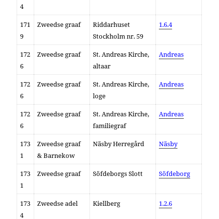
4
171
Zweedse graaf
Riddarhuset
1.6.4
9
Stockholm nr. 59
172
Zweedse graaf
St. Andreas Kirche,
Andreas
6
altaar
172
Zweedse graaf
St. Andreas Kirche,
Andreas
6
loge
172
Zweedse graaf
St. Andreas Kirche,
Andreas
6
familiegraf
173
Zweedse graaf
Näsby Herregård
Näsby
1
& Barnekow
173
Zweedse graaf
Söfdeborgs Slott
Söfdeborg
1
173
Zweedse adel
Kiellberg
1.2.6
4