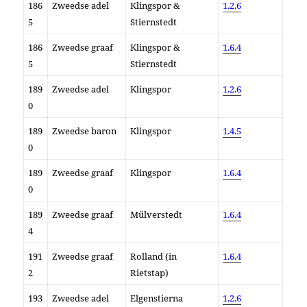
186
Zweedse adel
Klingspor &
1.2.6
5
Stiernstedt
186
Zweedse graaf
Klingspor &
1.6.4
5
Stiernstedt
189
Zweedse adel
Klingspor
1.2.6
0
189
Zweedse baron
Klingspor
1.4.5
0
189
Zweedse graaf
Klingspor
1.6.4
0
189
Zweedse graaf
Mülverstedt
1.6.4
4
191
Zweedse graaf
Rolland (in
1.6.4
2
Rietstap)
193
Zweedse adel
Elgenstierna
1.2.6