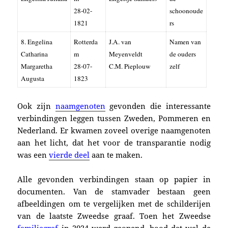
28-02-
schoonoude
1821
rs
8. Engelina
Rotterda
J.A. van
Namen van
Catharina
m
Meyenveldt
de ouders
Margaretha
28-07-
C.M. Pieplouw
zelf
Augusta
1823
Ook zijn
naamgenoten
gevonden die
interessante
verbindingen
leggen tussen
Zweden, Pommeren en
Nederland. Er kwamen zoveel overige naamgenoten
aan het licht, dat het voor de transparantie nodig
was een
vierde deel
aan te maken.
Alle gevonden verbindingen staan op papier in
documenten. Van de stamvader bestaan geen
afbeeldingen om te vergelijken met de schilderijen
van de laatste Zweedse graaf. Toen
het Zweedse