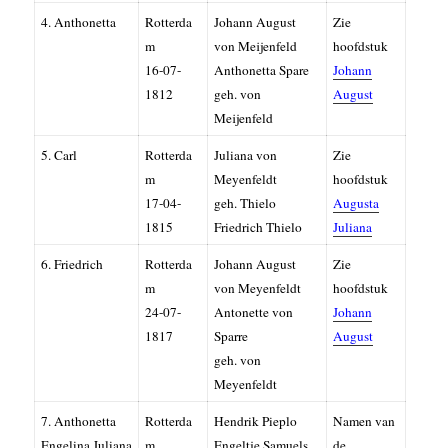
4. Anthonetta
Rotterda
Johann August
Zie
m
von Meijenfeld
hoofdstuk
16-07-
Anthonetta Spare
Johann
1812
geh. von
August
Meijenfeld
5. Carl
Rotterda
Juliana von
Zie
m
Meyenfeldt
hoofdstuk
17-04-
geh. Thielo
Augusta
1815
Friedrich Thielo
Juliana
6. Friedrich
Rotterda
Johann August
Zie
m
von Meyenfeldt
hoofdstuk
24-07-
Antonette von
Johann
1817
Sparre
August
geh. von
Meyenfeldt
7. Anthonetta
Rotterda
Hendrik Pieplo
Namen van
Engelina Juliana
m
Engeltje Samuels
de