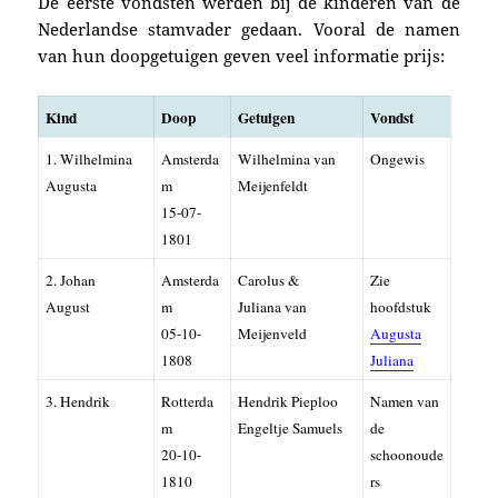
De eerste vondsten werden
bij de kinderen
van de
Nederlandse stamvader gedaan. Vooral de namen
van hun doopgetuigen geven veel informatie prijs:
Kind
Doop
Getuigen
Vondst
1. Wilhelmina
Amsterda
Wilhelmina van
Ongewis
Augusta
m
Meijenfeldt
15-07-
1801
2. Johan
Amsterda
Carolus &
Zie
August
m
Juliana van
hoofdstuk
05-10-
Meijenveld
Augusta
1808
Juliana
3. Hendrik
Rotterda
Hendrik Pieploo
Namen van
m
Engeltje Samuels
de
20-10-
schoonoude
1810
rs