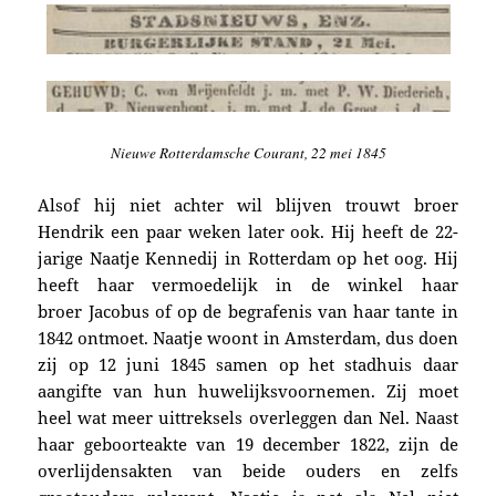
Nieuwe Rotterdamsche Courant, 22 mei 1845
Alsof hij niet achter wil blijven trouwt
broer
Hendrik e
en paar weken later ook. Hij heeft de
22-
jarige
Naatje Kennedij in Rotterdam op het oog. Hij
heeft haar vermoedelijk in de winkel haar
broer
Jacobus of op de begrafenis van
haar t
ante in
1842 ontmoet. Naatje woont in Amsterdam, dus doen
zij o
p 12 juni 1845 samen op het stadhuis daar
aangifte
van hun huwelijksvoornemen
. Zij moet
heel wat meer uittreksels overleggen dan Nel. Naast
haar geboorteakte van 19 december 1822, zijn de
overlijdensakten van beide ouders en zelfs