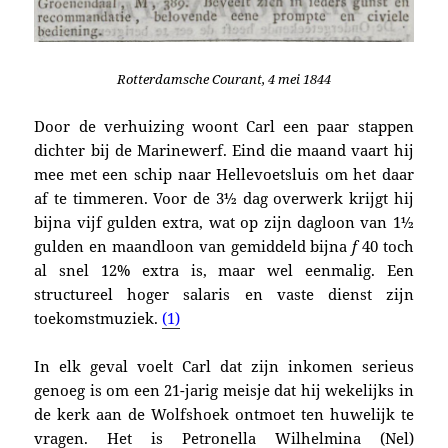
Rotterdamsche Courant, 4 mei 1844
Door de verhuizing woont Carl een paar stappen
dichter bij de Marinewerf. Eind die maand vaart hij
mee
met een schip naar Hellevoetsluis om het daar
af te timmeren.
Voor de
3½ dag overwerk krijgt hij
bijna vijf gulden extra, wat op zijn dagloon van 1½
gulden en maandloon van gemiddeld bijna
f
40 toch
al snel 12% extra is, maar wel eenmalig. Een
structureel hoger salaris en
vaste dienst zijn
toekomstmuziek
.
(1)
In elk geval voelt Carl dat zijn inkomen serieus
genoeg is om een
21-jarig meisje dat hij
wekelijks in
de kerk aan de Wolfshoek ontmoet
ten huwelijk te
vragen
. Het is
Petronella Wilhelmina (Nel)