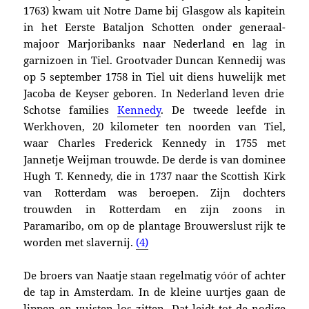
1763) kwam uit
Notre Dame bij Glasgow als kapitein
in het Eerste Bataljon Schotten onder generaal-
majoor Marjoribanks naar Nederland en lag
in
garnizoen in Tiel.
Grootvader Duncan Kennedij was
op 5 september 1758 in Tiel u
it diens huwelijk
met
Jacoba de Keyser geboren. In Nederland leven drie
Schotse families
Kennedy
. De tweede leefde in
Werkhoven, 20 kilometer ten noorden van Tiel,
waar Charles Frederick Kennedy in 1755 met
Jannetje Weijman trouwde. De derde is van dominee
Hugh T. Kennedy, die in 1737 naar the Scottish Kirk
van Rotterdam was beroepen. Zijn dochters
trouwden in Rotterdam en zijn zoons in
Paramaribo, om op de plantage Brouwerslust rijk te
worden met slavernij.
(4)
De broers van Naatje staan regelmatig vóór of achter
de tap in Amsterdam. In de kleine uurtjes gaan de
lippen en vuisten los zitten. Dat leidt tot de nodige