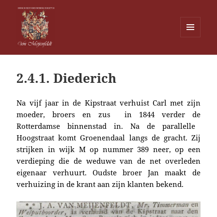
MENU
EN
Von Meijenfeldt
WIDGETS
2.4.1. Diederich
Na vijf jaar
in de Kipstraat
verhuist Carl
met zijn
moeder, broers en zus in 1844
verder de
Rotterdamse binnenstad in
. Na de parallelle
Hoogstraat komt Groenendaal langs de gracht. Zij
strijken i
n wijk M op nummer 389 neer, op een
verdieping die d
e weduwe van de net overleden
eigenaar verhuurt. Oudste broer Jan maakt de
verhuizing in de krant aan zijn klanten bekend.