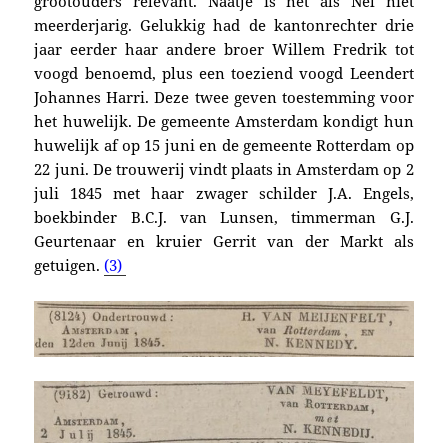
grootouders relevant. Naatje is net als Nel niet
meerderjarig. Gelukkig had de kantonrechter drie
jaar eerder haar andere broer Willem Fredrik tot
voogd benoemd, plus een
toeziend voogd
Leendert
Johannes Harri. Deze twee geven toestemming voor
het huwelijk. De gemeente Amsterdam kondigt hun
huwelijk af op 15 juni en de gemeente Rotterdam op
22 juni. De trouwerij vindt plaats
in Amsterdam
op 2
juli 1845 met haar zwager schilder J.A. Engels,
boekbinder B.C.J. van Lunsen, timmerman G.J.
Geurtenaar en kruier Gerrit van der Markt als
getuigen.
(3)