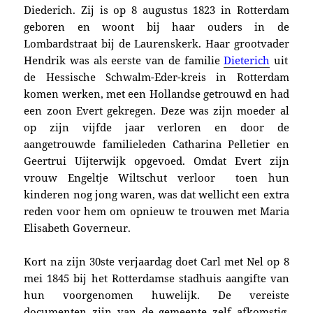
Diederich. Zij is op
8 augustus 1823
in Rotterdam
geboren en w
oont bij haar ouders
in de
Lombardstraat
bij de Laurenskerk
.
Haar grootvader
Hendrik was als eerste van de familie
Dieterich
uit
de Hessische Schwalm-Eder-kreis in Rotterdam
komen werken, met een Hollandse getrouwd en had
een zoon
Evert gekregen. Deze was zijn moeder al
op zijn vijfde jaar verloren en
door de
aangetrouwde familieleden Catharina Pelletier en
Geertrui Uijterwijk opgevoed. Omdat Evert zijn
vrouw
E
ngeltje Wiltschut verloor toen hun
kinderen nog jong waren,
was dat
wellicht een extra
reden voor hem om opnieuw te trouwen met
Maria
Elisabeth Governeur.
Kort na zijn 30ste verjaardag doet Carl met Nel o
p 8
mei 1845 bij
het Rotterdamse stadhuis
aangifte
van
hun voorgenomen huwelijk
. De vereiste
documenten zijn van de gemeente zelf afkomstig,