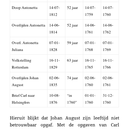
Doop Antonetta
14-07-
52 jaar
14-07-
14-07-
1812
1759
1760
Overlijden Antonetta
14-06-
52 jaar
14-06-
14-06-
1814
1761
1762
Overl. Antonetta
07-01-
59 jaar
07-01-
07-01-
Juliana
1828
1768
1769
Volkstelling
16-11-
63 jaar
16-11-
16-11-
Rotterdam
1829
1765
1766
Overlijden Johan
02-06-
74 jaar
02-06-
02-06-
August
1835
1760
1761
Brief Carl naar
10-08-
“in
01-01-
31-12-
Helsingfors
1876
1760”
1760
1760
Hieruit blijkt dat Johan August zijn leeftijd niet
betrouwbaar opgaf. Met de opgaven van
Carl