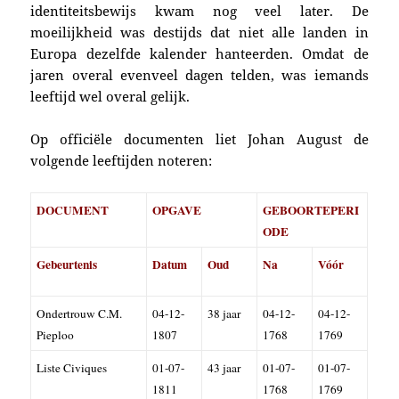
identiteitsbewijs kwam nog veel later. De
moeilijkheid was destijds dat niet alle landen in
Europa dezelfde kalender hanteerden. Omdat de
jaren overal evenveel dagen telden, was iemands
leeftijd wel overal gelijk.
O
p officiële documenten liet Johan August de
volgende leeftijden noteren:
DOCUMENT
OPGAVE
GEBOORTEPERI
ODE
Gebeurtenis
Datum
Oud
Na
Vóór
Ondertrouw C.M.
04-12-
38 jaar
04-12-
04-12-
Pieploo
1807
1768
1769
Liste Civiques
01-07-
43 jaar
01-07-
01-07-
1811
1768
1769