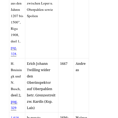
aus den
zwischen Loper u.
Jahren
Oberpahlen sowie
1207 bis
Spolien
1500”,
Riga
1908,
deel 1,
pag.
328
.
H.
Erich Johann
1667
Andre
Bruinin
Twilling wider
as
gk und
den
N.
Oberinspektor
Busch,
auf Oberpahlen
deel 2,
betr. Grenzestreit
pag.
zw. Kardis (Ksp.
329
Lais)
1.616
In puncto
1694-
Wolmar