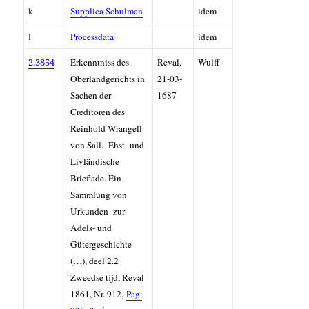
k
Supplica Schulman
idem
l
Processdata
idem
2.3854
Erkenntniss des
Reval,
Wulff
Oberlandgerichts in
21-03-
Sachen der
1687
Creditoren des
Reinhold Wrangell
von Sall. Ehst- und
Livländische
Brieflade. Ein
Sammlung von
Urkunden zur
Adels- und
Gütergeschichte
(…), deel 2.2
Zweedse tijd, Reval
1861, Nr. 912,
Pag.