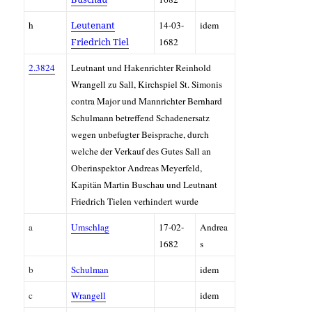
h
Leutenant
14-03-
idem
Friedrich Tiel
1682
2.3824
Leutnant und Hakenrichter Reinhold
Wrangell zu Sall, Kirchspiel St. Simonis
contra Major und Mannrichter Bernhard
Schulmann betreffend Schadenersatz
wegen unbefugter Beisprache, durch
welche der Verkauf des Gutes Sall an
Oberinspektor
Andreas Meyerfeld,
Kapitän Martin Buschau und Leutnant
Friedrich Tielen verhindert wurde
a
Umschlag
17-02-
Andrea
1682
s
b
Schulman
idem
c
Wrangell
idem