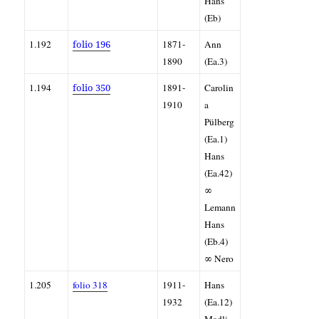
Hans
(Eb)
1.192
folio 196
1871-
Ann
1890
(Ea.3)
1.194
folio 350
1891-
Carolin
1910
a
Pülberg
(Ea.1)
Hans
(Ea.42)
∞
Lemann
Hans
(Eb.4)
∞ Nero
1.205
folio 318
1911-
Hans
1932
(Ea.12)