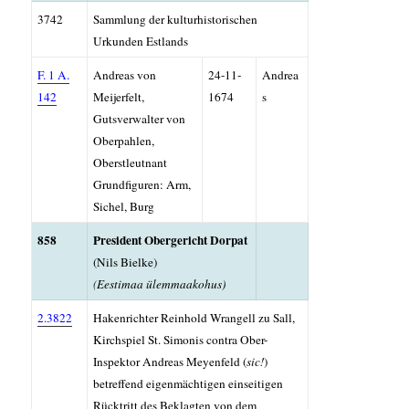
3742
Sammlung der kulturhistorischen
Urkunden Estlands
F. 1 A.
Andreas von
24-11-
Andrea
142
Meijerfelt,
1674
s
Gutsverwalter von
Oberpahlen,
Oberstleutnant
Grundfiguren: Arm,
Sichel, Burg
858
President Obergericht
Dorpat
(Nils Bielke)
(
Eestimaa ülemmaakohus)
2.3822
Hakenrichter Reinhold Wrangell zu Sall,
Kirchspiel St. Simonis contra Ober-
Inspektor Andreas Meyenfeld (
sic!
)
betreffend
eigenmächtigen einseitigen
Rücktritt des Beklagten von dem