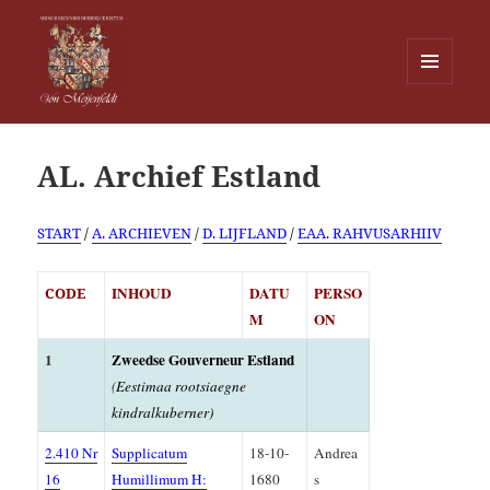
MENU
EN
Von Meijenfeldt
WIDGETS
AL. Archief Estland
START
/
A. ARCHIEVEN
/
D. LIJFLAND
/
EAA. RAHVUSARHIIV
INHOUD
DATU
PERSO
CODE
M
ON
1
Zweedse Gouverneur Estland
(
Eestimaa rootsiaegne
kindralkuberner)
2.410 Nr
Supplicatum
18-10-
Andrea
16
Humillimum H:
1680
s