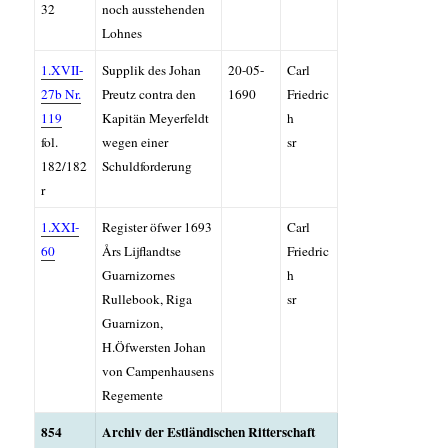
32
noch ausstehenden
Lohnes
1.XVII-
Supplik des Johan
20-05-
Carl
27b Nr.
Preutz contra den
1690
Friedric
119
Kapitän Meyerfeldt
h
fol.
wegen einer
sr
182/182
Schuldforderung
r
1.XXI-
Register öfwer 1693
Carl
60
Års Lijflandtse
Friedric
Guarnizornes
h
Rullebook, Riga
sr
Guarnizon,
H.Öfwersten Johan
von Campenhausens
Regemente
854
Archiv der Estländischen Ritterschaft