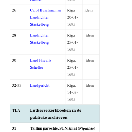
26
Carol Buschman an
Riga
idem
Landrichter
20-01-
Stackelberg
1695
28
Landrichter
Riga
idem
Stackelberg
25-01-
1695
30
Land Fiscalis
Riga,
idem
Scheffer
25-01-
1695
32-33
Landgericht
Riga,
idem
14-03-
1695
TLA
Lutherse kerkboeken in de
publieke archieven
31
Tallinn parochie, St. Nikolai (
)
Niguliste