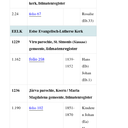
kerk, l
idmatenregister
2.24
folio 67
Rosalie
(Eb.33)
EELK
Estse
Evangelisch-Lutherse Kerk
1229
Viru parochie, St. Simonis
(
)
Simuna
gemeente, l
idmatenregister
1.162
folio 258
1839-
Hans
1852
(Eb)
Johan
(Eb.1)
1236
Järva parochie, Koeru /
Maria
Magdalena gemeente, l
idmatenregister
1.190
folio 102
1851-
Kindere
1870
n Johan
(Ea)