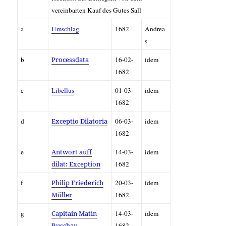
vereinbarten Kauf des Gutes Sall
a
Umschlag
1682
Andrea
s
b
Processdata
16-02-
idem
1682
c
Libellus
01-03-
idem
1682
d
Exceptio Dilatoria
06-03-
idem
1682
e
Antwort auff
14-03-
idem
dilat: Exception
1682
f
Philip Friederich
20-03-
idem
Müller
1682
g
Capitain Matin
14-03-
idem
Buschau
1682