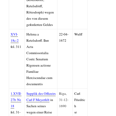
Retelsdörff,
Rötesdorph) wegen
des von diesem
geforderten Geldes
XVI-
Helena a
22-04-
Wulff
18c:2
Retelsdorff. Ihre
1672
fol. 311
Acta
Commissorialia
Contr. Senatum
Rigensen actione
Familiae
Herciscundae cum
documentis
1.XVII-
Supplik des Offizeirs
Riga,
Carl
27b
Nr.
Carl F Meyerfelt
in
31-12-
Friedric
18
Sachen seines
1690
h
fol. 31-
wegen einer Reise
sr