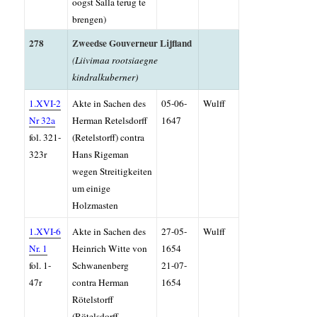
oogst
Salla terug te
brengen)
278
Zweedse Gouverneur Lijfland
(
Liivimaa rootsiaegne
kindralkuberner
)
1.XVI-2
Akte in Sachen des
05-06-
Wulff
Nr 32a
Herman Retelsdorff
1647
fol. 321-
(Retelstorff) contra
323r
Hans Rigeman
wegen Streitigkeiten
um einige
Holzmasten
1.XVI-6
Akte in Sachen des
27-05-
Wulff
Nr. 1
Heinrich Witte von
1654
fol. 1-
Schwanenberg
21-07-
47r
contra Herman
1654
Rötelstorff
(Rötelsdorff,