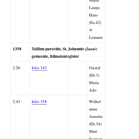
Madli
Laupa
Hans
(Ea.42)
∞
Lemann
1358
Tallinn parochie, St. Johannis (
)
Jaani
gemeente, l
idmatenregister
2.26
folio 343
Gustaf
(Eb.3)
Maria
Ado
2.43
folio 358
Wilhel
mine
Annette
(Eb.34)
Mart
Iwerson