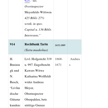
925
,
“sel.
Overinspector
Meyerfelds Wittwen
425 Rthlr. 27½
wrstk. in spec.
Capital u. 136 Rthlr.
Interessen;”
914
Rechtbank Tartu
1632-1889
(
Tartu maakohus
)
H.
Livl. Hofgericht 319
1668-
Andrea
Bruinin
u. 997. Engelbercht
1671
s
gk und
Kawers Witwe
N.
Katharina Wolffeldt
Busch,
wider Andreas
“Livlän
Meyer,
dische
Oberinspector
Güterur
Oberpahlen, betr.
kunden:
strittige Grenze