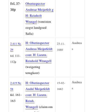
fol. 37-
Oberinspector
38p
Andreae Meijerfelt g
H: Reinholt
Wrangel
(vereisten
oogst landgoed
Salla)
H: Oberinspector
Andrea
2.411 Nr.
23-11-
Andreas Meijerfeldt
s
29
1680
cont. H: Lieutn.
fol. 111-
Reinhold Wrangell
112p
(weigering
terugkeer)
Andrea
H: Oberinspector
2.419 Nr.
15-02-
s
André Meijerfeldt
58
1682
fol. 161-
cont. H: Lieutn.
163
Reinh.
Wrangell
(claim om