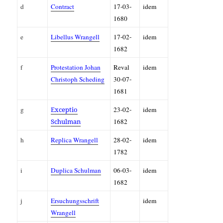
d
Contract
17-03-
idem
1680
e
Libellus Wrangell
17-02-
idem
1682
f
Protestation Johan
Reval
idem
Christoph Scheding
30-07-
1681
g
Exceptio
23-02-
idem
Schulman
1682
h
Replica Wrangell
28-02-
idem
1782
i
Duplica Schulman
06-03-
idem
1682
j
Ersuchungsschrift
idem
Wrangell