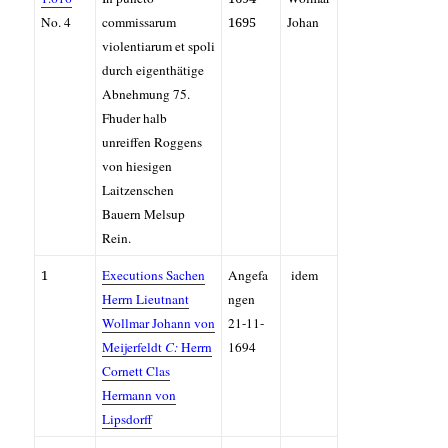
No. 4
commissarum
1695
Johan
violentiarum et spoli
durch eigenthätige
Abnehmung 75.
Fhuder halb
unreiffen Roggens
von hiesigen
Laitzenschen
Bauern Melsup
Rein.
1
Executions Sachen
Angefa
idem
Herrn Lieutnant
ngen
Wollmar Johann von
21-11-
Meijerfeldt
C:
Herrn
1694
Cornett Clas
Hermann von
Lipsdorff