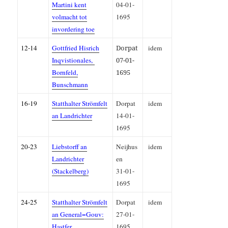
Martini kent
04-01-
volmacht tot
1695
invordering toe
12-14
Gottfried Hisrich
Dorpat
idem
Inqvistionales,
07-01-
Bornfeld,
1695
Bunschmann
16-19
Statthalter Strömfelt
Dorpat
idem
an Landrichter
14-01-
1695
20-23
Liebstorff an
Neijhus
idem
Landrichter
en
(Stackelberg)
31-01-
1695
24-25
Statthalter Strömfelt
Dorpat
idem
an General=Gouv:
27-01-
Hastfer
1695