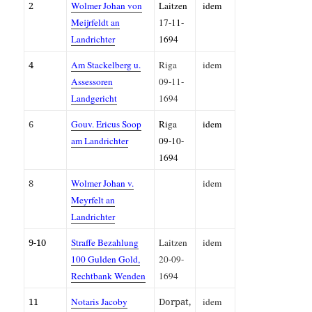
2
Wolmer Johan von
Laitzen
idem
Meijrfeldt an
17-11-
Landrichter
1694
4
Am Stackelberg u.
Riga
idem
Assessoren
09-11-
Landgericht
1694
6
Gouv. Ericus Soop
Riga
idem
am
Landrichter
09-10-
1694
8
Wolmer Johan v.
idem
Meyrfelt an
Landrichter
9-10
Straffe Bezahlung
Laitzen
idem
100 Gulden Gold,
20-09-
Rechtbank Wenden
1694
11
Notaris Jacoby
Dorpat,
idem