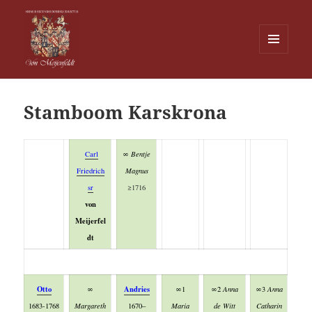
MENU
EN
Von Meijenfeldt
WIDGETS
Stamboom Karskrona
Carl
∞ Bentje
Friedrich
Magnus
sr
≥1716
von
Meijerfel
dt
Otto
Andries
∞
∞1
∞2
Anna
∞3
Anna
1683-1768
Margareth
1670–
Maria
de Witt
Catharin