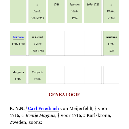
a
1748
Martens
1676-1723
a
Jacobs
1663-
Philips
1691-1755
1714
–1761
Barbara
Andries
∞ Gerrit
1716-1750
’t Ziep
1726-
1708-1788
1726
Margreta
Margreta
1746-
1748-
GENEALOGIE
K.
N.N.
/
Carl Friedrich
von Meijerfeldt, † vóór
1716, ∝
Bentje Magnus
, † vóór 1716, # Karlskrona,
Zweden, zoons: