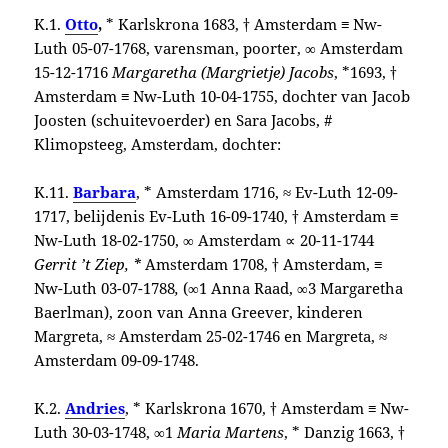
K.1.
Otto
,
* Karlskrona 1683, † Amsterdam ≡ Nw-
Luth 05-07-1768, varensman, poorter, ∞ Amsterdam
15-12-1716
Margaretha (Margrietje) Jacobs
, *1693, †
Amsterdam ≡ Nw-Luth 10-04-1755, dochter van Jacob
Joosten (schuitevoerder) en Sara Jacobs, #
Klimopsteeg, Amsterdam, dochter:
K.11.
Barbara
, * Amsterdam 1716, ≈ Ev-Luth 12-09-
1717, belijdenis Ev-Luth 16-09-1740, † Amsterdam ≡
Nw-Luth 18-02-1750, ∞ Amsterdam ∝ 20-11-1744
Gerrit ’t Ziep, *
Amsterdam 1708, † Amsterdam, ≡
Nw-Luth 03-07-1788
,
(∞1 Anna Raad, ∞3 Margaretha
Baerlman), zoon van Anna Greever, kinderen
Margreta, ≈ Amsterdam 25-02-1746 en Margreta, ≈
Amsterdam 09-09-1748.
K.2.
Andries
, * Karlskrona 1670, † Amsterdam ≡ Nw-
Luth 30-03-1748, ∞1
Maria Martens
, * Danzig 1663, †