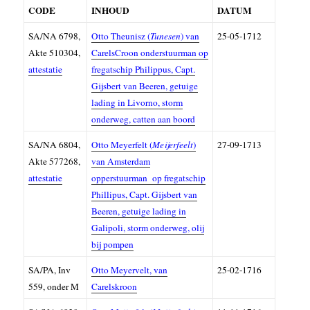
CODE
INHOUD
DATUM
SA/NA 6798,
Otto Theunisz (
Tunesen
) van
25-05-1712
Akte 510304,
CarelsCroon onderstuurman op
attestatie
fregatschip Philippus, Capt.
Gijsbert van Beeren, getuige
lading in Livorno, storm
onderweg, catten aan boord
SA/NA 6804,
Otto Meyerfelt (
Meijerfeelt
)
27-09-1713
Akte 577268,
van Amsterdam
attestatie
opperstuurman op fregatschip
Phillipus, Capt. Gijsbert van
Beeren, getuige lading in
Galipoli, storm onderweg, olij
bij pompen
SA/PA, Inv
Otto Meyervelt, van
25-02-1716
559, onder M
Carelskroon