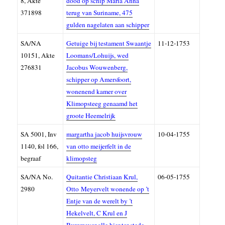
8, A
kte
dood op schip Maria Anna
371898
terug van Suriname, 475
gulden nagelaten aan schipper
SA/NA
Getuige bij testament Swaantje
11-12-1753
10151, A
kte
Loomans/Lohuijs, wed
276831
Jacobus Wouwenberg,
schipper op Amersfoort,
wonenend kamer over
Klimopsteeg genaamd het
groote Heemelrijk
SA
5001,
Inv
margartha jacob huijsvrouw
10-04-1755
1140, fol 166,
van otto meijerfelt in de
begraaf
klimopsteg
SA/NA
No.
Quitantie Christiaan Krul,
06-05-1755
2980
Otto
Meyervelt
wonende op ’t
Entje van de
werelt by ’t
Hekelvelt, C Krul en J