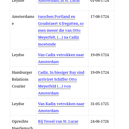
Leydse
Amsterdam, in St. Lucar
01-04-1724
Amsterdams
tusschen Portland en
17-08-1724
e
Goudstaert 4 fregatten, so
men meent die van Otto
Meyerfelt, (…) na Cadix
moetende
Leydse
Van Cadix vetrokken naar
19-09-1724
Amsterdam
Hamburger
Cadix. In hiesiger Bay sind
19-09-1724
Relations
arriviret Schiffer Otto
Courier
Meyerfeld (…) von
Amsterdam
Leydse
Van Kadix vetrokken naar
31-05-1725
Amsterdam
Oprechte
Bij Tessel van St. Lucar
24-06-1726
Haerlemsch