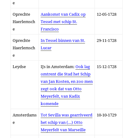
e
Oprechte
Aankomst van Cadix op
12-05-1728
Haerlemsch
Tessel met schip St.
e
Francisco
Oprechte
In Tessel binnen van St.
29-11-1728
Haerlemsch
Lucar
e
Leydse
IJs in Amsterdam:
Ook lag
15-12-1728
omtrent die Stad het Schip
van Jan Kosten, en zoo men
zegt ook dat van Otto
Meyerfelt, van Kadix
komende
Amsterdams
Tot Sevilla was gearriveerd
10-10-1729
e
het schip van (…) Otto
Meyerfelt van Marseille