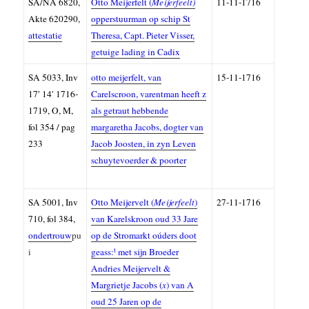
SA/NA 6820,
Otto Meijerfelt (
Meijerfeelt)
11-11-1716
Akte 620290,
opperstuurman op schip St
attestatie
Theresa, Capt. Pieter Visser,
getuige lading in Cadix
SA 5033, Inv
otto meijerfelt, van
15-11-1716
17′ 14′ 1716-
Carelscroon, varentman heeft z
1719, O, M,
als getraut hebbende
fol 354 / pag
margaretha Jacobs, dogter van
233
Jacob Joosten, in zyn Leven
schuytevoerder & poorter
SA
5001,
Inv
Otto Meijervelt (
Meijerfeelt
)
27-11-1716
710, fol 384,
van Karelskroon oud 33 Jare
ondertrouw
pu
op de Stromarkt oúders doot
t
i
geass:
met sijn Broeder
Andries Meijervelt &
Margrietje Jacobs (
x
) van A
oud 25 Jaren op de