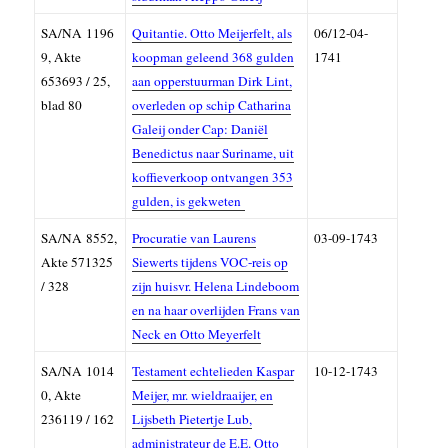
SA/NA
1196
Quitantie. Otto Meijerfelt, als
06/12-04-
9
, Akte
koopman geleend 368 gulden
1741
653693 / 25,
aan opperstuurman Dirk Lint,
blad 80
overleden op schip Catharina
Galeij onder Cap: Daniël
Benedictus naar Suriname, uit
koffieverkoop ontvangen 353
gulden, is gekweten
SA/NA
8552,
Procuratie van Laurens
03-09-1743
Akte 571325
Siewerts tijdens VOC-reis op
/ 328
zijn huisvr. Helena Lindeboom
en na haar overlijden Frans van
Neck en Otto Meyerfelt
SA/NA
1014
Testament echtelieden Kaspar
10-12-1743
0, A
kte
Meijer, mr. wieldraaijer, en
236119 / 162
Lijsbeth Pietertje Lub,
administrateur de E.E. Otto