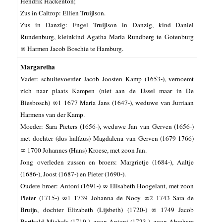
Hendrik Hackenton;
Zus in Caltrop: Ellien Truijlson.
Zus in Danzig: Engel Truijlson in Danzig, kind Daniel
Rundenburg, kleinkind Agatha Maria Rundberg te Gotenburg
∞ Harmen Jacob Boschie te Hamburg.
Margaretha
Vader: schuitevoerder Jacob Joosten Kamp (1653-), vernoemt
zich naar plaats
Kampen (niet aan de IJssel maar in De
Biesbosch) ∞1 1677 Maria Jans (1647-), weduwe van Jurriaan
Harmens van der Kamp.
Moeder: Sara Pieters (1656-), weduwe Jan van Gerven (1656-)
met dochter (dus halfzus) Magdalena van Gerven (1679-1766)
∞ 1700 Johannes (Hans) Kroese, met zoon Jan.
Jong overleden zussen en broers:
Margrietje (1684-), Aaltje
(1686-), Joost (1687-) en Pieter (1690-).
Oudere broer: Antoni (1691-) ∞ Elisabeth Hoogelant, met zoon
Pieter (1715-) ∞1 1739 Johanna de Nooy ∞2 1743 Sara de
Bruijn, dochter Elizabeth (Lijsbeth) (1720-) ∞ 1749 Jacob
Barthold Michels (1719-), zoon Antoni (1723-), zoon Abraham