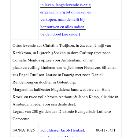
in leven, langstlevende is enig
erfgenaam, vrij tot opmaken en
verkopen, maar de helft bij
hertrouwen en alles indien
b
eiden dood [zie onder]
Ottos levende zus Christina Truijlson, in Zweden 2 mijl van
Karlskrona, in Lijster bij Socken in dorp Carltrop (met zoon
Cornelis Menlos op zee voor Amsterdam), of met
plaatsvervulling kinderen van wijlen broer Pieter, zus Ellien en
zus Engel Truijlson, laatste in Danzig met zoon Daniel
Rundenburg en dochter in Gotenburg.
Margarethas halfzuster Magdalena Jans, weduwe van Hans
Kroes, en twee volle broers Anthonij & Jacob Kamp, alle drie in
Amsterdam, ieder voor een derde deel.
Legaat van 200 gulden aan Diakonie Evangelisch-Lutherse
Gemeente.
SA/NA 1025
Schuldeiser Jacob Hentzel,
06-11-1751