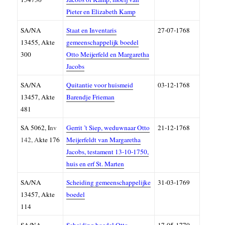
Pieter en Elizabeth Kamp
SA/NA
Staat en Inventaris
27-07-1768
13455, Akte
gemeenschappelijk boedel
300
Otto Meijerfeld en Margaretha
Jacobs
SA/NA
Quitantie voor huismeid
03-12-1768
13457, Akte
Barendje Frieman
481
SA 5062, I
nv
Gerrit ’t Siep, weduwnaar Otto
21-12-1768
142, A
kte 176
Meijerfeldt van Margaretha
Jacobs, testament 13-10-1750,
huis en erf St. Marten
SA/NA
Scheiding gemeenschappelijke
31-03-1769
13457, Akte
boedel
114