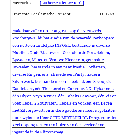
Mercurius
[Lutherse Nieuwe Kerk]
Oprechte Haerlemsche Courant
11-08-1768
Makelaar zullen op 17 augustus op de Nieuwyds-
Voorburgwal bij het eindje van de Waereld verkoopen:
een nette en zindelyke INBOEL, bestaande in diverse
Mobilen, Oude Blaauwe en Gecouleurde Porceleinen,
Lywaaien, Mans- en Vrouwe Kleederen,
gemaakte
Juweelen, bestaande in een paar fraaije Oorlietten,
diverse Ringen, enz; alsmede een Party modern
Zilverwerk, bestaande in één Theeblad, één Secoup, 2
Kandelaars, één Theekerel en Convoor, 2 Koffykannen,
één Oly en Azyn Servies, één Tabaks Convoor, één Vis en
Soep Lepel, 2 Zoutvaten, Lepels en Vorken, één Degen
met Zilvergevest, en andere goederen meer; nagelaaten
door wylen de Heer OTTO MEYERFELDT. Daags voor den
Verkoopdag te zien ten huize van de Overleedene,
ingaande in de Klimopsteeg.