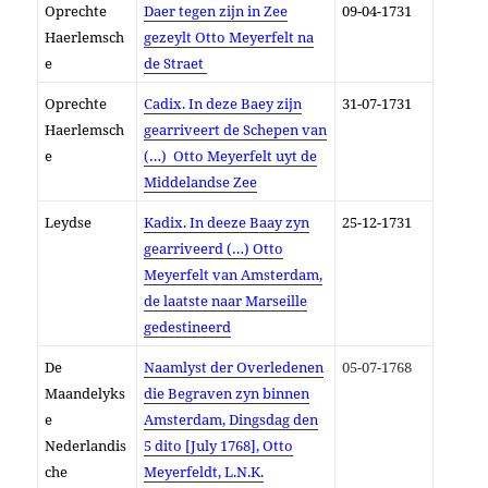
Oprechte
Daer tegen zijn in Zee
09-04-1731
Haerlemsch
gezeylt Otto Meyerfelt na
e
de Straet
Oprechte
Cadix. In deze Baey zijn
31-07-1731
Haerlemsch
gearriveert de Schepen van
e
(…) Otto Meyerfelt uyt de
Middelandse Zee
Leydse
Kadix. In deeze Baay zyn
25-12-1731
gearriveerd (…) Otto
Meyerfelt van Amsterdam,
de laatste naar Marseille
gedestineerd
De
Naamlyst der Overledenen
05-07-1768
Maandelyks
die Begraven zyn binnen
e
Amsterdam, Dingsdag den
Nederlandis
5 dito [July 1768], Otto
che
Meyerfeldt, L.N.K.