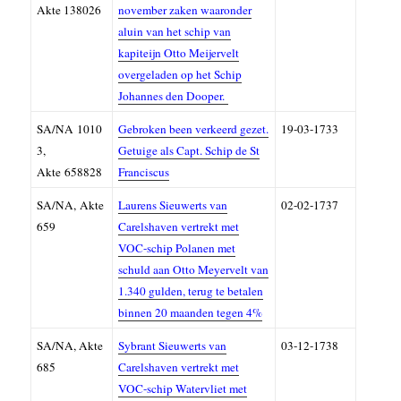
A
kte 138026
november zaken waaronder
aluin van het schip van
kapiteijn Otto Meijervelt
overgeladen op het Schip
Johannes den Dooper.
SA/NA
1010
Gebroken been verkeerd gezet.
19-03-1733
3
,
Getuige als Capt.
Schip de St
Akte 658828
Franciscus
SA/NA,
Akte
Laurens Sieuwerts van
02-02-1737
659
Carelshaven vertrekt met
VOC-schip Polanen met
schuld aan Otto Meyervelt van
1.340 gulden, terug te betalen
binnen 20 maanden tegen 4%
SA/NA, Akte
Sybrant Sieuwerts van
03-12-1738
685
Carelshaven vertrekt met
VOC-schip Watervliet met