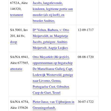
6752A, Akte
Jacobs, langstlevende,
146320,
kinderen, legitieme portie aan
testament
moeder (als zij leeft), en
broeder Andries.
o
SA
5001,
Inv
D
Velten, Barbera, v: Otto
12-09-1717
201, fol 8v,
Meijerveldt, m: Margrietje
doop
Jacobs, getuigen: Andries
Meijervelt, Aagtje Luijkes
SA/NA 6941,
Otto Meyerfelt (
Meijerfelt
),
08-08-1720
Akte 677565,
opperstuurman op fregatschip
attestatie
De Marsellianse Galleij, Capt.
Lodewijk Westerveld, getuige
naar Livorno, Genua,
Portugaelse Cust, Gibralter,
Caep de Gaet, Tessel
SA/NA 6754,
Pieter Jansz, van Uijthuijzen in
30-07-1722
A
kte 155626
Greuningerlandt,