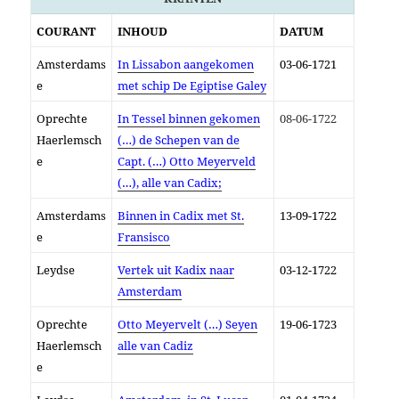
COURANT
INHOUD
DATUM
Amsterdams
In Lissabon aangekomen
03-06-1721
e
met schip De Egiptise Galey
Oprechte
In Tessel binnen gekomen
08-06-1722
Haerlemsch
(…) de Schepen van de
e
Capt. (…) Otto Meyerveld
(…), alle van Cadix;
Amsterdams
Binnen in Cadix met St.
13-09-1722
e
Fransisco
Leydse
Vertek uit Kadix naar
03-12-1722
Amsterdam
Oprechte
Otto Meyervelt (…) Seyen
19-06-1723
Haerlemsch
alle van Cadiz
e