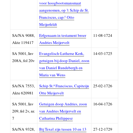
voor
hoogbootsmansmaat
aangenomen, op ’t
Schip de St.
t
Franciscus, cap:
Otto
Meijerfeldt
SA/NA 9088,
Erfgenaam in testament broer
11-08-1724
Akte 119417
Andries Meijervelt
SA
5001,
Inv
Evangelisch-Lutherse Kerk,
14-03-1725
208A, f
ol 20v
getuigen bij doop Daniel, zoon
van Daniel Rundebergh en
Maria van Wens
a
SA/NA 7553,
Schip St.
Franciscus, Capiteijn
25-02-1726
Akte 620981
Otte Meijervelt
SA
5001,
Inv
Getuigen doop Andries, zoon
16-04-1726
209, fol 2v, nr.
van Andries Meijervelt en
7
Catharina Philippesz
SA/NA
9328,
Bij Texel zijn tussen 10 en 13
27-12-1729