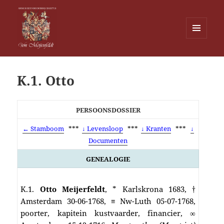
MENU
EN
Von Meijenfeldt
WIDGETS
K.1. Otto
PERSOONSDOSSIER
← Stamboom
***
↓ Levensloop
***
↓ Kranten
***
↓
Documenten
GENEALOGIE
K.1.
Otto
Meijerfeldt
, * Karlskrona 1683, †
Amsterdam 30-06-1768, ≡ Nw-Luth 05-07-1768,
poorter, kapitein kustvaarder, financier, ∞