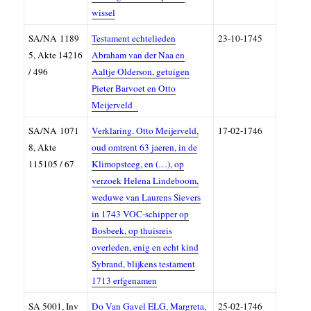
wissel
SA/NA
1189
Testament echtelieden
23-10-1745
5, A
kte 14216
Abraham van der Naa en
/ 496
Aaltje Olderson, getuigen
Pieter Barvoet en Otto
Meijerveld
SA/NA
1071
Verklaring. Otto Meijerveld,
17-02-1746
8, A
kte
oud omtrent 63 jaeren, in de
115105 / 67
Klimopsteeg, en (…), op
verzoek Helena Lindeboom,
weduwe van Laurens Sievers
in 1743 VOC-schipper op
Bosbeek, op thuisreis
overleden, enig en echt kind
Sybrand, blijkens testament
1713 erfgenamen
SA
5001,
Inv
Do Van Gavel ELG, Margreta,
25-02-1746