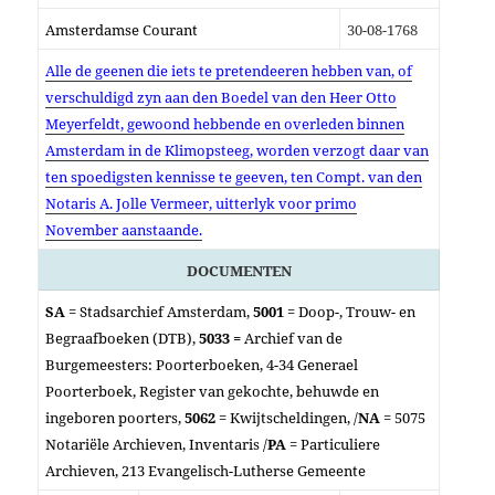
Amsterdamse Courant
30-08-1768
Alle de geenen die iets te pretendeeren hebben van, of
verschuldigd zyn aan den Boedel van den Heer Otto
Meyerfeldt, gewoond hebbende en overleden binnen
Amsterdam in de Klimopsteeg, worden verzogt daar van
ten spoedigsten kennisse te geeven, ten Compt. van den
Notaris A. Jolle Vermeer, uitterlyk voor primo
November aanstaande.
DOCUMENTEN
SA
= Stadsarchief Amsterdam,
5001
= Doop-, Trouw- en
Begraafboeken (DTB),
5033 =
Archief van de
Burgemeesters: Poorterboeken, 4-34 Generael
Poorterboek, Register van gekochte, behuwde en
ingeboren poorters,
5062
= Kwijtscheldingen, /
NA
= 5075
Notariële Archieven, Inventaris /
PA
= Particuliere
Archieven, 213 Evangelisch-Lutherse Gemeente