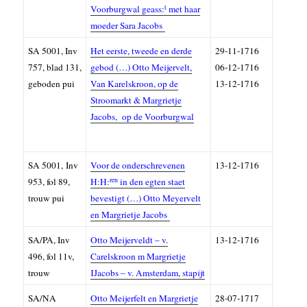
t
Voorburgwal geass:
met haar
moeder Sara Jacobs
SA
5001,
Inv
Het eerste, tweede en derde
29-11-1716
757, blad 131,
gebod (…) Otto Meijervelt,
06-12-1716
geboden pui
Van Karelskroon, op de
13-12-1716
Stroomarkt & Margrietje
Jacobs, op de Voorburgwal
SA
5001,
Inv
Voor de onderschrevenen
13-12-1716
ren
953, fol 89,
H:H:
in den egten staet
trouw pui
bevestigt (…) Otto Meyervelt
en Margrietje Jacobs
SA/PA, Inv
Otto Meijerveldt – v.
13-12-1716
496, fol 11v,
Carelskroon m Margrietje
trouw
IJacobs – v. Amsterdam, stapijt
SA/NA
Otto Meijerfelt en Margrietje
28-07-1717