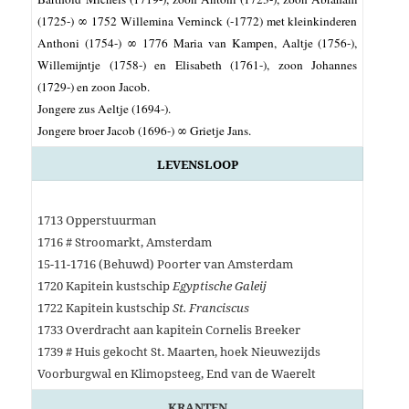
(1725-) ∞ 1752 Willemina Verninck (-1772) met kleinkinderen
Anthoni (1754-) ∞ 1776 Maria van Kampen, Aaltje (1756-),
Willemijntje (1758-) en Elisabeth (1761-), zoon Johannes
(1729-) en zoon Jacob.
Jongere zus Aeltje (1694-).
Jongere broer Jacob (1696-)
∞ Grietje Jans
.
LEVENSLOOP
1713 Opperstuurman
1716 # Stroomarkt, Amsterdam
15-11-1716 (Behuwd) Poorter van Amsterdam
1720 Kapitein kustschip
Egyptische Galeij
1722 Kapitein kustschip
St. Franciscus
1733 Overdracht aan kapitein Cornelis Breeker
1739 # Huis gekocht St. Maarten, hoek Nieuwezijds
Voorburgwal en Klimopsteeg, End van de Waerelt
KRANTEN