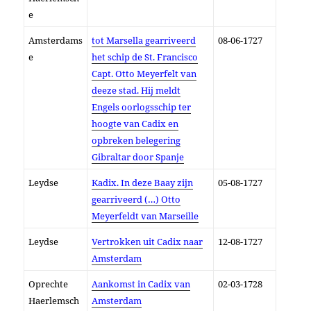
e
Amsterdams
tot Marsella gearriveerd
08-06-1727
e
het schip de St. Francisco
Capt. Otto Meyerfelt van
deeze stad. Hij meldt
Engels oorlogsschip ter
hoogte van Cadix en
opbreken belegering
Gibraltar door Spanje
Leydse
Kadix. In deze Baay zijn
05-08-1727
gearriveerd (…) Otto
Meyerfeldt van Marseille
Leydse
Vertrokken uit Cadix naar
12-08-1727
Amsterdam
Oprechte
Aankomst in Cadix van
02-03-1728
Haerlemsch
Amsterdam