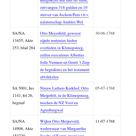
Burgmeyer alle hier ter stede,
ontvangen 316 gulden en 10
stuiver van Jochem Pens t.b.v.
nalatenschap Andries Wel
SA/NA
Otto Meyerfeld, geweest
30-06-1768
13455, Akte
zijnde rentenier, heden
253, blad 284
overleden in Klimopsteeg,
zullen executeurs Albertus
Jolle Vermeer en Gerrit ’t Ziep
de begrafenis en het testament
afwikkelen
SA
5001,
Inv
Nieuw Luthers Kerkhof, Otto
05-07-1768
1141, f
ol 26,
Meijerfelt, in de Klimopsteeg,
begraaf
tuschen de NZ Voor en
Agterburgwal
SA/NA
Wijlen Otto Meijerveld,
11-07-1768
14906, A
kte
weduwnaar van Margaretha
154730
Jacobs of Kamp, moeij van