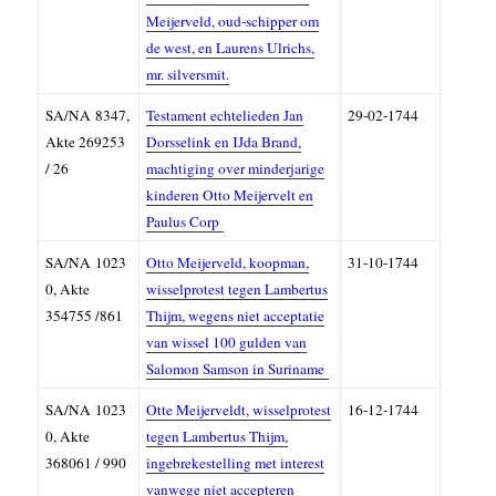
Meijerveld, oud-schipper om
de west, en Laurens Ulrichs,
mr. silversmit.
SA/NA
8347,
Testament echtelieden Jan
29-02-1744
A
kte 269253
Dorsselink en IJda Brand,
/ 26
machtiging over minderjarige
kinderen Otto Meijervelt en
Paulus Corp
SA/NA
1023
Otto Meijerveld, koopman,
31-10-1744
0, A
kte
wisselprotest tegen Lambertus
354755 /861
Thijm, wegens niet acceptatie
van wissel 100 gulden van
Salomon Samson in Suriname
SA/NA
1023
Otte Meijerveldt, wisselprotest
16-12-1744
0, A
kte
tegen Lambertus Thijm,
368061 / 990
ingebrekestelling met interest
vanwege niet accepteren