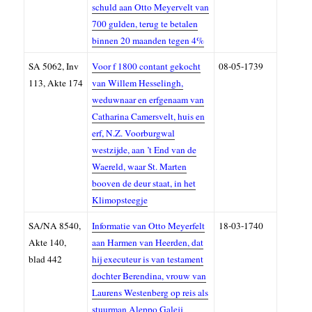
schuld aan Otto Meyervelt van
700 gulden, terug te betalen
binnen 20 maanden tegen 4%
SA 5062, Inv
Voor f 1800 contant gekocht
08-05-1739
113, A
kte 174
van Willem Hesselingh,
weduwnaar en erfgenaam van
Catharina Camersvelt, huis en
erf, N.Z. Voorburgwal
westzijde, aan ’t End van de
Waereld, waar St. Marten
booven de deur staat, in het
Klimopsteegje
SA/NA 8540,
Informatie van Otto Meyerfelt
18-03-1740
Akte 140,
aan Harmen van Heerden, dat
blad 442
hij executeur is van testament
dochter Berendina, vrouw van
Laurens Westenberg op reis als
stuurman Aleppo Galeij