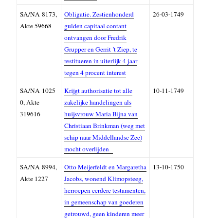
SA/NA
8173,
Obligatie. Zestienhonderd
26-03-1749
A
kte 59668
gulden capitaal contant
ontvangen door Fredrik
Grupper en Gerrit ’t Ziep, te
restitueren in uiterlijk 4 jaar
tegen 4 procent interest
SA/NA
1025
Krijgt authorisatie tot alle
10-11-1749
0, A
kte
zakelijke handelingen als
319616
huijsvrouw Maria Bijna van
Christiaan Brinkman (weg met
schip naar Middellandse Zee)
mocht overlijden
SA/NA
8994,
Otto Meijerfeldt en Margaretha
13-10-1750
Akte 1227
Jacobs, wonend Klimopsteeg,
herroepen eerdere testamenten,
in gemeenschap van goederen
getrouwd, geen kinderen meer