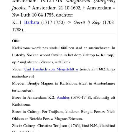
Amsterdam 15-12-1716
Margaretha (Margriet)
Jacobs
, * Amsterdam 21-10-1692, † Amsterdam ≡
Nw-Luth 10-04-1755, dochter:
K.11
Barbara
(1717-1750) ∞
Gerrit ’t Ziep
(1708-
1788).
Otto
Karlskrona wordt pas sinds 1680 een stad en marinehaven. In
Listerby Socken woont familie in het dorp Caltrop (=
Kaltorp),
op 2 mijl afstand (Zweeds, is 20 km).
Vader:
Carl Friedrich von Meijerfeldt sr
(reisde in 1682 langs
marinehaven)
Moeder: Brentje Magnus in Karlskrona (staat in Amsterdamse
testamenten).
Broer in Amsterdam: K.2.
Andries
(1670-1748), afkomstig uit
Karlskrona.
Broer in Caltrop: Per Truijlson, kinderen Bengta Pers ∞ Niels
Ohlson en Botelda Pers ∞ Magnus Ericsson.
Zus in Caltrop: Christina Truijlson (-1763), kind N.N., kleinkind