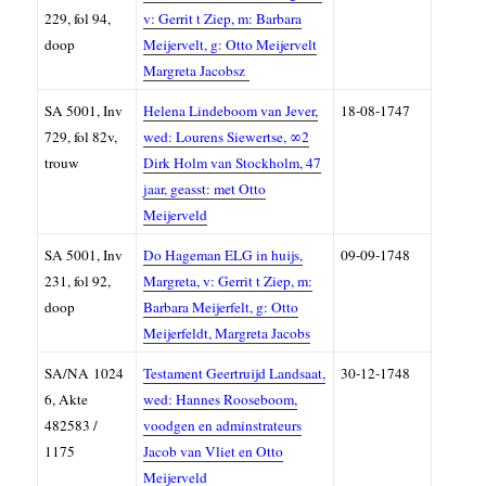
229, fol 94,
v: Gerrit t Ziep, m: Barbara
doop
Meijervelt, g: Ott
o Meijervelt
Margreta Jacobsz
SA 5001, Inv
Helena Lindeboom van Jever,
18-08-1747
729, fol 82v,
wed: Lourens Siewertse, ∞2
trouw
Dirk Holm van Stockholm, 47
jaar, geasst: met Otto
Meijerveld
SA
5001,
Inv
Do Hageman ELG in huijs,
09-09-1748
231, fol 92,
Margreta, v: Gerrit t Ziep, m:
doop
Barbara Meijerfelt, g: Otto
Meijerfeldt, Margreta Jacobs
SA/NA
1024
Testament Geertruijd Landsaat,
30-12-1748
6, A
kte
wed: Hannes Rooseboom,
482583 /
voodgen en adminstrateurs
1175
Jacob van Vliet en Otto
Meijerveld