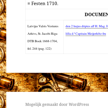
≡ Festen 1710.
DOCUME
Latvijas Valsts Vestures
den 2 hujus döptes aff H. Mag.
r
Arhivs, St. Jacobi Riga
lilla d.
Capitain Meijerfeltz fru
DTB Boek 1668-1704,
fol. 244 (pag. 122)
Mogelijk gemaakt door WordPress