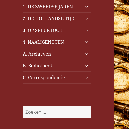
submenu
1. DE ZWEEDSE JAREN
uitvouwen
submenu
2. DE HOLLANDSE TIJD
uitvouwen
submenu
3. OP SPEURTOCHT
uitvouwen
submenu
4. NAAMGENOTEN
uitvouwen
submenu
A. Archieven
uitvouwen
submenu
B. Bibliotheek
uitvouwen
submenu
C. Correspondentie
uitvouwen
Z
o
e