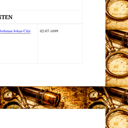
NTEN
 Hothman Johan Cålz
02-07-1699