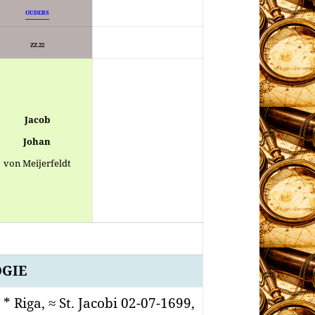
OUDERS
ZZ.22
Jacob
Johan
von Meijerfeldt
GIE
, * Riga, ≈ St. Jacobi 02-07-1699,