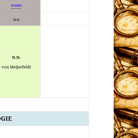
OUDERS
ZZ.21
N.N.
von Meijerfeldt
GIE