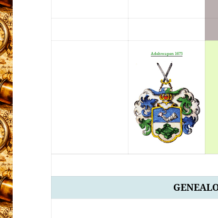
Adelswapen 1675
GENEALO