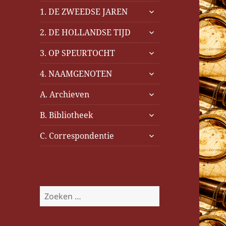
submenu
1. DE ZWEEDSE JAREN
uitvouwen
submenu
2. DE HOLLANDSE TIJD
uitvouwen
submenu
3. OP SPEURTOCHT
uitvouwen
submenu
4. NAAMGENOTEN
uitvouwen
submenu
A. Archieven
uitvouwen
submenu
B. Bibliotheek
uitvouwen
submenu
C. Correspondentie
uitvouwen
Z
o
e