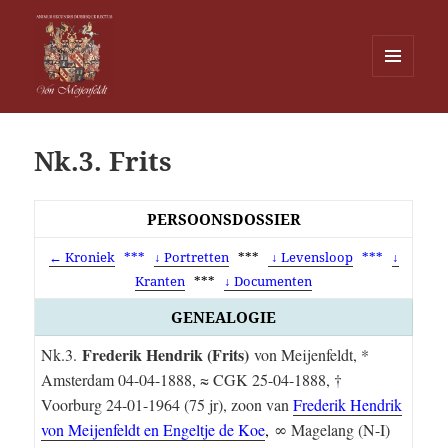
MENU
EN
Von Meijenfeldt
WIDGETS
Nk.3. Frits
PERSOONSDOSSIER
← Kroniek
***
↓ Portretten
***
↓ Levensloop
***
↓
Kranten
***
↓ Documenten
GENEALOGIE
Frederik Hendrik (Frits)
Nk.3.
von Meijenfeldt, *
Amsterdam 04-04-1888, ≈ CGK 25-04-1888, †
Voorburg 24-01-1964 (75 jr), zoon van
Frederik Hendrik
von Meijenfeldt en Engeltje de Koe
,
∞ Mage­lang (N-I)