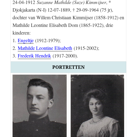
24-04-1912
Suzan­ne Mathilde (Suze) Kimmijser
, *
Djokja­kar­ta (N-I) 12-07-1889, † 29-09-1964 (75 jr),
dochter van Wil­lem Christiaan Kimmijser (1858-1912) en
Ma­thilde Leontine Elisa­beth Dom (1865-1922), drie
kinderen:
1.
Engeltje
(1912-1979);
2.
Mathilde Leontine Elisabeth
(1915-2002);
3.
Frederik Hendrik
(1917-2000).
PORTRETTEN