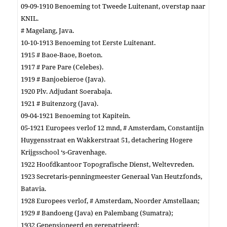
09-09-1910 Benoeming tot Tweede Luite­nant, overstap naar
KNIL.
# Magelang, Java.
10-10-1913 Benoeming tot Eerste Lui­te­nant.
1915 # Baoe-Baoe, Boeton.
1917 # Pare Pare (Celebes).
1919 # Ban­joebie­roe (Java).
1920 Plv. Adjudant Soerabaja.
1921 # Buitenzorg (Java).
09-04-1921 Benoeming tot Kapitein.
05-1921 Europees verlof 12 mnd, # Amsterdam, Constantijn
Huygensstraat en Wakkerstraat 51, detachering Hogere
Krijgsschool ‘s-Gravenhage.
1922 Hoofdkantoor Topografische Dienst, Weltevreden.
1923 Secretaris-penningmeester Generaal Van Heutzfonds,
Batavia.
1928 Europees verlof, # Amsterdam, Noorder Amstellaan;
1929 # Bandoeng (Java) en Palembang (Sumatra);
1932 Gepensioneerd en gerepatrieerd;