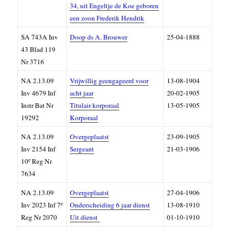
34, uit Engeltje de Koe geboren
een zoon Frederik Hendrik
SA 743A Inv
Doop ds A. Brouwer
25-04-1888
43 Blad 119
Nr 3716
NA 2.13.09
Vrijwillig geengageerd voor
13-08-1904
Inv 4679 Inf
acht jaar
20-02-1905
Instr Bat Nr
Titulair korporaal
13-05-1905
19292
Korporaal
NA 2.13.09
Overgeplaatst
23-09-1905
Inv 2154 Inf
Sergeant
21-03-1906
e
10
Reg Nr
7634
NA 2.13.09
Overgeplaatst
27-04-1906
e
Inv 2023 Inf 7
Onderscheiding 6 jaar dienst
13-08-1910
Reg Nr 2070
Uit dienst
01-10-1910