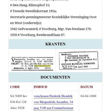
# Den Haag, Klimophof 15;
# Tweede Sweelinkstraat 195a;
Secretaris-penningmeester Koninklijke Vereninging Oost
en West (onderwijs);
1942 Geëvacueerd, # Voorburg, Mgr. Van Steelaan 270.
1950 # Voorburg, Rembrandtlaan 87.
KRANTEN
DOCUMENTEN
CODE
INHOUD
DATUM
SA 5009 Inv
verschenen Frederik Hendrik
04-04-1888
836 Fol 128
von Meijenfeldt, beambte, 34
Akte 3928
jaar, 5:00 uur Commelinstraat