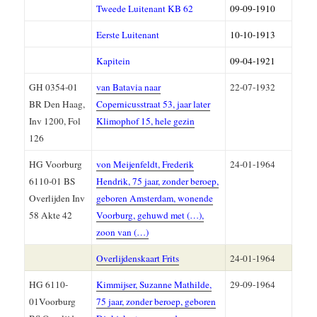
Tweede Luitenant KB 62
09-09-1910
Eerste Luitenant
10-10-1913
Kapitein
09-04-1921
GH 0354-01
van Batavia naar
22-07-1932
BR Den Haag,
Copernicusstraat 53, jaar later
Inv 1200, Fol
Klimophof 15, hele gezin
126
HG Voorburg
von Meijenfeldt, Frederik
24-01-1964
6110-01 BS
Hendrik, 75 jaar, zonder beroep,
Overlijden Inv
geboren Amsterdam, wonende
58 Akte 42
Voorburg, gehuwd met (…),
zoon van (…)
Overlijdenskaart Frits
24-01-1964
HG 6110-
Kimmijser, Suzanne Mathilde,
29-09-1964
01Voorburg
75 jaar, zonder beroep, geboren