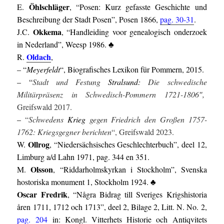
Öhlschläger
E.
, “Posen: Kurz gefasste Geschichte und
Beschreibung der Stadt Posen”, Posen 1866,
pag. 30-31
.
Okkema
J.C.
, “Handleiding voor genealogisch onderzoek
in Neder­land”, Weesp 1986. ♣
Oldach
R.
,
– “
Meyerfeldt
“, Biografisches Lexikon für Pommern, 2015.
– “
Stadt und Festung
Stralsund:
Die schwedische
Militärpräsenz in Schwedisch-Pommern 1721-1806″,
Greifswald 2017.
–
“
Schwedens
Krieg
gegen Friedrich den Großen 1757-
1762: Kriegsgegner berichten
“, Greifswald 2023.
Ollrog
W.
, “Niedersächsisches Geschlechterbuch”, deel 12,
Limburg a/d Lahn 1971, pag. 344 en 351.
Olsson
M.
, “Riddarholmskyrkan i Stockholm”, Svenska
hostoriska monument 1, Stockholm 1924. ♣
Oscar Fredrik
, “Några Bidrag till Sveriges Krigshistoria
åren 1711, 1712 och 1713”, deel 2, Bilage 2, Litt. N. No. 2,
pag. 204
in: Kongl. Vitterhets Historie och Antiqvitets