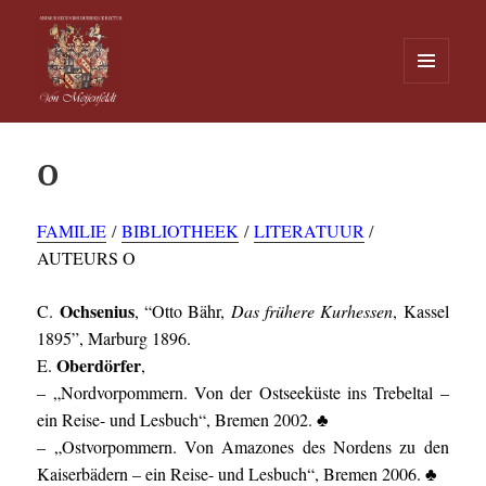
MENU
EN
Von Meijenfeldt
WIDGETS
O
FAMILIE
/
BIBLIOTHEEK
/
LITERATUUR
/
AUTEURS O
Ochsenius
C.
, “Otto Bähr,
Das
frühere Kurhessen
, Kassel
1895”, Marburg 1896.
Oberdörfer
E.
,
– „Nordvorpommern. Von der Ostseeküste ins Trebeltal –
ein Reise- und Lesbuch“, Bremen 2002. ♣
– „Ostvorpommern. Von Amazones des Nordens zu den
Kaiserbädern – ein Reise- und Lesbuch“, Bremen 2006. ♣