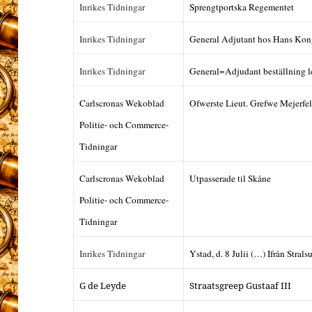
Inrikes Tidningar
Sprengtportska Regementet
Inrikes Tidningar
General Adjutant hos Hans Kong
Inrikes Tidningar
General=Adjudant beställning le
Carlscronas Wekoblad
Ofwerste Lieut. Grefwe Mejerfel
Politie- och Commerce-
Tidningar
Carlscronas Wekoblad
Utpasserade til Skåne
Politie- och Commerce-
Tidningar
Inrikes Tidningar
Ystad, d. 8 Julii (…) Ifrån Stral
G de Leyde
Straatsgreep Gustaaf III