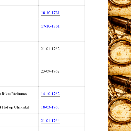
10-10-1761
17-10-1761
21-01-1762
23-09-1762
ru Riks=Rådinnan
14-10-1762
 Hof op Ulriksdal
18-03-1763
21-01-1764