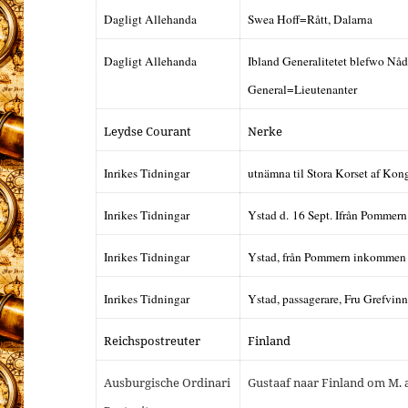
Dagligt Allehanda
Swea Hoff=Rått, Dalarna
Dagligt Allehanda
Ibland Generalitetet blefwo Nådi
General=Lieutenanter
Leydse Courant
Nerke
Inrikes Tidningar
utnämna til Stora Korset af Ko
Inrikes Tidningar
Ystad d. 16 Sept. Ifrån Pommer
Inrikes Tidningar
Ystad, från Pommern inkommen
Inrikes Tidningar
Ystad, passagerare, Fru Grefvin
Reichspostreuter
Finland
Ausburgische Ordinari
Gustaaf naar Finland om M. a