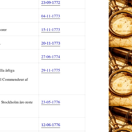
23-09-1772
04-11-1773
jorer
15-11-1773
.
20-11-1773
27-06-1774
lla årliga
29-11-1775
il Commendeur af
n Stockholm åro reste
23-05-1776
12-06-1776