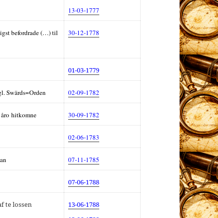
13-03-1777
gst befordrade (…) til
30-12-
1778
01-03-1779
ngl. Swärds=Orden
02-09-1782
n åro hitkomne
30-09-1782
02-06-1783
nan
07-11-1785
07-06-1788
f te lossen
13-06-1788