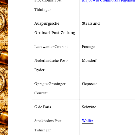
Stockholms Post
Major wid Cronhiorska regemen
Tidningar
Auspurgische
Stralsund
Ordinari-Post-Zeitung
Leeuwarder Courant
Fourage
Nederlandsche Post-
Mondorf
Ryder
Opregte Groninger
Geprezen
Courant
G de Paris
Schwine
Stockholms Post
Wollin
Tidningar