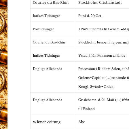
Courier du Bas-Rhin
Stockholm, Cristianstadt
Inrikes Tidningar
Piteå d. 20 Oct.
Posttidningar
1 Nov. utnämna til General=Ma
Courier du Bas-Rhin
Stockholm, benoeming gen. maj
Inrikes Tidningar
Ystad, ifrån Pommern anlände
Dagligt Allehanda
Procession i Riddare-Salen, at hå
Ordens=Capitlet (…) utnämde t
Kongl. Swårds=Orden.
Dagligt Allehanda
Grislehamn, d. 21 Maii (…) ifrå
til Finland
Wiener Zeitung
Åbo