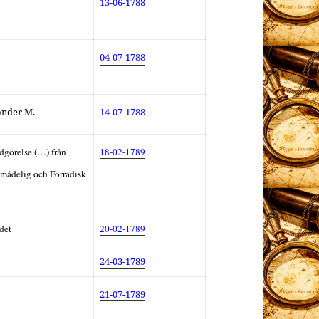
13-06-1788
04-07-1788
onder M.
14-07-1788
görelse (…) från
18-02-1789
Smådelig och Förrādisk
det
20-02-1789
24-03-1789
21-07-1789