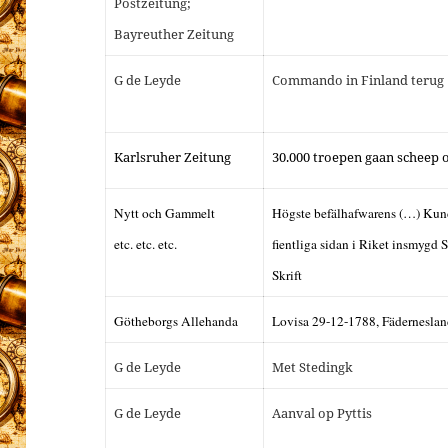
Postzeitung;
Bayreuther Zeitung
G de Leyde
Commando in Finland terug
Karlsruher Zeitung
30.000 troepen gaan scheep 
Nytt och Gammelt
Högste befälhafwarens (…) Kund
etc. etc. etc.
fientliga sidan i Riket insmygd 
Skrift
Götheborgs Allehanda
Lovisa 29-12-1788, Fäderneslan
G de Leyde
Met Stedingk
G de Leyde
Aanval op Pyttis