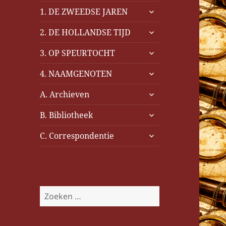
submenu
1. DE ZWEEDSE JAREN
uitvouwen
submenu
2. DE HOLLANDSE TIJD
uitvouwen
submenu
3. OP SPEURTOCHT
uitvouwen
submenu
4. NAAMGENOTEN
uitvouwen
submenu
A. Archieven
uitvouwen
submenu
B. Bibliotheek
uitvouwen
submenu
C. Correspondentie
uitvouwen
Z
o
e