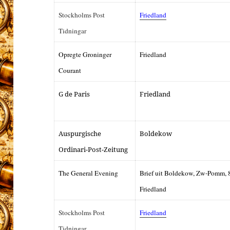
Stockholms Post
Friedland
Tidningar
Opregte Groninger
Friedland
Courant
G de Paris
Friedland
Auspurgische
Boldekow
Ordinari-Post-Zeitung
The General Evening
Brief uit Boldekow, Zw-Pomm, 8
Friedland
Stockholms Post
Friedland
Tidningar