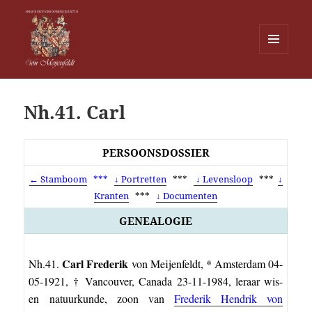
MENU
EN
Von Meijenfeldt
WIDGETS
Nh.41. Carl
PERSOONSDOSSIER
← Stamboom
***
↓ Portretten
***
↓ Levensloop
***
↓
Kranten
***
↓ Documenten
GENEALOGIE
Carl Frederik
Nh.41.
von Meijenfeldt, * Amsterdam 04-
05-1921, † Vancouver, Canada 23-11-1984, leraar wis-
en natuurkunde, zoon van
Frederik Hendrik von