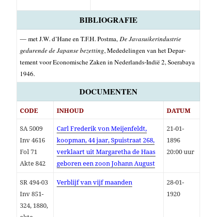
BIBLIOGRAFIE
— met J.W. d’Hane en T.F­.H. Postma,
De Javasuikerin­dus­trie
gedu­ren­de de Japanse bezet­ting
, Medede­lingen van het Depar­
tement voor Economische Zaken in Neder­lands-Indië 2, Soe­rabaya
1946.
DOCUMENTEN
CODE
INHOUD
DATUM
SA 5009
Carl Frederik von Meijenfeldt,
21-01-
Inv 4616
koopman, 44 jaar, Spuistraat 268,
1896
Fol 71
verklaart uit Margaretha de Haas
20:00 uur
Akte 842
geboren een zoon Johann August
SR 494-03
Verblijf van vijf maanden
28-01-
Inv 851-
1920
324, 1880,