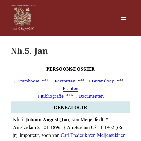
MENU
EN
Von Meijenfeldt
WIDGETS
Nh.5. Jan
PERSOONSDOSSIER
← Stamboom
***
↓ Portretten
***
↓ Levensloop
***
↓
Kranten
↓ Bibliografie
***
↓ Documenten
GENEALOGIE
Johann August
(Jan)
Nh.5.
von Meijenfeldt, *
Amsterdam 21-01-1896, † Amsterdam 05-11-1962 (66
jr), importeur, zoon van
Carl Frederik von Meijenfeldt en