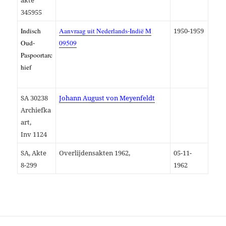
akte
345955
Indisch
Aanvraag uit Nederlands-Indië
M
1950-1959
Oud-
09509
Paspoortarc
hief
SA
30238
Johann August von Meyenfeldt
Archiefka
art
,
I
nv
1124
SA, Akte
Overlijdensakten 1962,
05-11-
8-299
1962