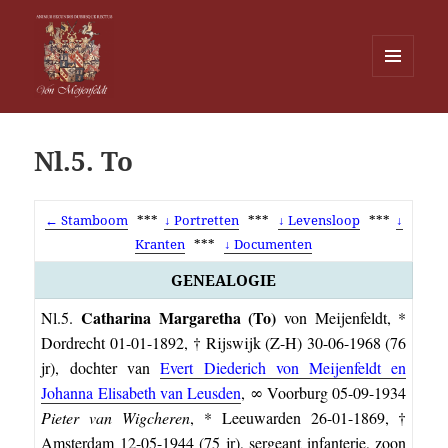
MENU
EN
Von Meijenfeldt
WIDGETS
Nl.5. To
← Stamboom
***
↓ Portretten
***
↓ Levensloop
***
↓
Kranten
***
↓ Documenten
GENEALOGIE
Catharina Margaretha
(To)
Nl.5.
von Meijenfeldt, *
Dordrecht 01-01-1892, † Rijswijk (Z-H) 30-06-1968 (76
jr), dochter van
Evert Diederich von Meijenfeldt en
Johanna Elisabeth van Leusden
, ∞ Voorburg 05-09-1934
Pieter van Wigcheren
, * Leeuwarden 26-01-1869, †
Amsterdam 12-05-1944 (75 jr), sergeant infanterie, zoon