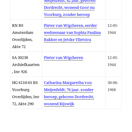
Meijenfeldt, 42 jaar, geboren
Dordrecht, wonend Goor nu
Voorburg, zonder beroep
RN BS
Pieter van Wigcheren, eerder
12-05-
Amsterdam
weduwnaar van Sophia Paulina
1944
Overlijden,
Bakker en Jetske Vlietstra
Akte 72
SA
30238
Pieter van Wigcheren
12-05-
Archiefkaarten
1944
, Inv 926
HG 6110-01 BS
Catharina Margaretha von
30-06-
Voorburg
Meijenfeldt, 76 jaar. zonder
1968
Overlijden, Inv
beroep, geboren Dordrecht,
72, Akte 290
wonend Rijswijk