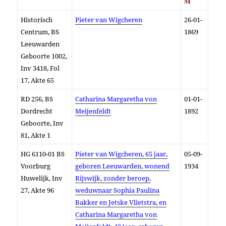
M
Historisch
Pieter van Wigcheren
26-01-
Centrum, BS
1869
Leeuwarden
Geboorte 1002,
I
nv 3418
,
Fol
17, Akte 65
RD 256, BS
Catharina Margaretha von
01-01-
Dordrecht
Meijenfeldt
1892
Geboorte, Inv
81, Akte 1
HG 6110-01 BS
Pieter van Wigcheren, 65 jaar,
05-09-
Voorburg
geboren Leeuwarden, wonend
1934
Huwelijk, Inv
Rijswijk, zonder beroep,
27, Akte 96
weduwnaar Sophia Paulina
Bakker en Jetske Vlietstra, en
Catharina Margaretha von