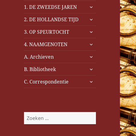
submenu
1. DE ZWEEDSE JAREN
uitvouwen
submenu
2. DE HOLLANDSE TIJD
uitvouwen
submenu
3. OP SPEURTOCHT
uitvouwen
submenu
4. NAAMGENOTEN
uitvouwen
submenu
A. Archieven
uitvouwen
submenu
B. Bibliotheek
uitvouwen
submenu
C. Correspondentie
uitvouwen
Z
o
e