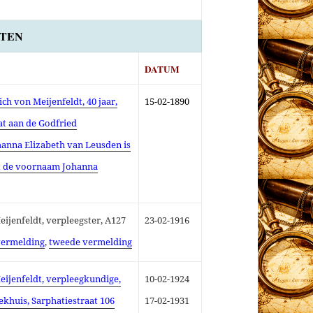
TEN
DATUM
ch von Meijenfeldt, 40 jaar,
15-02-1890
at aan de Godfried
ohanna Elizabeth van Leusden is
t de voornaam Johanna
ijenfeldt, verpleegster, A127
23-02-1916
vermelding
,
tweede vermelding
eijenfeldt, verpleegkundige,
10-02-1924
huis, Sarphatiestraat 106
17-02-1931