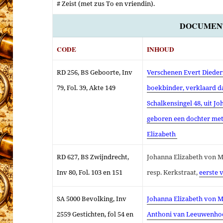
# Zeist (met zus To en vriendin)
.
DOCUMEN
CODE
INHOUD
RD 256, BS Geboorte, Inv
Verschenen Evert Diederi
79, Fol. 39, Akte 149
boekbinder, verklaard d
Schalkensingel 48, uit J
geboren een dochter me
Elizabeth
RD 627, BS Zwijndrecht,
Johanna Elizabeth von Me
Inv 80, Fol. 103 en 151
resp. Kerkstraat,
eerste 
SA 5000 Bevolking, Inv
Johanna Elizabeth von M
2559 Gestichten
, fol 54 en
Anthoni van Leeuwenhoek