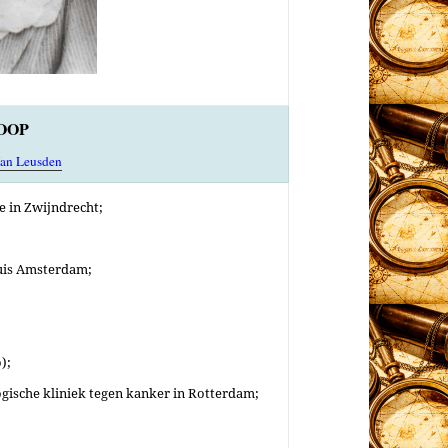
OOP
an Leusden
e in Zwijndrecht;
uis Amsterdam;
);
ogische kliniek tegen kanker in Rotterdam;