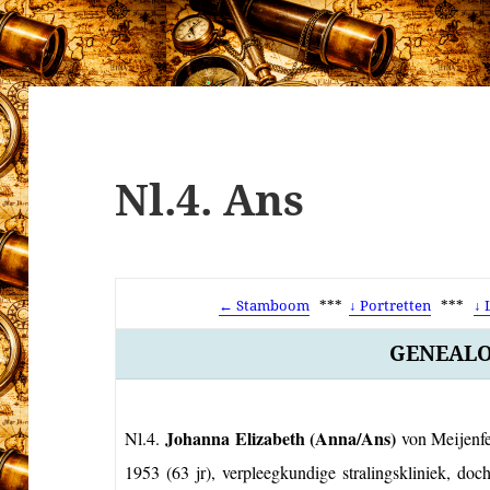
Nl.4. Ans
← Stamboom
***
↓ Portretten
***
↓ 
GENEALO
Johanna Elizabeth
(Anna/Ans)
Nl.4.
von Meijenfe
1953 (63 jr), verpleegkundige stralingskliniek, doc