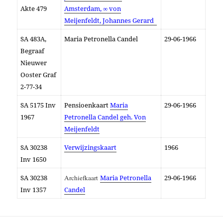
Akte 479
Amsterdam, ∞ von
Meijenfeldt, Johannes Gerard
SA 483A,
Maria Petronella Candel
29-06-1966
Begraaf
Nieuwer
Ooster Graf
2-77-34
SA 5175 Inv
Pensioenkaart
Maria
29-06-1966
1967
Petronella Candel geh. Von
Meijenfeldt
SA
30238
Verwijzingskaart
1966
I
nv
1650
SA
30238
Archiefkaart
Maria Petronella
29-06-1966
I
nv
1357
Candel