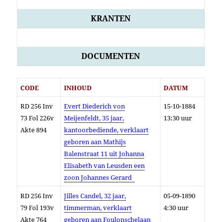
KRANTEN
DOCUMENTEN
CODE
INHOUD
DATUM
RD 256 Inv
Evert Diederich von
15-10-1884
73 Fol 226v
Meijenfeldt, 35 jaar,
13:30 uur
Akte 894
kantoorbediende, verklaart
geboren aan Mathijs
Balenstraat 11 uit Johanna
Elisabeth van Leusden een
zoon Johannes Gerard
RD 256 Inv
Jilles Candel, 32 jaar,
05-09-1890
79 Fol 193v
timmerman, verklaart
4:30 uur
Akte 764
geboren aan Foulonschelaan