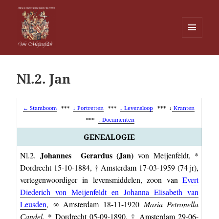
MENU
EN
Von Meijenfeldt
WIDGETS
Nl.2. Jan
← Stamboom
***
↓ Portretten
***
↓ Levensloop
*** ↓
Kranten
***
↓ Documenten
GENEALOGIE
Johannes Gerardus (Jan)
Nl.2.
von Meijenfeldt, *
Dordrecht 15-10-1884, † Amsterdam 17-03-1959 (74 jr),
vertegenwoordiger in levensmiddelen, zoon van
Evert
Diederich von Meijenfeldt en Johanna Elisabeth van
Leusden
, ∞ Amsterdam 18-11-1920
Maria Petronella
Candel
, * Dordrecht 05-09-1890, † Amsterdam 29-06-