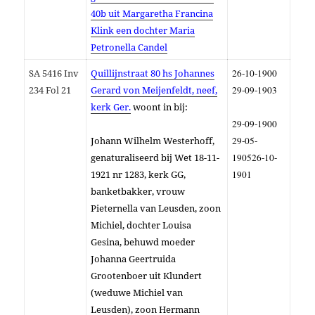
40b uit Margaretha Francina
Klink een dochter Maria
Petronella Candel
SA 5416 Inv
Quillijnstraat 80 hs Johannes
26-10-1900
234 Fol 21
Gerard von Meijenfeldt, neef,
29-09-1903
kerk Ger.
woont in bij:
29-09-1900
Johann Wilhelm Westerhoff,
29-05-
genaturaliseerd bij Wet 18-11-
1905
26-10-
1921 nr 1283, kerk GG,
1901
banketbakker, vrouw
Pieternella van Leusden, zoon
Michiel, dochter Louisa
Gesina, behuwd moeder
Johanna Geertruida
Grootenboer uit Klundert
(weduwe Michiel van
Leusden), zoon Hermann