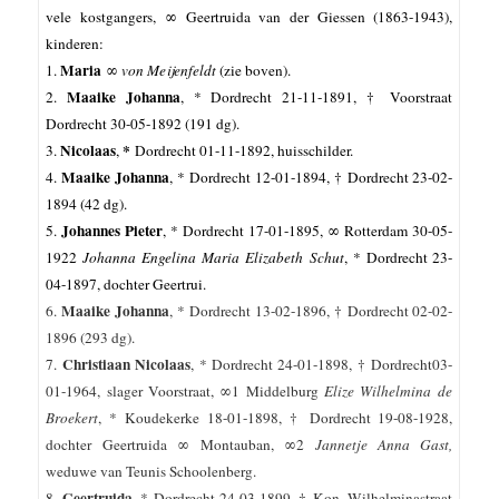
vele kostgangers,
∞ Geertruida van der Giessen (1863-1943),
kinderen:
Maria
1.
∞
von Meijenfeldt
(zie boven).
Maaike Johanna
2.
, *
Dordrecht
21-11-1891, † Voorstraat
Dordrecht 30-05-1892 (191 dg).
Nicolaas
*
3.
,
Dordrecht 01-11-1892, huisschilder.
Maaike Johanna
4.
, *
Dordrecht
12-01-1894, † Dordrecht 23-02-
1894 (42 dg).
Johannes Pieter
5.
, *
Dordrecht
17-01-1895, ∞ Rotterdam 30-05-
1922
Johanna Engelina Maria Elizabeth Schut
, * Dordrecht 23-
04-1897, dochter Geertrui.
Maaike Johanna
6.
, *
Dordrecht
13-02-1896, † Dordrecht 02-02-
1896 (293 dg).
Christiaan Nicolaas
7.
, *
Dordrecht 24
-01-1898, † Dordrecht03-
01-1964, slager Voorstraat, ∞1 Middelburg
Elize Wilhelmina de
Broekert
, * Koudekerke 18-01-1898, † Dordrecht 19-08-1928,
dochter Geertruida ∞ Montauban, ∞2
Jannetje Anna Gast,
weduwe van Teunis Schoolenberg.
Geertruida
8.
, *
Dordrecht 24
-03-1899, † Kon. Wilhelminastraat