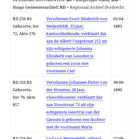
Haags Gemeentearchief;
RD =
Regionaal Archief Dordrecht.
RD 256 BS
Verschenen Evert Diederich von
03-04-
Geboorte, Inv
Meijenfeldt, 33 jaar,
1883
72, Akte 276
kantoorbediende, verklaart dat
aan de Albert Cuypstraat 252 uit
zijn echtgenote Johanna
Elizabeth van Leusden is
geboren een zoon met
voornaam Carl
RD
256 BS
Verschenen Johannes Pieter van
30-09-
Geboorte,
der Straaten, 28 jaar,
1890
Inv
79, Akte
vleeschhouwer, verklaart dat
857
aan Voorstraat 73 uit zijn
echtgenote Geertrui van der
Giessen is geboren een dochter
met de voornaam Maria
RD 256 BS
Carl von Meijenfeldt, adjunct
27-08-