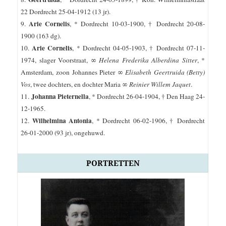
22 Dordrecht 25-04-1912 (13 jr).
Arie Cornelis
9.
, *
Dordrecht
10-03-1900, † Dordrecht 20-08-
1900 (163 dg).
Arie Cornelis
10.
, *
Dordrecht
04-05-1903, † Dordrecht 07-11-
1974, slager Voorstraat, ∞
Helena Frederika Alberdina Sitter
, *
Amsterdam, zoon Johannes Pieter ∞
Elisabeth Geertruida (Betty)
Vos
, twee dochters, en dochter Maria ∞
Reinier Willem Jaquet
.
Johanna Pieternella
11.
, * Dordrecht 26-04-1904, † Den Haag 24-
12-1965.
Wilhelmina Antonia
12.
, *
Dordrecht
06-02-1906, † Dordrecht
26-01-2000 (93 jr), ongehuwd.
PORTRETTEN