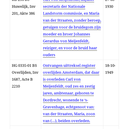
Huwelijk, Inv
secretaris der Nationale
1930
201, Akte 386
Landstorm commissie, en Maria
van der Straaten, zonder beroep,
getuigen voor de bruidegom zijn
moeder en broer Johannes
Gerardus von Meijenfeldt,
reiziger, en voor de bruid haar
ouders
HG 0335-01 BS
Ontvangen uittreksel register
18-10-
Overlijden, Inv
overlijden Amsterdam, dat daar
1949
1687, Acte B
is overleden Carl von
2210
Meijenfeldt, oud zes en zestig
jaren, ambtenaar, geboren te
Dordrecht, wonende te ‘s-
Gravenhage, echtgenoot van:
van der Straaten, Maria, zoon
van (…), beiden overleden.