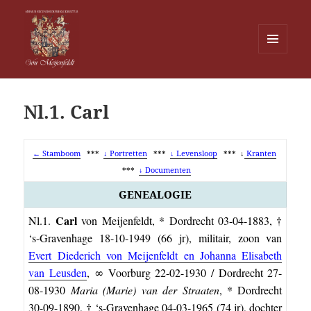
MENU
EN
Von Meijenfeldt
WIDGETS
Nl.1. Carl
← Stamboom
***
↓ Portretten
***
↓ Levensloop
*** ↓
Kranten
***
↓ Documenten
GENEALOGIE
Carl
Nl.1.
von Meijenfeldt, * Dordrecht 03-04-1883, †
‘s-Gravenhage 18-10-1949 (66 jr), militair, zoon van
Evert Diederich von Meijenfeldt en Johanna Elisabeth
van Leusden
, ∞ Voorburg 22-02-1930 / Dordrecht 27-
08-1930
Maria (Marie) van der Straaten
, * Dordrecht
30-09-1890, † ‘s-Gravenhage 04-03-1965 (74 jr), dochter