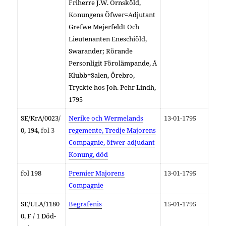
Friherre J.W. Örnsköld,
Konungens Öfwer=Adjutant
Grefwe Mejerfeldt Och
Lieutenanten Eneschiöld,
Swarander; Rörande
Personligit Förolämpande, Å
Klubb=Salen, Örebro,
Tryckte hos Joh. Pehr Lindh,
1795
SE/KrA/
0023/
Nerike och Wermelands
13-01-1795
0, 194,
fol 3
regemente, Tredje Majorens
Compagnie, öfwer-adjudant
Konung, död
fol 198
Premier Majorens
13-01-1795
Compagnie
SE/ULA/1180
Begrafenis
15-01-1795
0, F / 1 Död-