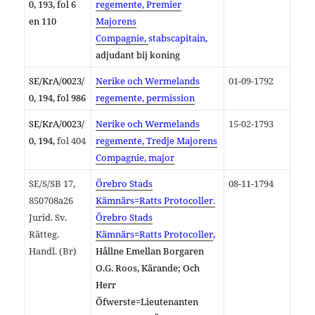
0, 193, fol 6
regemente,
Premier
en 110
Majorens
Compagnie,
stabscapitain,
adjudant bij koning
SE/KrA/
0023/
Nerike och Wermelands
01-09-1792
0,
194, fol 986
regemente, permission
SE/KrA/
0023/
Nerike och Wermelands
15-02-1793
0, 194,
fol 404
regemente, Tredje Majorens
Compagnie, major
SE/S/SB 17,
Örebro Stads
08-11-1794
850708a26
Kämnärs=Ratts Protocoller
.
Jurid. Sv.
Örebro Stads
Rätteg.
Kämnärs=Ratts Protocoller
,
Handl. (Br)
Hållne Emellan Borgaren
O.G. Roos, Kärande; Och
Herr
Öfwerste=Lieutenanten