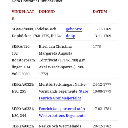
Göta Hovrätt / Huvudarkivet
VINDPLAAT
INHOUD
DATUM
S
SE/SSA/0008, Födelse- och
geboorte
11-11-1769
Dopböcker 1768-1775, fol 64
doop
13-11-1769
SE/RA/720,
Brief aan Christina
1775
132
Margareta Augusta
Börstorpsam
Törnflycht (1714-1780) g.m.
lingen, 014
Axel Wrede-Sparre (1708-
Vol E 3080
1772)
SE/KrA/0321/
Meritförteckningar, Närke-
24-12-1777
I/30, 251
Värmlands regemente,
Stabs
10-08-1779
Fenrich Gref Meijerfeldt
SE/KrA/0321/
Fenrich tansporterad utån
17-02-1781
I/30, 244
Westerbottens Regemente
SE/KrA/
0023/
Nerike och Wermelands
20-12-1782