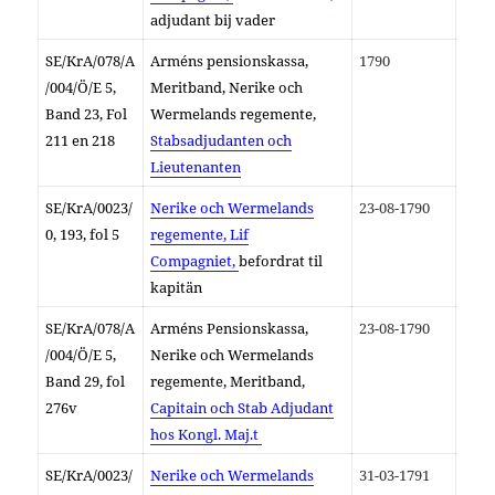
adjudant bij vader
SE/KrA/078/A
Arméns pensionskassa,
1790
/004/Ö/E 5,
Meritband,
Nerike och
Band 23, Fol
Wermelands regemente,
211 en 218
Stabsadjudanten och
Lieutenanten
SE/KrA/
0023/
Nerike och Wermelands
23-08-1790
0,
193, fol 5
regemente,
Lif
Compagniet,
befordrat til
kapitän
SE/KrA/078/A
Arméns Pensionskassa,
23-08-1790
/004/Ö/E 5,
Nerike och Wermelands
Band 29, fol
regemente, Meritband,
276v
Capitain och Stab Adjudant
hos Kongl. Maj.t
SE/KrA/
0023/
Nerike och Wermelands
31-03-1791