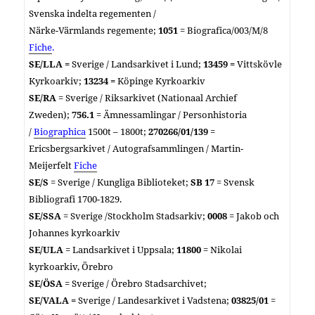
Svenska indelta regementen /
Närke-Värmlands regemente;
1051
= Biografica/003/M/8
Fiche
.
SE/LLA =
Sverige / Landsarkivet i Lund;
13459 =
Vittskövle
Kyrkoarkiv;
13234 =
Köpinge Kyrkoarkiv
SE/RA
= Sverige / Riksarkivet (Nationaal Archief
Zweden);
756.1
= Ämnessamlingar / Personhistoria
/
Biographica
1500t – 1800t;
270266/01/139
=
Ericsbergsarkivet / Autografsammlingen / Martin-
Meijerfelt
Fiche
SE/S
= Sverige /
Kungliga Biblioteket;
SB 17
=
Svensk
Bibliografi 1700-1829.
SE/SSA
= Sverige /
Stockholm
Stadsarkiv;
0008
= Jakob och
Johannes kyrkoarkiv
SE/ULA
=
Landsarkivet i Uppsala;
11800
= Nikolai
kyrkoarkiv, Örebro
SE/ÖSA
= Sverige / Örebro Stadsarchivet;
SE/
VALA =
Sverige / Landesarkivet i Vadstena;
03825/01
=