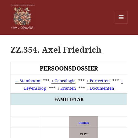
MENU
EN
Von Meijenfeldt
WIDGETS
ZZ.354. Axel Friedrich
PERSOONSDOSSIER
← Stamboom
***
↓ Genealogie
***
↓ Portretten
***
↓
Levensloop
***
↓ Kranten
***
↓ Documenten
FAMILIETAK
OUDERS
ZZ.352