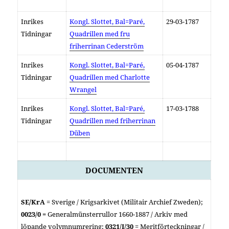
Inrikes
Kongl. Slottet, Bal=Paré,
29-03-1787
Tidningar
Quadrillen med fru
friherrinan Cederström
Inrikes
Kongl. Slottet, Bal=Paré,
05-04-1787
Tidningar
Quadrillen med Charlotte
Wrangel
Inrikes
Kongl. Slottet, Bal=Paré,
17-03-1788
Tidningar
Quadrillen med friherrinan
Düben
DOCUMENTEN
SE/KrA
= Sverige / Krigsarkivet (Militair Archief Zweden);
0023/0 =
Generalmünsterrullor 1660-1887 /
Arkiv med
löpande volymnumrering
;
0321/I/30
= Meritförteckningar /