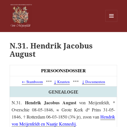
MENU
EN
Von Meijenfeldt
WIDGETS
N.31. Hendrik Jacobus
August
PERSOONSDOSSIER
← Stamboom
***
↓ Kranten
***
↓ Documenten
GENEALOGIE
Hendrik Jacobus August
N.31.
von Meijenfeldt, *
o
Overschie 08-05-1846, ≈ Grote Kerk d
Prins 31-05-
1846, † Rotterdam 06-03-1850 (3¾ jr), zoon van
Hendrik
von Meijenfeldt en Naatje Kennedij
.