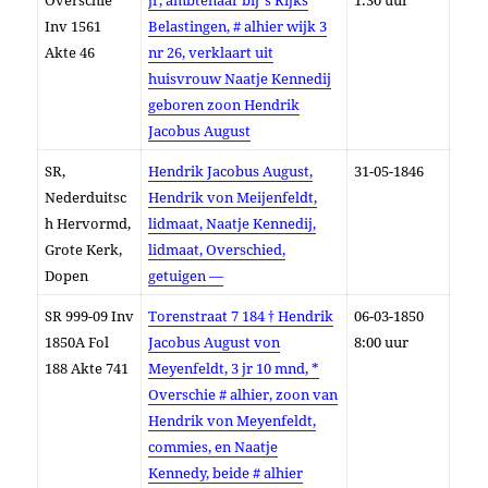
Overschie
jr, ambtenaar bij ’s Rijks
1:30 uur
Inv 1561
Belastingen, # alhier wijk 3
Akte 46
nr 26, verklaart uit
huisvrouw Naatje Kennedij
geboren zoon Hendrik
Jacobus August
SR,
Hendrik Jacobus August,
31-05-1846
Nederduitsc
Hendrik von Meijenfeldt,
h Hervormd,
lidmaat, Naatje Kennedij,
Grote Kerk,
lidmaat, Overschied,
Dopen
getuigen —
SR 999-09 Inv
Torenstraat 7 184 † Hendrik
06-03-1850
1850A Fol
Jacobus August von
8:00 uur
188 Akte 741
Meyenfeldt, 3 jr 10 mnd, *
Overschie # alhier, zoon van
Hendrik von Meyenfeldt,
commies, en Naatje
Kennedy, beide # alhier