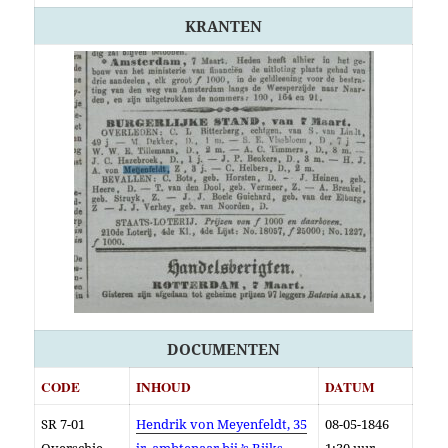
KRANTEN
DOCUMENTEN
COD
E
INHOUD
DATUM
SR 7-01
Hendrik von Meyenfeldt, 35
08-05-1846